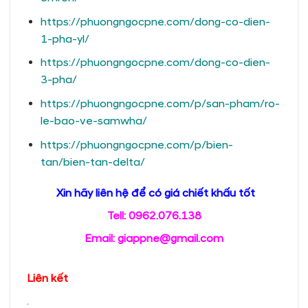
https://phuongngocpne.com/dong-co-dien-
1-pha-yl/
https://phuongngocpne.com/dong-co-dien-
3-pha/
https://phuongngocpne.com/p/san-pham/ro-
le-bao-ve-samwha/
https://phuongngocpne.com/p/bien-
tan/bien-tan-delta/
Xin hãy liên hệ để có giá chiết khấu tốt
Tell: 0962.076.138
Email: giappne@gmail.com
Liên kết
.