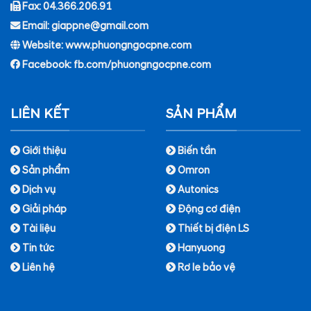
Fax: 04.366.206.91
Email: giappne@gmail.com
Website: www.phuongngocpne.com
Facebook:
fb.com/phuongngocpne.com
LIÊN KẾT
SẢN PHẨM
Giới thiệu
Biến tần
Sản phẩm
Omron
Dịch vụ
Autonics
Giải pháp
Động cơ điện
Tài liệu
Thiết bị điện LS
Tin tức
Hanyuong
Liên hệ
Rơ le bảo vệ