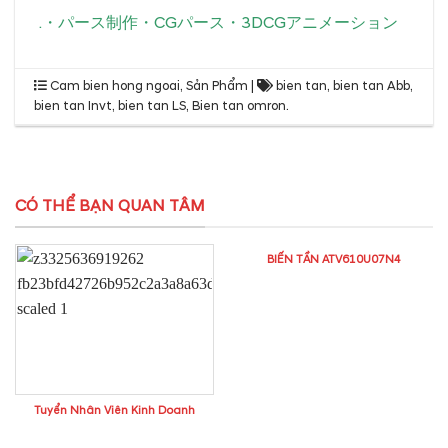
.
・
パース制作
・
CGパース
・
3DCGアニメーション
Cam bien hong ngoai
,
Sản Phẩm
|
bien tan
,
bien tan Abb
,
bien tan Invt
,
bien tan LS
,
Bien tan omron
.
CÓ THỂ BẠN QUAN TÂM
BIẾN TẦN ATV610U07N4
Tuyển Nhân Viên Kinh Doanh