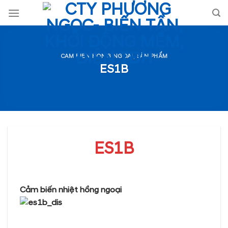
Skip
to
content
CAM BIEN HONG NGOAI
,
SẢN PHẨM
ES1B
ES1B
Cảm biến nhiệt hồng ngoại