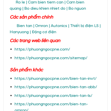
Ro le
|
Cam bien tiem can
|
Cam bien
quang
|
Bo dieu khien nhiet do
|
Bo nguon
Các sản phẩm chính
Bien tan
|
Omron
|
Autonics
|
Thiết bị điện LS
|
Hanyuong
|
Động cơ điện
Các trang
web liên quan
https://phuongngocpne.com/
https://phuongngocpne.com/sitemap/
Sản phẩm khác
https://phuongngocpne.com/bien-tan-invt/
https://phuongngocpne.com/bien-tan-abb/
https://phuongngocpne.com/bien-tan-ls/
https://phuongngocpne.com/bien-tan-
omron/