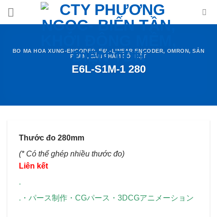
Skip
to
content
BO MA HOA XUNG-ENCODER
,
E6L-LINEAR ENCODER
,
OMRON
,
SẢN
PHẨM
,
SẢN PHẨM NỔI BẬT
E6L-S1M-1 280
Thước đo 280mm
(* Có thể ghép nhiều thước đo)
Liên kết
.
.
・
パース制作
・
CGパース
・
3DCGアニメーション