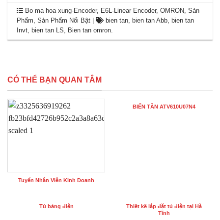
Bo ma hoa xung-Encoder
,
E6L-Linear Encoder
,
OMRON
,
Sản
Phẩm
,
Sản Phẩm Nổi Bật
|
bien tan
,
bien tan Abb
,
bien tan
Invt
,
bien tan LS
,
Bien tan omron
.
CÓ THỂ BẠN QUAN TÂM
BIẾN TẦN ATV610U07N4
Tuyển Nhân Viên Kinh Doanh
Tủ bảng điện
Thiết kế lắp đặt tủ điện tại Hà
Tĩnh