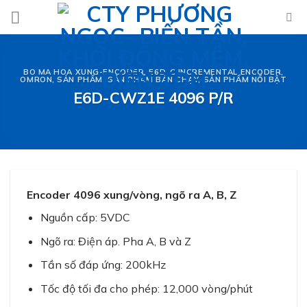
Skip
to
content
BO MA HOA XUNG-ENCODER
,
E6D-C INCREMENTAL ENCODER
,
OMRON
,
SẢN PHẨM
,
SẢN PHẨM BÁN CHẠY
,
SẢN PHẨM NỔI BẬT
E6D-CWZ1E 4096 P/R
Encoder 4096 xung/vòng, ngõ ra A, B, Z
Nguồn cấp: 5VDC
Ngõ ra: Điện áp. Pha A, B và Z
Tần số đáp ứng: 200kHz
Tốc độ tối đa cho phép: 12,000 vòng/phút