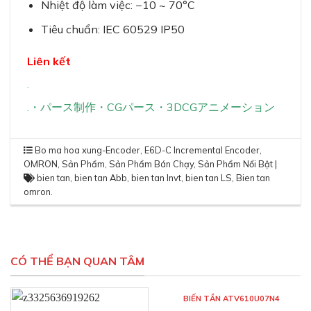
Nhiệt độ làm việc: −10 ~ 70°C
Tiêu chuẩn: IEC 60529 IP50
Liên kết
.
.
・
パース制作
・
CGパース
・
3DCGアニメーション
Bo ma hoa xung-Encoder
,
E6D-C Incremental Encoder
,
OMRON
,
Sản Phẩm
,
Sản Phẩm Bán Chạy
,
Sản Phẩm Nổi Bật
|
bien tan
,
bien tan Abb
,
bien tan Invt
,
bien tan LS
,
Bien tan
omron
.
CÓ THỂ BẠN QUAN TÂM
BIẾN TẦN ATV610U07N4