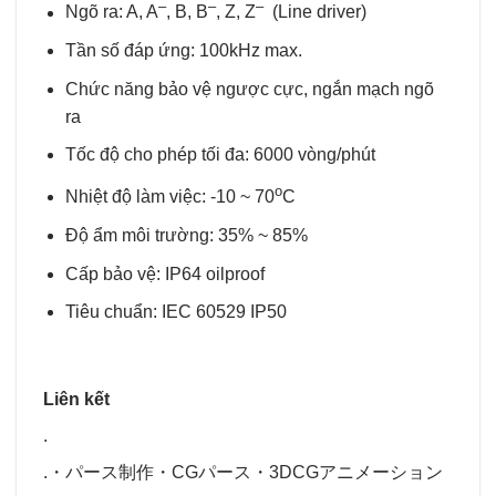
–
–
–
Ngõ ra: A, A
, B, B
, Z, Z
(Line driver)
Tần số đáp ứng: 100kHz max.
Chức năng bảo vệ ngược cực, ngắn mạch ngõ
ra
Tốc độ cho phép tối đa: 6000 vòng/phút
o
Nhiệt độ làm việc: -10 ~ 70
C
Độ ẩm môi trường: 35% ~ 85%
Cấp bảo vệ: IP64 oilproof
Tiêu chuẩn: IEC 60529 IP50
Liên kết
.
.
・
パース制作
・
CGパース
・
3DCGアニメーション