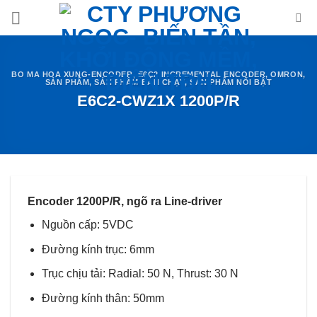
Skip
to
content
BO MA HOA XUNG-ENCODER
,
E6C2 INCREMENTAL ENCODER
,
OMRON
,
SẢN PHẨM
,
SẢN PHẨM BÁN CHẠY
,
SẢN PHẨM NỔI BẬT
E6C2-CWZ1X 1200P/R
Encoder 1200P/R, ngõ ra Line-driver
Nguồn cấp: 5VDC
Đường kính trục: 6mm
Trục chịu tải: Radial: 50 N, Thrust: 30 N
Đường kính thân: 50mm