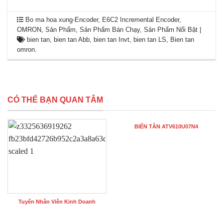
Bo ma hoa xung-Encoder
,
E6C2 Incremental Encoder
,
OMRON
,
Sản Phẩm
,
Sản Phẩm Bán Chạy
,
Sản Phẩm Nổi Bật
|
bien tan
,
bien tan Abb
,
bien tan Invt
,
bien tan LS
,
Bien tan
omron
.
CÓ THỂ BẠN QUAN TÂM
BIẾN TẦN ATV610U07N4
Tuyển Nhân Viên Kinh Doanh