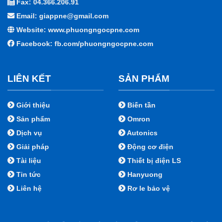
Fax: 04.366.206.91
Email: giappne@gmail.com
Website: www.phuongngocpne.com
Facebook:
fb.com/phuongngocpne.com
LIÊN KẾT
SẢN PHẨM
Giới thiệu
Biến tần
Sản phẩm
Omron
Dịch vụ
Autonics
Giải pháp
Động cơ điện
Tài liệu
Thiết bị điện LS
Tin tức
Hanyuong
Liên hệ
Rơ le bảo vệ