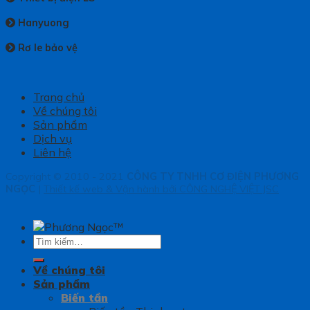
Hanyuong
Rơ le bảo vệ
Trang chủ
Về chúng tôi
Sản phẩm
Dịch vụ
Liên hệ
Copyright © 2010 - 2021
CÔNG TY TNHH CƠ ĐIỆN PHƯƠNG
NGỌC
|
Thiết kế web & Vận hành bởi CÔNG NGHỆ VIỆT JSC
Tìm
kiếm:
Về chúng tôi
Sản phẩm
Biến tần