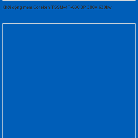
Khởi động mềm Coreken TSSM-4T-630 3P 380V 630kw