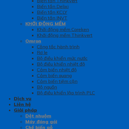
Biến tần Thinkvert
Biến tần Delixi
Biến tần KCLY
Biến tần INVT
KHỞI ĐỘNG MỀM
Khởi động mềm Coreken
Khởi động mềm Thinkvert
Omron
Công tắc hành trình
Rơ le
Bộ điều khiển mức nước
Bộ điều khiển nhiệt độ
Cảm biến nhiệt độ
Cảm biến quang
Cảm biến tiệm cận
Bộ nguồn
Bộ điều khiển lập trình PLC
Dịch vụ
Liên hệ
Giải pháp
Dệt nhuộm
Máy đóng gói
Chế biến gỗ