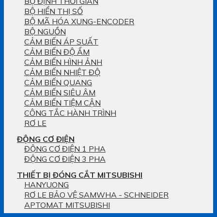
BỘ ĐỊNH THỜI GIAN
BỘ HIỂN THỊ SỐ
BỘ MÃ HÓA XUNG-ENCODER
BỘ NGUỒN
CẢM BIẾN ÁP SUẤT
CẢM BIẾN ĐỘ ẨM
CẢM BIẾN HÌNH ẢNH
CẢM BIẾN NHIỆT ĐỘ
CẢM BIẾN QUANG
CẢM BIẾN SIÊU ÂM
CẢM BIẾN TIỆM CẬN
CÔNG TẮC HÀNH TRÌNH
RƠ LE
ĐỘNG CƠ ĐIỆN
ĐỘNG CƠ ĐIỆN 1 PHA
ĐỘNG CƠ ĐIỆN 3 PHA
THIẾT BỊ ĐÓNG CẮT MITSUBISHI
HANYUONG
RƠ LE BẢO VỆ SAMWHA - SCHNEIDER
APTOMAT MITSUBISHI