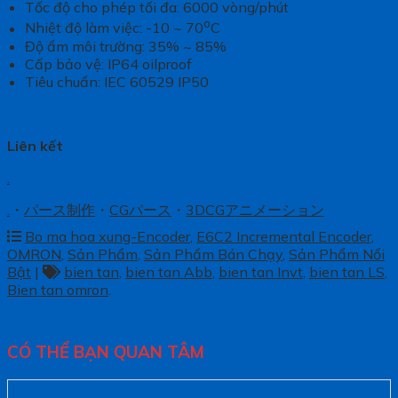
Tốc độ cho phép tối đa: 6000 vòng/phút
o
Nhiệt độ làm việc: -10 ~ 70
C
Độ ẩm môi trường: 35% ~ 85%
Cấp bảo vệ: IP64 oilproof
Tiêu chuẩn: IEC 60529 IP50
Liên kết
.
.
・
パース制作
・
CGパース
・
3DCGアニメーション
Bo ma hoa xung-Encoder
,
E6C2 Incremental Encoder
,
OMRON
,
Sản Phẩm
,
Sản Phẩm Bán Chạy
,
Sản Phẩm Nổi
Bật
|
bien tan
,
bien tan Abb
,
bien tan Invt
,
bien tan LS
,
Bien tan omron
.
CÓ THỂ BẠN QUAN TÂM