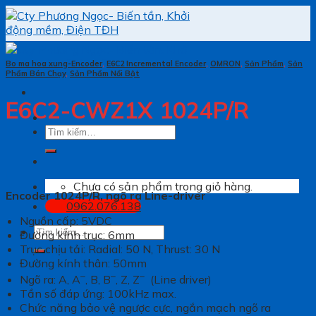
Skip
to
content
Bo ma hoa xung-Encoder
,
E6C2 Incremental Encoder
,
OMRON
,
Sản Phẩm
,
Sản
Phẩm Bán Chạy
,
Sản Phẩm Nổi Bật
E6C2-CWZ1X 1024P/R
Tìm
kiếm:
Chưa có sản phẩm trong giỏ hàng.
Encoder 1024P/R, ngõ ra Line-driver
0962.076.138
Nguồn cấp: 5VDC
Tìm
Đường kính trục: 6mm
kiếm:
Trục chịu tải: Radial: 50 N, Thrust: 30 N
Đường kính thân: 50mm
–
–
–
Ngõ ra: A, A
, B, B
, Z, Z
(Line driver)
Tần số đáp ứng: 100kHz max.
Chức năng bảo vệ ngược cực, ngắn mạch ngõ ra