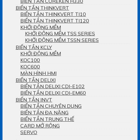
BIẾN TẦN COREKEN H330
BIẾN TẦN THINKVERT
BIẾN TẦN THINKVERT TI10
BIẾN TẦN THINKVERT TI120
KHỞI ĐỘNG MỀM
KHỞI ĐỘNG MỀM TSS SERIES
KHỞI ĐỘNG MỀM TSSN SERIES
BIẾN TẦN KCLY
KHỞI ĐỘNG MỀM
KOC100
KOC600
MÀN HÌNH HMI
BIẾN TẦN DELIXI
BIẾN TẦN DELIXI CDI-E102
BIẾN TẦN DELIXI CDI-EM60
BIẾN TẦN INVT
BIẾN TẦN CHUYÊN DỤNG
BIẾN TẦN ĐA NĂNG
BIẾN TẦN TRUNG THẾ
CARD MỞ RỘNG
SERVO