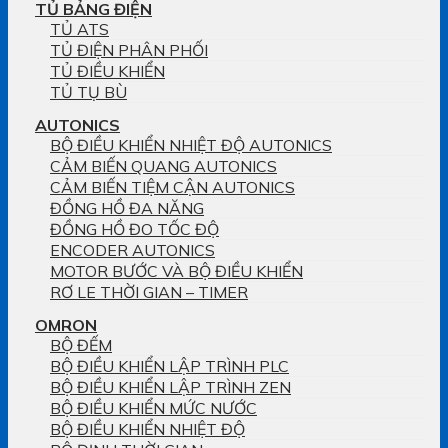
TỦ BẢNG ĐIỆN
TỦ ATS
TỦ ĐIỆN PHÂN PHỐI
TỦ ĐIỀU KHIỂN
TỦ TỤ BÙ
AUTONICS
BỘ ĐIỀU KHIỂN NHIỆT ĐỘ AUTONICS
CẢM BIẾN QUANG AUTONICS
CẢM BIẾN TIỆM CẬN AUTONICS
ĐỒNG HỒ ĐA NĂNG
ĐỒNG HỒ ĐO TỐC ĐỘ
ENCODER AUTONICS
MOTOR BƯỚC VÀ BỘ ĐIỀU KHIỂN
RƠ LE THỜI GIAN – TIMER
OMRON
BỘ ĐẾM
BỘ ĐIỀU KHIỂN LẬP TRÌNH PLC
BỘ ĐIỀU KHIỂN LẬP TRÌNH ZEN
BỘ ĐIỀU KHIỂN MỨC NƯỚC
BỘ ĐIỀU KHIỂN NHIỆT ĐỘ