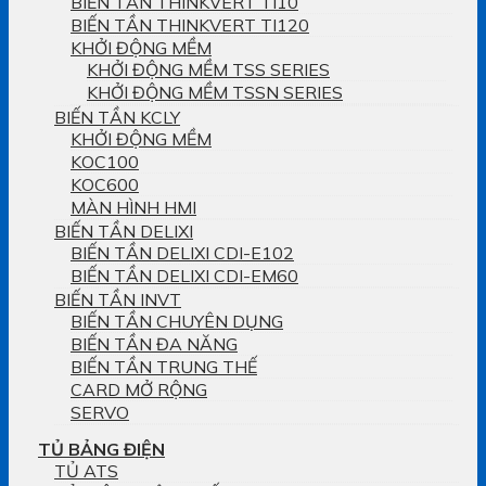
BIẾN TẦN THINKVERT TI10
BIẾN TẦN THINKVERT TI120
KHỞI ĐỘNG MỀM
KHỞI ĐỘNG MỀM TSS SERIES
KHỞI ĐỘNG MỀM TSSN SERIES
BIẾN TẦN KCLY
KHỞI ĐỘNG MỀM
KOC100
KOC600
MÀN HÌNH HMI
BIẾN TẦN DELIXI
BIẾN TẦN DELIXI CDI-E102
BIẾN TẦN DELIXI CDI-EM60
BIẾN TẦN INVT
BIẾN TẦN CHUYÊN DỤNG
BIẾN TẦN ĐA NĂNG
BIẾN TẦN TRUNG THẾ
CARD MỞ RỘNG
SERVO
TỦ BẢNG ĐIỆN
TỦ ATS