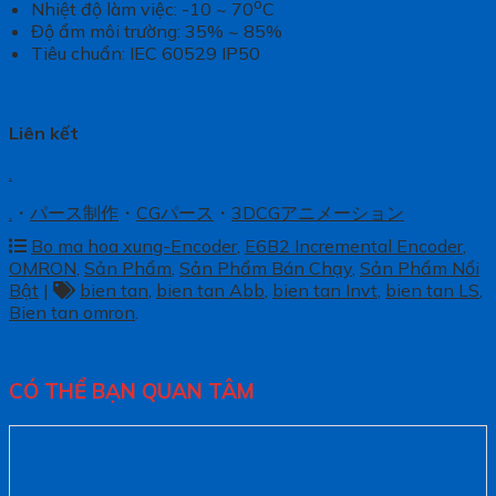
o
Nhiệt độ làm việc: -10 ~ 70
C
Độ ẩm môi trường: 35% ~ 85%
Tiêu chuẩn: IEC 60529 IP50
Liên kết
.
.
・
パース制作
・
CGパース
・
3DCGアニメーション
Bo ma hoa xung-Encoder
,
E6B2 Incremental Encoder
,
OMRON
,
Sản Phẩm
,
Sản Phẩm Bán Chạy
,
Sản Phẩm Nổi
Bật
|
bien tan
,
bien tan Abb
,
bien tan Invt
,
bien tan LS
,
Bien tan omron
.
CÓ THỂ BẠN QUAN TÂM