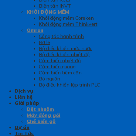
Biến tần INVT
KHỞI ĐỘNG MỀM
Khởi động mềm Coreken
Khởi động mềm Thinkvert
Omron
Công tắc hành trình
Rơ le
Bộ điều khiển mức nước
Bộ điều khiển nhiệt độ
Cảm biến nhiệt độ
Cảm biến quang
Cảm biến tiệm cận
Bộ nguồn
Bộ điều khiển lập trình PLC
Dịch vụ
Liên hệ
Giải pháp
Dệt nhuộm
Máy đóng gói
Chế biến gỗ
Dự án
Tin Tức