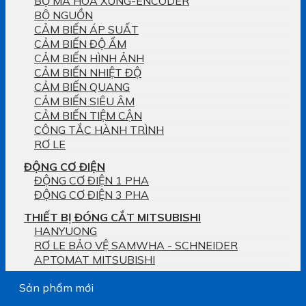
BỘ MÃ HÓA XUNG-ENCODER
BỘ NGUỒN
CẢM BIẾN ÁP SUẤT
CẢM BIẾN ĐỘ ẨM
CẢM BIẾN HÌNH ẢNH
CẢM BIẾN NHIỆT ĐỘ
CẢM BIẾN QUANG
CẢM BIẾN SIÊU ÂM
CẢM BIẾN TIỆM CẬN
CÔNG TẮC HÀNH TRÌNH
RƠ LE
ĐỘNG CƠ ĐIỆN
ĐỘNG CƠ ĐIỆN 1 PHA
ĐỘNG CƠ ĐIỆN 3 PHA
THIẾT BỊ ĐÓNG CẮT MITSUBISHI
HANYUONG
RƠ LE BẢO VỆ SAMWHA - SCHNEIDER
APTOMAT MITSUBISHI
Sản phẩm mới