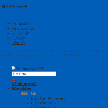
Rơ le bảo vệ
Trang chủ
Về chúng tôi
Sản phẩm
Dịch vụ
Liên hệ
Copyright © 2010 - 2021
CÔNG TY TNHH CƠ ĐIỆN PHƯƠNG
NGỌC
|
Thiết kế web & Vận hành bởi CÔNG NGHỆ VIỆT JSC
Tìm
kiếm:
Về chúng tôi
Sản phẩm
Biến tần
Biến tần Thinkvert
Biến tần Delixi
Biến tần KCLY