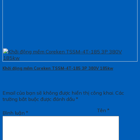
Khởi động mềm Coreken TSSM-4T-185 3P 380V 185kw
Email của bạn sẽ không được hiển thị công khai.
Các
trường bắt buộc được đánh dấu
*
Tên
*
Bình luận
*