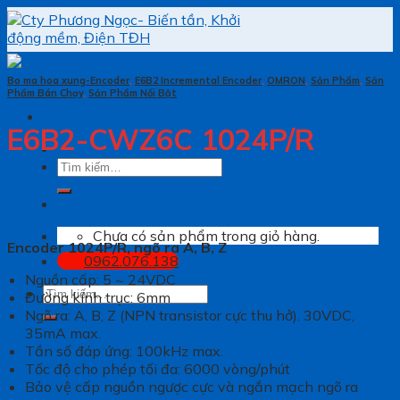
Skip
to
content
Bo ma hoa xung-Encoder
,
E6B2 Incremental Encoder
,
OMRON
,
Sản Phẩm
,
Sản
Phẩm Bán Chạy
,
Sản Phẩm Nổi Bật
E6B2-CWZ6C 1024P/R
Tìm
kiếm:
Chưa có sản phẩm trong giỏ hàng.
Encoder 1024P/R, ngõ ra A, B, Z
0962.076.138
Nguồn cấp: 5 ~ 24VDC
Tìm
Đường kính trục: 6mm
kiếm:
Ngõ ra: A, B, Z (NPN transistor cực thu hở). 30VDC,
35mA max.
Tần số đáp ứng: 100kHz max.
Tốc độ cho phép tối đa: 6000 vòng/phút
Bảo vệ cấp nguồn ngược cực và ngắn mạch ngõ ra