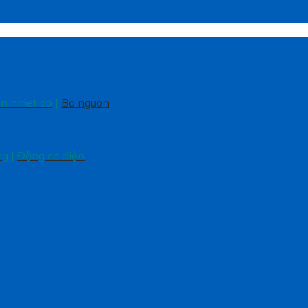
en nhiet do
|
Bo nguon
ng
|
Động cơ điện