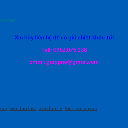
samwha/
Xin hãy liên hệ để có giá chiết khấu tốt
Tell: 0962.076.138
Email: giappne@gmail.com
 Abb
,
bien tan Invt
,
bien tan LS
,
Bien tan omron
.