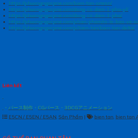
https://phuongngocpne.com/bien-tan-omron/
https://phuongngocpne.com/dong-co-dien-1-pha-yl/
https://phuongngocpne.com/dong-co-dien-3-pha/
https://phuongngocpne.com/p/san-pham/ro-le-bao-ve-
https://phuongngocpne.com/p/bien-tan/bien-tan-delta/
Liên kết
.
.
・
パース制作
・
CGパース
・
3DCGアニメーション
E5CN / E5EN / E5AN
,
Sản Phẩm
|
bien tan
,
bien tan