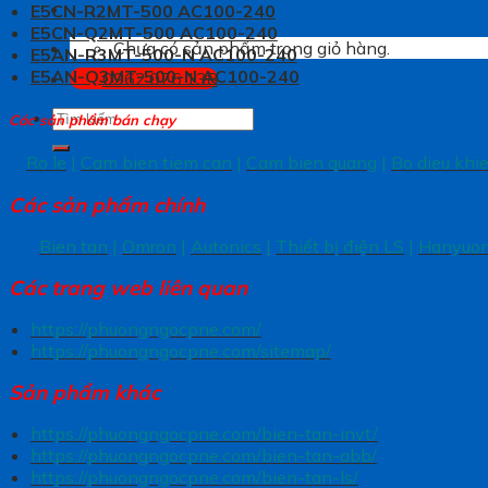
E5CN-R2MT-500 AC100-240
E5CN-Q2MT-500 AC100-240
Chưa có sản phẩm trong giỏ hàng.
E5AN-R3MT-500-N AC100-240
E5AN-Q3MT-500-N AC100-240
0962.076.138
Tìm
Các sản phẩm bán chạy
kiếm:
Ro le
|
Cam bien tiem can
|
Cam bien quang
|
Bo dieu khi
Các sản phẩm chính
Bien tan
|
Omron
|
Autonics
|
Thiết bị điện LS
|
Hanyuo
Các trang
web liên quan
https://phuongngocpne.com/
https://phuongngocpne.com/sitemap/
Sản phẩm khác
https://phuongngocpne.com/bien-tan-invt/
https://phuongngocpne.com/bien-tan-abb/
https://phuongngocpne.com/bien-tan-ls/