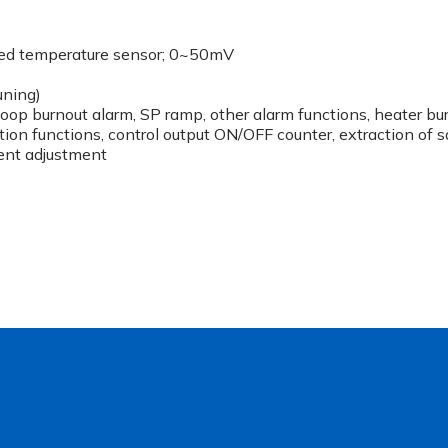
frared temperature sensor; 0~50mV
uning)
oop burnout alarm, SP ramp, other alarm functions, heater bu
tection functions, control output ON/OFF counter, extraction of 
ient adjustment