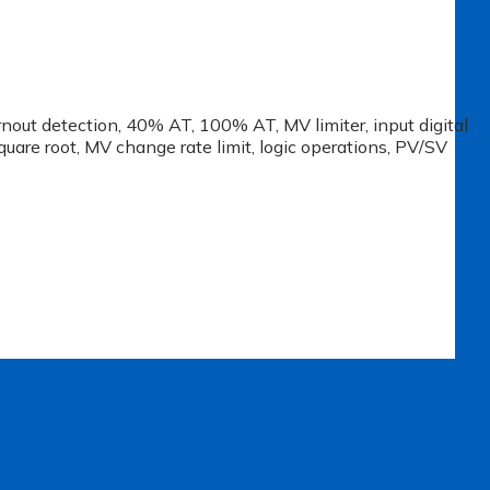
rnout detection, 40% AT, 100% AT, MV limiter, input digital
square root, MV change rate limit, logic operations, PV/SV