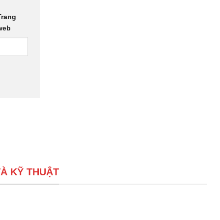
Trang
web
À KỸ THUẬT