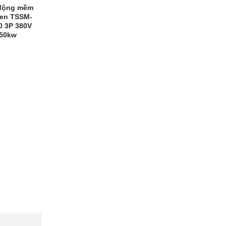
động mềm
en TSSM-
0 3P 380V
50kw