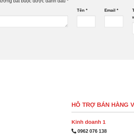
rường bắt buộc được đánh dấu
*
Tên
*
Email
*
HỖ TRỢ BÁN HÀNG V
Kinh doanh 1
0962 076 138