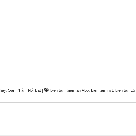
hạy
,
Sản Phẩm Nổi Bật
|
bien tan
,
bien tan Abb
,
bien tan Invt
,
bien tan LS