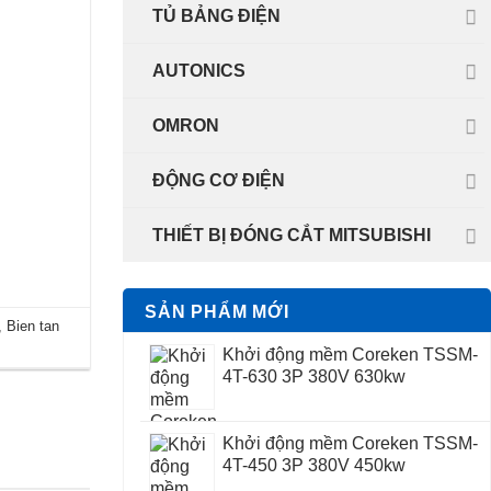
TỦ BẢNG ĐIỆN
AUTONICS
OMRON
ĐỘNG CƠ ĐIỆN
THIẾT BỊ ĐÓNG CẮT MITSUBISHI
SẢN PHẨM MỚI
,
Bien tan
Khởi động mềm Coreken TSSM-
4T-630 3P 380V 630kw
Khởi động mềm Coreken TSSM-
4T-450 3P 380V 450kw