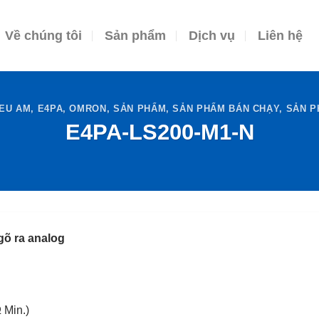
Về chúng tôi
Sản phẩm
Dịch vụ
Liên hệ
IEU AM
,
E4PA
,
OMRON
,
SẢN PHẨM
,
SẢN PHẨM BÁN CHẠY
,
SẢN P
E4PA-LS200-M1-N
õ ra analog
 Min.)