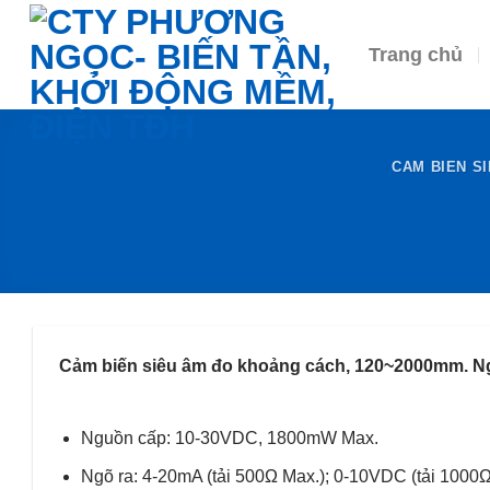
Skip
to
Trang chủ
content
CAM BIEN S
Cảm biến siêu âm đo khoảng cách, 120~2000mm. Ng
Nguồn cấp: 10-30VDC, 1800mW Max.
Ngõ ra: 4-20mA (tải 500Ω Max.); 0-10VDC (tải 1000Ω