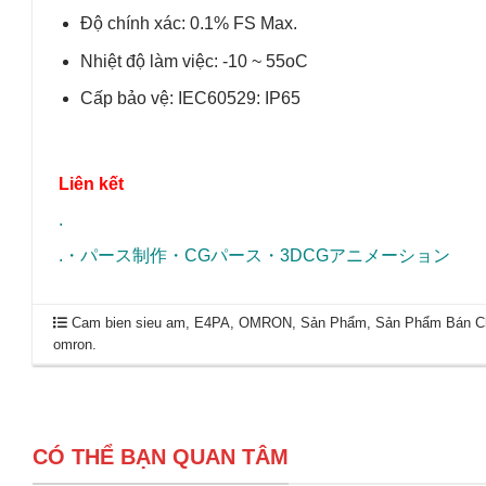
Độ chính xác: 0.1% FS Max.
Nhiệt độ làm việc: -10 ~ 55oC
Cấp bảo vệ: IEC60529: IP65
Liên kết
.
.
・
パース制作
・
CGパース
・
3DCGアニメーション
Cam bien sieu am
,
E4PA
,
OMRON
,
Sản Phẩm
,
Sản Phẩm Bán C
omron
.
CÓ THỂ BẠN QUAN TÂM