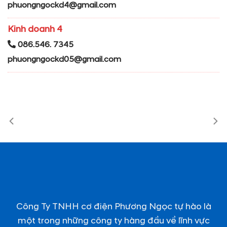
phuongngockd4@gmail.com
Kinh doanh 4
086.546. 7345
phuongngockd05@gmail.com
Công Ty TNHH cơ điện Phương Ngọc tự hào là
một trong những công ty hàng đầu về lĩnh vực