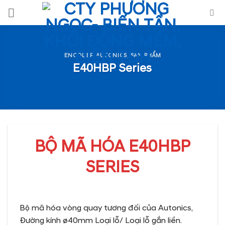
Skip
to
content
ENCODER AUTONICS
,
SẢN PHẨM
E40HBP Series
BỘ MÃ HÓA E40HBP
SERIES
Bộ mã hóa vòng quay tương đối của Autonics,
Đường kính ø40mm Loại lỗ/ Loại lỗ gắn liền.