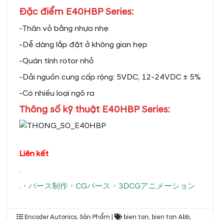
Đặc điểm E40HBP Series:
-Thân vỏ bằng nhựa nhẹ
-Dễ dàng lắp đặt ở không gian hẹp
-Quán tính rotor nhỏ
-Dải nguồn cung cấp rộng: 5VDC, 12-24VDC ± 5%
-Có nhiều loại ngõ ra
Thông số kỹ thuật E40HBP Series:
Liên kết
.
.
・
パース制作
・
CGパース
・
3DCGアニメーション
Encoder Autonics
,
Sản Phẩm
|
bien tan
,
bien tan Abb
,