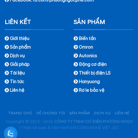
Facebook:
fb.com/phuongngocpne.com
LIÊN KẾT
SẢN PHẨM
Giới thiệu
Biến tần
Sản phẩm
Omron
Dịch vụ
Autonics
Giải pháp
Động cơ điện
Tài liệu
Thiết bị điện LS
Tin tức
Hanyuong
Liên hệ
Rơ le bảo vệ
TRANG CHỦ
VỀ CHÚNG TÔI
SẢN PHẨM
DỊCH VỤ
LIÊN HỆ
Copyright © 2010 - 2021
CÔNG TY TNHH CƠ ĐIỆN PHƯƠNG NGỌC
|
Thiết kế web & Vận hành bởi CÔNG NGHỆ VIỆT JSC