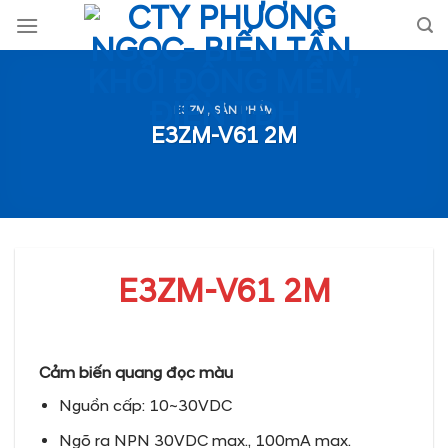
Skip
to
content
E3ZM
,
SẢN PHẨM
E3ZM-V61 2M
E3ZM-V61 2M
Cảm biến quang đọc màu
Nguồn cấp: 10~30VDC
Ngõ ra NPN 30VDC max., 100mA max.