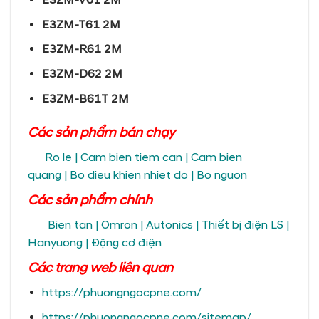
E3ZM-V61 2M
E3ZM-T61 2M
E3ZM-R61 2M
E3ZM-D62 2M
E3ZM-B61T 2M
Các sản phẩm bán chạy
Ro le
|
Cam bien tiem can
|
Cam bien
quang
|
Bo dieu khien nhiet do
|
Bo nguon
Các sản phẩm chính
Bien tan
|
Omron
|
Autonics
|
Thiết bị điện LS
|
Hanyuong
|
Động cơ điện
Các trang
web liên quan
https://phuongngocpne.com/
https://phuongngocpne.com/sitemap/