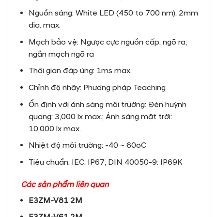
Nguồn sáng: White LED (450 to 700 nm), 2mm
dia. max.
Mạch bảo vệ: Ngược cực nguồn cấp, ngõ ra;
ngắn mạch ngõ ra
Thời gian đáp ứng: 1ms max.
Chỉnh độ nhậy: Phương pháp Teaching
Ổn định với ánh sáng môi trường: Đèn huỳnh
quang: 3,000 lx max.; Ánh sáng mặt trời:
10,000 lx max.
Nhiệt độ môi trường: -40 ~ 60oC
Tiêu chuẩn: IEC: IP67, DIN 40050-9: IP69K
Các sản phẩm liên quan
E3ZM-V81 2M