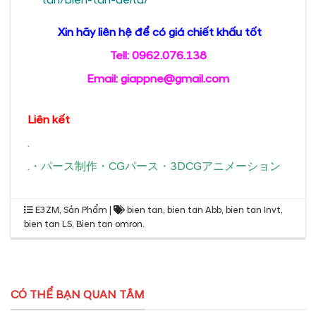
Xin hãy liên hệ để có giá chiết khấu tốt
Tell: 0962.076.138
Email: giappne@gmail.com
Liên kết
.
.
・
パース制作
・
CGパース
・
3DCGアニメーション
E3ZM
,
Sản Phẩm
|
bien tan
,
bien tan Abb
,
bien tan Invt
,
bien tan LS
,
Bien tan omron
.
CÓ THỂ BẠN QUAN TÂM