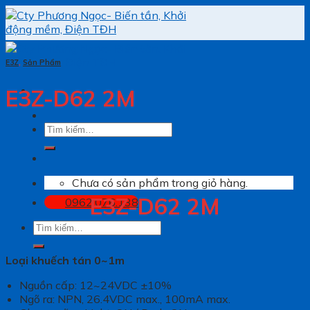
Skip
to
content
E3Z
,
Sản Phẩm
E3Z-D62 2M
Tìm
kiếm:
Chưa có sản phẩm trong giỏ hàng.
E3Z-D62 2M
0962.076.138
Tìm
kiếm:
Loại khuếch tán 0~1m
Nguồn cấp: 12~24VDC ±10%
Ngõ ra: NPN, 26.4VDC max., 100mA max.