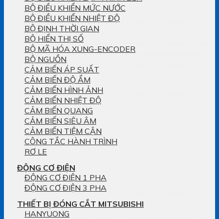
BỘ ĐIỀU KHIỂN MỨC NƯỚC
BỘ ĐIỀU KHIỂN NHIỆT ĐỘ
BỘ ĐỊNH THỜI GIAN
BỘ HIỂN THỊ SỐ
BỘ MÃ HÓA XUNG-ENCODER
BỘ NGUỒN
CẢM BIẾN ÁP SUẤT
CẢM BIẾN ĐỘ ẨM
CẢM BIẾN HÌNH ẢNH
CẢM BIẾN NHIỆT ĐỘ
CẢM BIẾN QUANG
CẢM BIẾN SIÊU ÂM
CẢM BIẾN TIỆM CẬN
CÔNG TẮC HÀNH TRÌNH
RƠ LE
ĐỘNG CƠ ĐIỆN
ĐỘNG CƠ ĐIỆN 1 PHA
ĐỘNG CƠ ĐIỆN 3 PHA
THIẾT BỊ ĐÓNG CẮT MITSUBISHI
HANYUONG