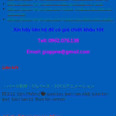
https://phuongngocpne.com/dong-co-dien-3-pha/
https://phuongngocpne.com/p/san-pham/ro-le-bao-ve-
samwha/
https://phuongngocpne.com/p/bien-tan/bien-tan-delta/
Xin hãy liên hệ để có giá chiết khấu tốt
Tell: 0962.076.138
Email: giappne@gmail.com
Liên kết
.
.
・
パース制作
・
CGパース
・
3DCGアニメーション
E3Z
,
Sản Phẩm
|
bien tan
,
bien tan Abb
,
bien tan
Invt
,
bien tan LS
,
Bien tan omron
.