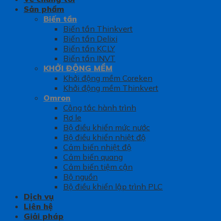
Sản phẩm
Biến tần
Biến tần Thinkvert
Biến tần Delixi
Biến tần KCLY
Biến tần INVT
KHỞI ĐỘNG MỀM
Khởi động mềm Coreken
Khởi động mềm Thinkvert
Omron
Công tắc hành trình
Rơ le
Bộ điều khiển mức nước
Bộ điều khiển nhiệt độ
Cảm biến nhiệt độ
Cảm biến quang
Cảm biến tiệm cận
Bộ nguồn
Bộ điều khiển lập trình PLC
Dịch vụ
Liên hệ
Giải pháp