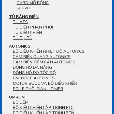
CARD MỞ RỘNG
SERVO
TỦ BẢNG ĐIỆN
TỦ ATS
TỦ ĐIỆN PHÂN PHỐI
TỦ ĐIỀU KHIỂN
TỦ TỤ BÙ
AUTONICS
BỘ ĐIỀU KHIỂN NHIỆT ĐỘ AUTONICS
CẢM BIẾN QUANG AUTONICS
CẢM BIẾN TIỆM CẬN AUTONICS
ĐỒNG HỒ ĐA NĂNG
ĐỒNG HỒ ĐO TỐC ĐỘ
ENCODER AUTONICS
MOTOR BƯỚC VÀ BỘ ĐIỀU KHIỂN
RƠ LE THỜI GIAN – TIMER
OMRON
BỘ ĐẾM
BỘ ĐIỀU KHIỂN LẬP TRÌNH PLC
BỘ ĐIỀU KHIỂN LẬP TRÌNH ZEN