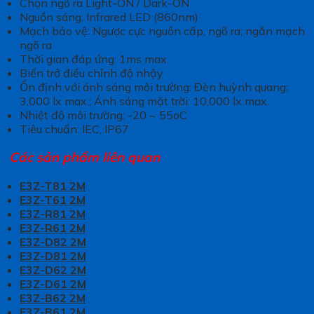
Chọn ngõ ra Light-ON / Dark-ON
Nguồn sáng: Infrared LED (860nm)
Mạch bảo vệ: Ngược cực nguồn cấp, ngõ ra; ngắn mạch
ngõ ra
Thời gian đáp ứng: 1ms max.
Biến trở điều chỉnh độ nhậy
Ổn định với ánh sáng môi trường: Đèn huỳnh quang:
3,000 lx max.; Ánh sáng mặt trời: 10,000 lx max.
Nhiệt độ môi trường: -20 ~ 55oC
Tiêu chuẩn: IEC, IP67
Các sản phẩm liên quan
E3Z-T81 2M
E3Z-T61 2M
E3Z-R81 2M
E3Z-R61 2M
E3Z-D82 2M
E3Z-D81 2M
E3Z-D62 2M
E3Z-D61 2M
E3Z-B62 2M
E3Z-B61 2M