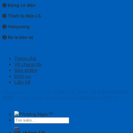
Động cơ điện
Thiết bị điện LS
Hanyuong
Rơ le bảo vệ
Trang chủ
Về chúng tôi
Sản phẩm
Dịch vụ
Liên hệ
Copyright © 2010 - 2021
CÔNG TY TNHH CƠ ĐIỆN PHƯƠNG
NGỌC
|
Thiết kế web & Vận hành bởi CÔNG NGHỆ VIỆT JSC
Tìm
kiếm:
Về chúng tôi