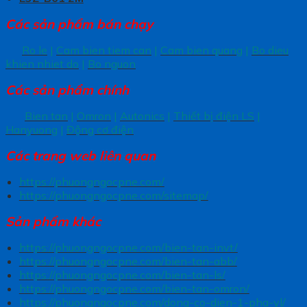
Các sản phẩm bán chạy
Ro le
|
Cam bien tiem can
|
Cam bien quang
|
Bo dieu
khien nhiet do
|
Bo nguon
Các sản phẩm chính
Bien tan
|
Omron
|
Autonics
|
Thiết bị điện LS
|
Hanyuong
|
Động cơ điện
Các trang
web liên quan
https://phuongngocpne.com/
https://phuongngocpne.com/sitemap/
Sản phẩm khác
https://phuongngocpne.com/bien-tan-invt/
https://phuongngocpne.com/bien-tan-abb/
https://phuongngocpne.com/bien-tan-ls/
https://phuongngocpne.com/bien-tan-omron/
https://phuongngocpne.com/dong-co-dien-1-pha-yl/