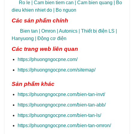
Ro le
|
Cam bien tiem can
|
Cam bien quang
|
Bo
dieu khien nhiet do
|
Bo nguon
Các sản phẩm chính
Bien tan
|
Omron
|
Autonics
|
Thiết bị điện LS
|
Hanyuong
|
Động cơ điện
Các trang
web liên quan
https://phuongngocpne.com/
https://phuongngocpne.com/sitemap/
Sản phẩm khác
https://phuongngocpne.com/bien-tan-invt/
https://phuongngocpne.com/bien-tan-abb/
https://phuongngocpne.com/bien-tan-ls/
https://phuongngocpne.com/bien-tan-omron/