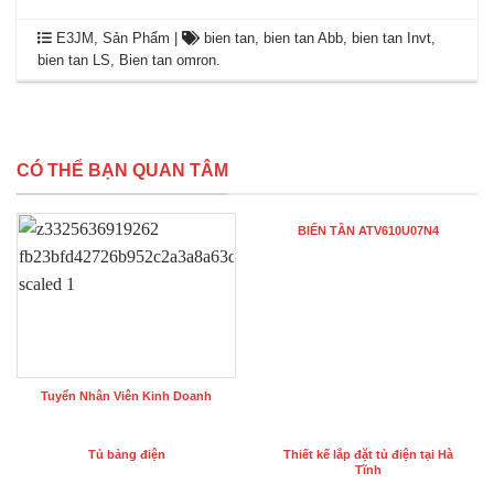
E3JM
,
Sản Phẩm
|
bien tan
,
bien tan Abb
,
bien tan Invt
,
bien tan LS
,
Bien tan omron
.
CÓ THỂ BẠN QUAN TÂM
BIẾN TẦN ATV610U07N4
Tuyển Nhân Viên Kinh Doanh
Tủ bảng điện
Thiết kế lắp đặt tủ điện tại Hà
Tĩnh