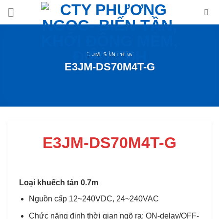
Skip
to
content
E3JM
,
SẢN PHẨM
E3JM-DS70M4T-G
E3JM-DS70M4T-G
Loại khuếch tán 0.7m
Nguồn cấp 12~240VDC, 24~240VAC
Chức năng định thời gian ngõ ra: ON-delay/OFF-