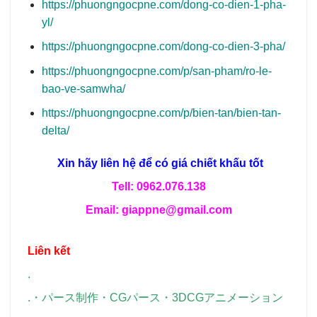
https://phuongngocpne.com/dong-co-dien-1-pha-
yl/
https://phuongngocpne.com/dong-co-dien-3-pha/
https://phuongngocpne.com/p/san-pham/ro-le-
bao-ve-samwha/
https://phuongngocpne.com/p/bien-tan/bien-tan-
delta/
Xin hãy liên hệ để có giá chiết khấu tốt
Tell: 0962.076.138
Email: giappne@gmail.com
Liên kết
.
.
・
パース制作
・
CGパース
・
3DCGアニメーション