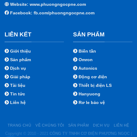
Website: www.phuongngocpne.com
Facebook:
fb.com/phuongngocpne.com
LIÊN KẾT
SẢN PHẨM
Giới thiệu
Biến tần
Sản phẩm
Omron
Dịch vụ
Autonics
Giải pháp
Động cơ điện
Tài liệu
Thiết bị điện LS
Tin tức
Hanyuong
Liên hệ
Rơ le bảo vệ
TRANG CHỦ
VỀ CHÚNG TÔI
SẢN PHẨM
DỊCH VỤ
LIÊN HỆ
Copyright © 2010 - 2021
CÔNG TY TNHH CƠ ĐIỆN PHƯƠNG NGỌC
|