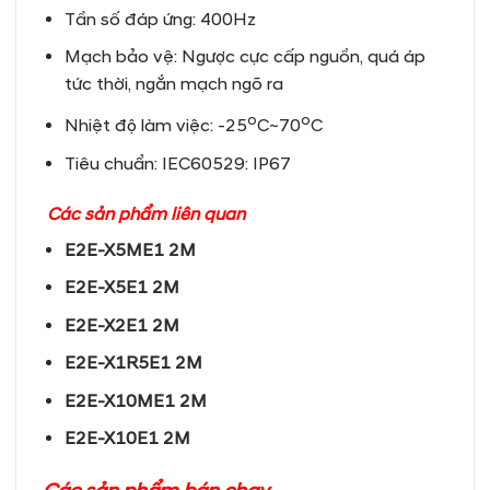
Tần số đáp ứng: 400Hz
Mạch bảo vệ: Ngược cực cấp nguồn, quá áp
tức thời, ngắn mạch ngõ ra
o
o
Nhiệt độ làm việc: -25
C~70
C
Tiêu chuẩn: IEC60529: IP67
Các sản phẩm liên quan
E2E-X5ME1 2M
E2E-X5E1 2M
E2E-X2E1 2M
E2E-X1R5E1 2M
E2E-X10ME1 2M
E2E-X10E1 2M