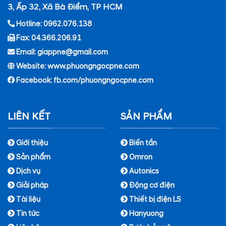
3, Ấp 32, Xã Bà Điểm, TP HCM
Hotline: 0962.076.138
Fax: 04.366.206.91
Email: giappne@gmail.com
Website: www.phuongngocpne.com
Facebook:
fb.com/phuongngocpne.com
LIÊN KẾT
SẢN PHẨM
Giới thiệu
Biến tần
Sản phẩm
Omron
Dịch vụ
Autonics
Giải pháp
Động cơ điện
Tài liệu
Thiết bị điện LS
Tin tức
Hanyuong