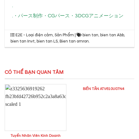
.
.
・
パース制作
・
CGパース
・
3DCGアニメーション
E2E - Loại điện cảm
,
Sản Phẩm
|
bien tan
,
bien tan Abb
,
bien tan Invt
,
bien tan LS
,
Bien tan omron
.
CÓ THỂ BẠN QUAN TÂM
BIẾN TẦN ATV610U07N4
Tuyển Nhân Viên Kinh Doanh