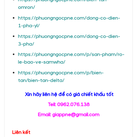
omron/
https://phuongngocpne.com/dong-co-dien-
1-pha-yl/
https://phuongngocpne.com/dong-co-dien-
3-pha/
https://phuongngocpne.com/p/san-pham/ro-
le-bao-ve-samwha/
https://phuongngocpne.com/p/bien-
tan/bien-tan-delta/
Xin hãy liên hệ để có giá chiết khấu tốt
Tell: 0962.076.138
Email: giappne@gmail.com
Liên kết