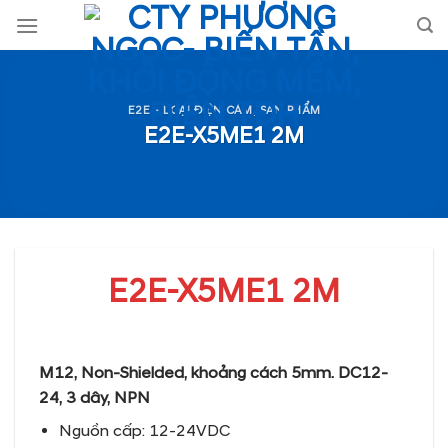
Skip
to
content
E2E - LOẠI ĐIỆN CẢM
,
SẢN PHẨM
E2E-X5ME1 2M
E2E-X5ME1 2M
M12, Non-Shielded, khoảng cách 5mm. DC12-
24, 3 dây, NPN
Nguồn cấp: 12-24VDC