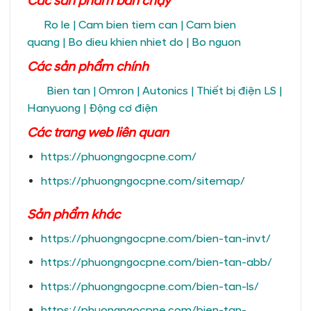
Các sản phẩm bán chạy
Ro le
|
Cam bien tiem can
|
Cam bien
quang
|
Bo dieu khien nhiet do
|
Bo nguon
Các sản phẩm chính
Bien tan
|
Omron
|
Autonics
|
Thiết bị điện LS
|
Hanyuong
|
Động cơ điện
Các trang
web liên quan
https://phuongngocpne.com/
https://phuongngocpne.com/sitemap/
Sản phẩm khác
https://phuongngocpne.com/bien-tan-invt/
https://phuongngocpne.com/bien-tan-abb/
https://phuongngocpne.com/bien-tan-ls/
https://phuongngocpne.com/bien-tan-