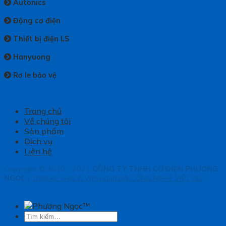
Autonics
Động cơ điện
Thiết bị điện LS
Hanyuong
Rơ le bảo vệ
Trang chủ
Về chúng tôi
Sản phẩm
Dịch vụ
Liên hệ
Copyright © 2010 - 2021
CÔNG TY TNHH CƠ ĐIỆN PHƯƠNG
NGỌC
|
Thiết kế web & Vận hành bởi CÔNG NGHỆ VIỆT JSC
Tìm
kiếm: