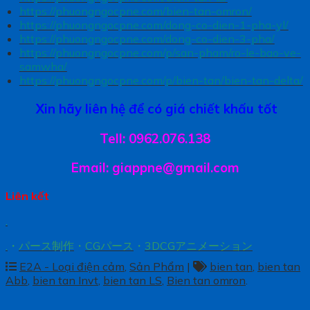
https://phuongngocpne.com/bien-tan-omron/
https://phuongngocpne.com/dong-co-dien-1-pha-yl/
https://phuongngocpne.com/dong-co-dien-3-pha/
https://phuongngocpne.com/p/san-pham/ro-le-bao-ve-
samwha/
https://phuongngocpne.com/p/bien-tan/bien-tan-delta/
Xin hãy liên hệ để có giá chiết khấu tốt
Tell: 0962.076.138
Email: giappne@gmail.com
Liên kết
.
.
・
パース制作
・
CGパース
・
3DCGアニメーション
E2A - Loại điện cảm
,
Sản Phẩm
|
bien tan
,
bien tan
Abb
,
bien tan Invt
,
bien tan LS
,
Bien tan omron
.