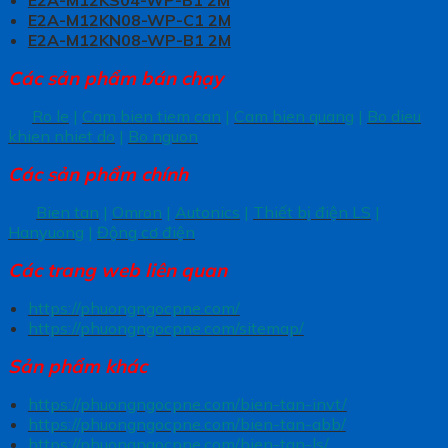
E2A-M12KS04-WP-B1 2M
E2A-M12KN08-WP-C1 2M
E2A-M12KN08-WP-B1 2M
Các sản phẩm bán chạy
Ro le
|
Cam bien tiem can
|
Cam bien quang
|
Bo dieu
khien nhiet do
|
Bo nguon
Các sản phẩm chính
Bien tan
|
Omron
|
Autonics
|
Thiết bị điện LS
|
Hanyuong
|
Động cơ điện
Các trang
web liên quan
https://phuongngocpne.com/
https://phuongngocpne.com/sitemap/
Sản phẩm khác
https://phuongngocpne.com/bien-tan-invt/
https://phuongngocpne.com/bien-tan-abb/
https://phuongngocpne.com/bien-tan-ls/