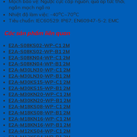
Mạch bảo vệ: Ngược cực cấp nguồn, quá áp tức thời,
ngắn mạch ngõ ra
o
o
Nhiệt độ làm việc: -40
C~70
C
Tiêu chuẩn: IEC60529: IP67; EN60947-5-2: EMC
Các sản phẩm liên quan
E2A-S08KS02-WP-C1 2M
E2A-S08KS02-WP-B1 2M
E2A-S08KN04-WP-C1 2M
E2A-S08KN04-WP-B1 2M
E2A-M30LN30-WP-C1 2M
E2A-M30LN30-WP-B1 2M
E2A-M30KS15-WP-C1 2M
E2A-M30KS15-WP-B1 2M
E2A-M30KN20-WP-C1 2M
E2A-M30KN20-WP-B1 2M
E2A-M18KS08-WP-C1 2M
E2A-M18KS08-WP-B1 2M
E2A-M18KN16-WP-C1 2M
E2A-M18KN16-WP-B1 2M
E2A-M12KS04-WP-C1 2M