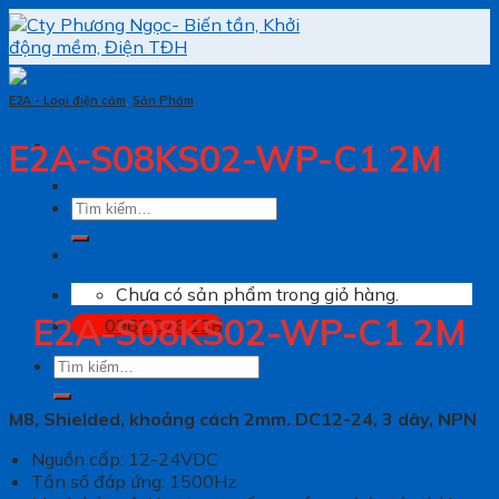
Skip
to
content
E2A - Loại điện cảm
,
Sản Phẩm
E2A-S08KS02-WP-C1 2M
Tìm
kiếm:
Chưa có sản phẩm trong giỏ hàng.
E2A-S08KS02-WP-C1 2M
0962.076.138
Tìm
kiếm:
M8, Shielded, khoảng cách 2mm. DC12-24, 3 dây, NPN
Nguồn cấp: 12-24VDC
Tần số đáp ứng: 1500Hz