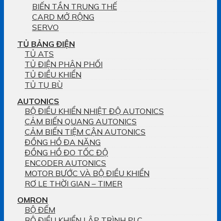
BIẾN TẦN TRUNG THẾ
CARD MỞ RỘNG
SERVO
TỦ BẢNG ĐIỆN
TỦ ATS
TỦ ĐIỆN PHÂN PHỐI
TỦ ĐIỀU KHIỂN
TỦ TỤ BÙ
AUTONICS
BỘ ĐIỀU KHIỂN NHIỆT ĐỘ AUTONICS
CẢM BIẾN QUANG AUTONICS
CẢM BIẾN TIỆM CẬN AUTONICS
ĐỒNG HỒ ĐA NĂNG
ĐỒNG HỒ ĐO TỐC ĐỘ
ENCODER AUTONICS
MOTOR BƯỚC VÀ BỘ ĐIỀU KHIỂN
RƠ LE THỜI GIAN – TIMER
OMRON
BỘ ĐẾM
BỘ ĐIỀU KHIỂN LẬP TRÌNH PLC