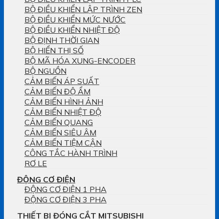
BỘ ĐIỀU KHIỂN LẬP TRÌNH ZEN
BỘ ĐIỀU KHIỂN MỨC NƯỚC
BỘ ĐIỀU KHIỂN NHIỆT ĐỘ
BỘ ĐỊNH THỜI GIAN
BỘ HIỂN THỊ SỐ
BỘ MÃ HÓA XUNG-ENCODER
BỘ NGUỒN
CẢM BIẾN ÁP SUẤT
CẢM BIẾN ĐỘ ẨM
CẢM BIẾN HÌNH ẢNH
CẢM BIẾN NHIỆT ĐỘ
CẢM BIẾN QUANG
CẢM BIẾN SIÊU ÂM
CẢM BIẾN TIỆM CẬN
CÔNG TẮC HÀNH TRÌNH
RƠ LE
ĐỘNG CƠ ĐIỆN
ĐỘNG CƠ ĐIỆN 1 PHA
ĐỘNG CƠ ĐIỆN 3 PHA
THIẾT BỊ ĐÓNG CẮT MITSUBISHI