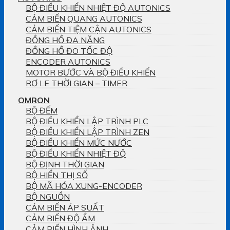
BỘ ĐIỀU KHIỂN NHIỆT ĐỘ AUTONICS
CẢM BIẾN QUANG AUTONICS
CẢM BIẾN TIỆM CẬN AUTONICS
ĐỒNG HỒ ĐA NĂNG
ĐỒNG HỒ ĐO TỐC ĐỘ
ENCODER AUTONICS
MOTOR BƯỚC VÀ BỘ ĐIỀU KHIỂN
RƠ LE THỜI GIAN – TIMER
OMRON
BỘ ĐẾM
BỘ ĐIỀU KHIỂN LẬP TRÌNH PLC
BỘ ĐIỀU KHIỂN LẬP TRÌNH ZEN
BỘ ĐIỀU KHIỂN MỨC NƯỚC
BỘ ĐIỀU KHIỂN NHIỆT ĐỘ
BỘ ĐỊNH THỜI GIAN
BỘ HIỂN THỊ SỐ
BỘ MÃ HÓA XUNG-ENCODER
BỘ NGUỒN
CẢM BIẾN ÁP SUẤT
CẢM BIẾN ĐỘ ẨM
CẢM BIẾN HÌNH ẢNH