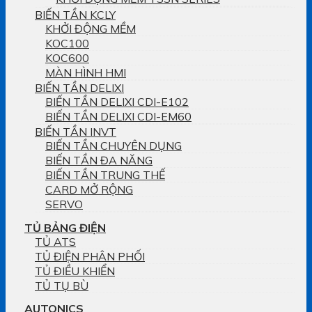
BIẾN TẦN KCLY
KHỞI ĐỘNG MỀM
KOC100
KOC600
MÀN HÌNH HMI
BIẾN TẦN DELIXI
BIẾN TẦN DELIXI CDI-E102
BIẾN TẦN DELIXI CDI-EM60
BIẾN TẦN INVT
BIẾN TẦN CHUYÊN DỤNG
BIẾN TẦN ĐA NĂNG
BIẾN TẦN TRUNG THẾ
CARD MỞ RỘNG
SERVO
TỦ BẢNG ĐIỆN
TỦ ATS
TỦ ĐIỆN PHÂN PHỐI
TỦ ĐIỀU KHIỂN
TỦ TỤ BÙ
AUTONICS