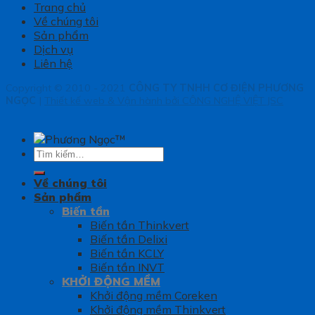
Trang chủ
Về chúng tôi
Sản phẩm
Dịch vụ
Liên hệ
Copyright © 2010 - 2021
CÔNG TY TNHH CƠ ĐIỆN PHƯƠNG
NGỌC
|
Thiết kế web & Vận hành bởi CÔNG NGHỆ VIỆT JSC
Tìm
kiếm:
Về chúng tôi
Sản phẩm
Biến tần
Biến tần Thinkvert
Biến tần Delixi
Biến tần KCLY
Biến tần INVT
KHỞI ĐỘNG MỀM
Khởi động mềm Coreken
Khởi động mềm Thinkvert