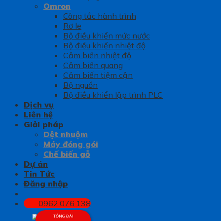
Omron
Công tắc hành trình
Rơ le
Bộ điều khiển mức nước
Bộ điều khiển nhiệt độ
Cảm biến nhiệt độ
Cảm biến quang
Cảm biến tiệm cận
Bộ nguồn
Bộ điều khiển lập trình PLC
Dịch vụ
Liên hệ
Giải pháp
Dệt nhuộm
Máy đóng gói
Chế biến gỗ
Dự án
Tin Tức
Đăng nhập
0962.076.138
TỔNG ĐÀI