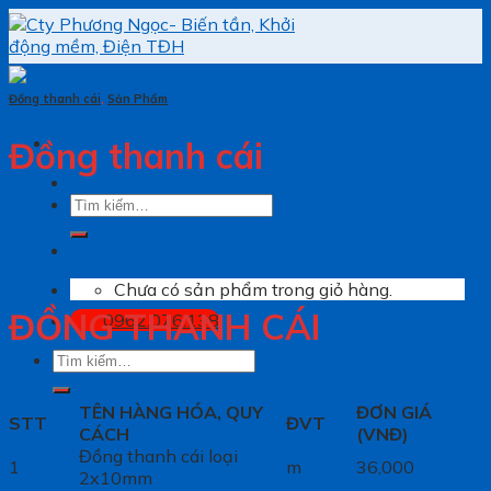
Skip
to
content
Đồng thanh cái
,
Sản Phẩm
Đồng thanh cái
Tìm
kiếm:
Chưa có sản phẩm trong giỏ hàng.
ĐỒNG THANH CÁI
0962.076.138
Tìm
kiếm:
TÊN HÀNG HÓA, QUY
ĐƠN GIÁ
STT
ĐVT
CÁCH
(VNĐ)
Đồng thanh cái loại
1
m
36,000
2x10mm