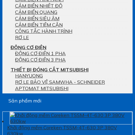
CẢM BIẾN NHIỆT ĐỘ
CẢM BIẾN QUANG
CẢM BIẾN SIÊU ÂM
CẢM BIẾN TIỆM CẬN
CÔNG TẮC HÀNH TRÌNH
RƠ LE
ĐỘNG CƠ ĐIỆN
ĐỘNG CƠ ĐIỆN 1 PHA
ĐỘNG CƠ ĐIỆN 3 PHA
THIẾT BỊ ĐÓNG CẮT MITSUBISHI
HANYUONG
RƠ LE BẢO VỆ SAMWHA - SCHNEIDER
APTOMAT MITSUBISHI
Sản phẩm mới
Khởi động mềm Coreken TSSM-4T-630 3P 380V
630kw