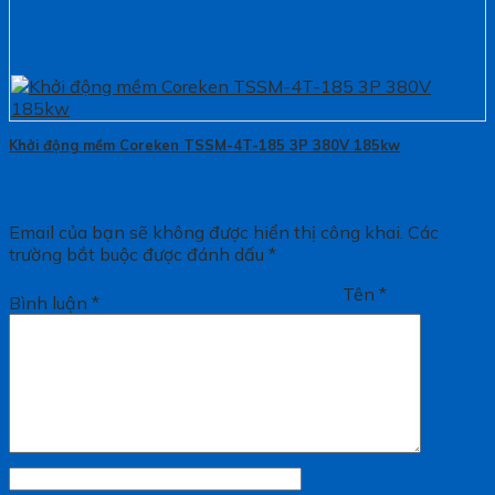
Khởi động mềm Coreken TSSM-4T-185 3P 380V 185kw
Email của bạn sẽ không được hiển thị công khai.
Các
trường bắt buộc được đánh dấu
*
Tên
*
Bình luận
*