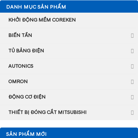
DANH MỤC SẢN PHẨM
KHỞI ĐỘNG MỀM COREKEN
BIẾN TẦN
TỦ BẢNG ĐIỆN
AUTONICS
OMRON
ĐỘNG CƠ ĐIỆN
THIẾT BỊ ĐÓNG CẮT MITSUBISHI
SẢN PHẨM MỚI