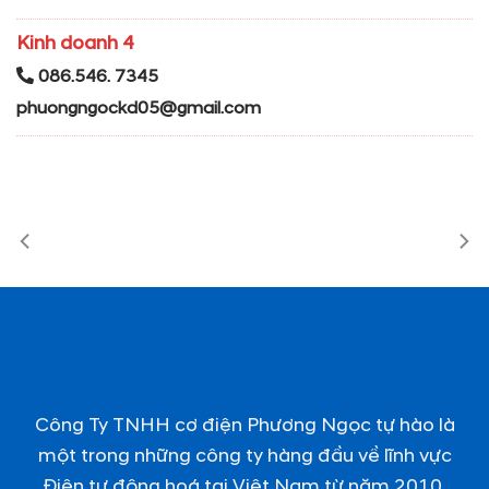
Kinh doanh 4
086.546. 7345
phuongngockd05@gmail.com
Công Ty TNHH cơ điện Phương Ngọc tự hào là
một trong những công ty hàng đầu về lĩnh vực
Điện tự động hoá tại Việt Nam từ năm 2010.