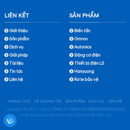
LIÊN KẾT
SẢN PHẨM
Giới thiệu
Biến tần
Sản phẩm
Omron
Dịch vụ
Autonics
Giải pháp
Động cơ điện
Tài liệu
Thiết bị điện LS
Tin tức
Hanyuong
Liên hệ
Rơ le bảo vệ
TRANG CHỦ
VỀ CHÚNG TÔI
SẢN PHẨM
DỊCH VỤ
LIÊN HỆ
Copyright © 2010 - 2021
CÔNG TY TNHH CƠ ĐIỆN PHƯƠNG NGỌC
|
Thiết kế web & Vận hành bởi CÔNG NGHỆ VIỆT JSC