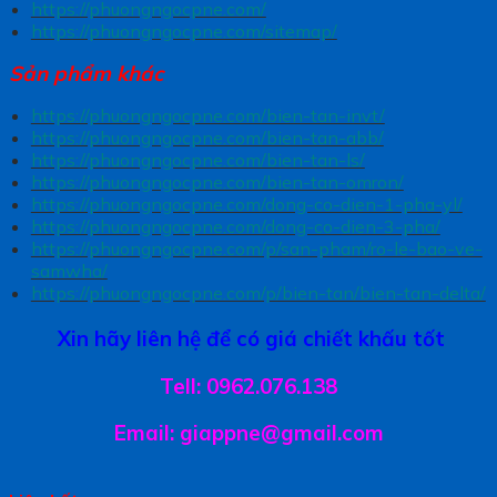
https://phuongngocpne.com/
https://phuongngocpne.com/sitemap/
Sản phẩm khác
https://phuongngocpne.com/bien-tan-invt/
https://phuongngocpne.com/bien-tan-abb/
https://phuongngocpne.com/bien-tan-ls/
https://phuongngocpne.com/bien-tan-omron/
https://phuongngocpne.com/dong-co-dien-1-pha-yl/
https://phuongngocpne.com/dong-co-dien-3-pha/
https://phuongngocpne.com/p/san-pham/ro-le-bao-ve-
samwha/
https://phuongngocpne.com/p/bien-tan/bien-tan-delta/
Xin hãy liên hệ để có giá chiết khấu tốt
Tell: 0962.076.138
Email: giappne@gmail.com