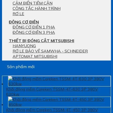
CẢM BIẾN TIỆM CẬN
CÔNG TẮC HÀNH TRÌNH
RƠ LE
ĐỘNG CƠ ĐIỆN
ĐỘNG CƠ ĐIỆN 1 PHA
ĐỘNG CƠ ĐIỆN 3 PHA
THIẾT BỊ ĐÓNG CẮT MITSUBISHI
HANYUONG
RƠ LE BẢO VỆ SAMWHA - SCHNEIDER
APTOMAT MITSUBISHI
Sản phẩm mới
Khởi động mềm Coreken TSSM-4T-630 3P 380V
630kw
Khởi động mềm Coreken TSSM-4T-450 3P 380V