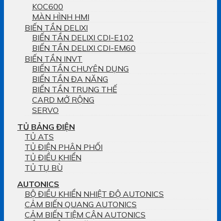
KOC600
MÀN HÌNH HMI
BIẾN TẦN DELIXI
BIẾN TẦN DELIXI CDI-E102
BIẾN TẦN DELIXI CDI-EM60
BIẾN TẦN INVT
BIẾN TẦN CHUYÊN DỤNG
BIẾN TẦN ĐA NĂNG
BIẾN TẦN TRUNG THẾ
CARD MỞ RỘNG
SERVO
TỦ BẢNG ĐIỆN
TỦ ATS
TỦ ĐIỆN PHÂN PHỐI
TỦ ĐIỀU KHIỂN
TỦ TỤ BÙ
AUTONICS
BỘ ĐIỀU KHIỂN NHIỆT ĐỘ AUTONICS
CẢM BIẾN QUANG AUTONICS
CẢM BIẾN TIỆM CẬN AUTONICS