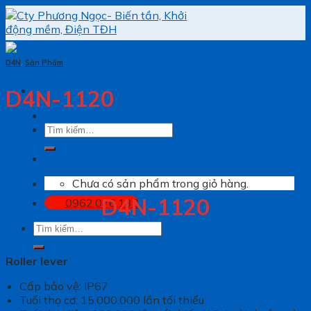
Skip
to
content
D4N
,
Sản Phẩm
D4N-1120
Tìm
kiếm:
Chưa có sản phẩm trong giỏ hàng.
D4N-1120
0962.076.138
Tìm
kiếm:
Roller lever
Cấp bảo vệ: IP67
Tuổi thọ cơ: 15.000.000 lần tối thiểu