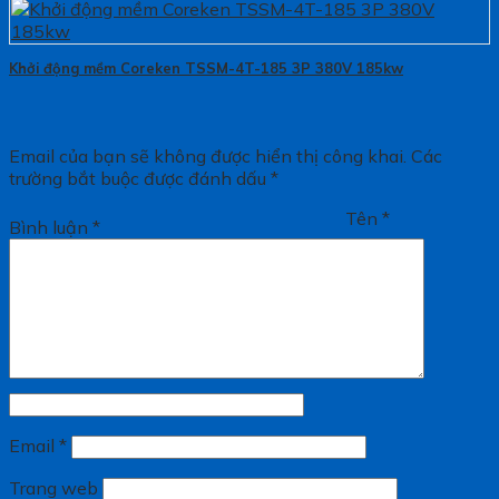
Khởi động mềm Coreken TSSM-4T-185 3P 380V 185kw
Email của bạn sẽ không được hiển thị công khai.
Các
trường bắt buộc được đánh dấu
*
Tên
*
Bình luận
*
Email
*
Trang web