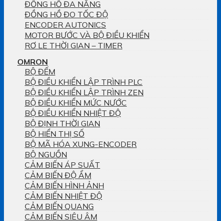
ĐỒNG HỒ ĐA NĂNG
ĐỒNG HỒ ĐO TỐC ĐỘ
ENCODER AUTONICS
MOTOR BƯỚC VÀ BỘ ĐIỀU KHIỂN
RƠ LE THỜI GIAN – TIMER
OMRON
BỘ ĐẾM
BỘ ĐIỀU KHIỂN LẬP TRÌNH PLC
BỘ ĐIỀU KHIỂN LẬP TRÌNH ZEN
BỘ ĐIỀU KHIỂN MỨC NƯỚC
BỘ ĐIỀU KHIỂN NHIỆT ĐỘ
BỘ ĐỊNH THỜI GIAN
BỘ HIỂN THỊ SỐ
BỘ MÃ HÓA XUNG-ENCODER
BỘ NGUỒN
CẢM BIẾN ÁP SUẤT
CẢM BIẾN ĐỘ ẨM
CẢM BIẾN HÌNH ẢNH
CẢM BIẾN NHIỆT ĐỘ
CẢM BIẾN QUANG
CẢM BIẾN SIÊU ÂM