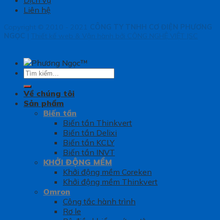
Liên hệ
Copyright © 2010 - 2021
CÔNG TY TNHH CƠ ĐIỆN PHƯƠNG
NGỌC
|
Thiết kế web & Vận hành bởi CÔNG NGHỆ VIỆT JSC
Tìm
kiếm:
Về chúng tôi
Sản phẩm
Biến tần
Biến tần Thinkvert
Biến tần Delixi
Biến tần KCLY
Biến tần INVT
KHỞI ĐỘNG MỀM
Khởi động mềm Coreken
Khởi động mềm Thinkvert
Omron
Công tắc hành trình
Rơ le