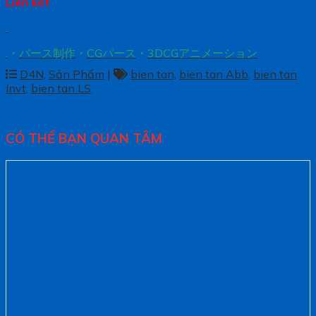
Liên kết
.
.
・
パース制作
・
CGパース
・
3DCGアニメーション
D4N
,
Sản Phẩm
|
bien tan
,
bien tan Abb
,
bien tan
Invt
,
bien tan LS
.
CÓ THỂ BẠN QUAN TÂM