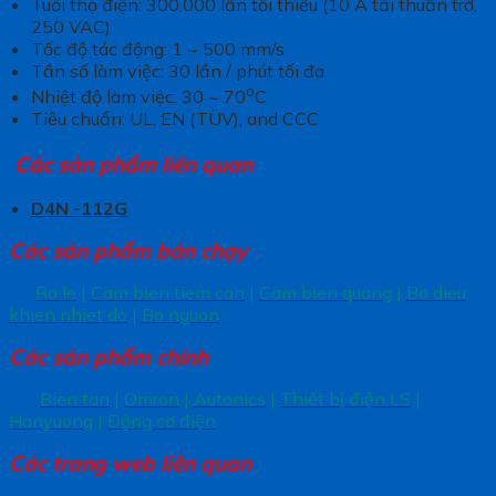
Tuổi thọ điện: 300,000 lần tối thiểu (10 A tải thuần trở,
250 VAC)
Tốc độ tác động: 1 ~ 500 mm/s
Tần số làm việc: 30 lần / phút tối đa
o
Nhiệt độ làm việc: 30 ~ 70
C
Tiêu chuẩn: UL, EN (TÜV), and CCC
Các sản phẩm liên quan
D4N -112G
Các sản phẩm bán chạy
Ro le
|
Cam bien tiem can
|
Cam bien quang
|
Bo dieu
khien nhiet do
|
Bo nguon
Các sản phẩm chính
Bien tan
|
Omron
|
Autonics
|
Thiết bị điện LS
|
Hanyuong
|
Động cơ điện
Các trang
web liên quan