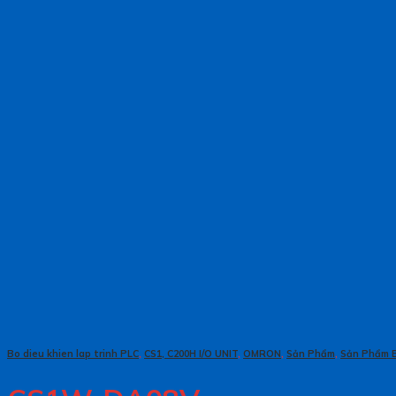
Bo dieu khien lap trinh PLC
,
CS1, C200H I/O UNIT
,
OMRON
,
Sản Phẩm
,
Sản Phẩm 