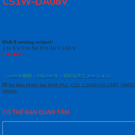
CS1W-DA08V
Khối 8 analog output:
1 to 5 V, 0 to 5V, 0 to 10 V, ±10 V
Liên kết
.
.
・
パース制作
・
CGパース
・
3DCGアニメーション
Bo dieu khien lap trinh PLC
,
CS1, C200H I/O UNIT
,
OMR
omron
.
CÓ THỂ BẠN QUAN TÂM