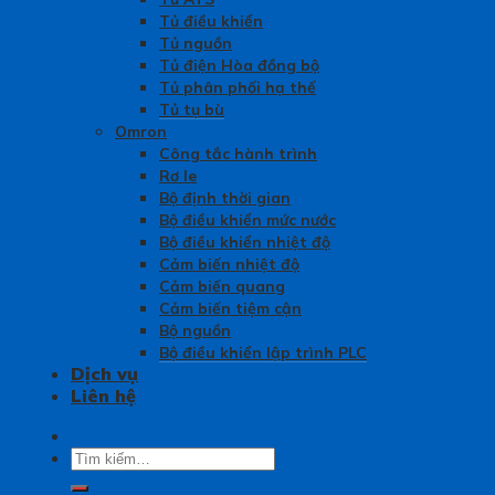
Tủ điều khiển
Tủ nguồn
Tủ điện Hòa đồng bộ
Tủ phân phối hạ thế
Tủ tụ bù
Omron
Công tắc hành trình
Rơ le
Bộ định thời gian
Bộ điều khiển mức nước
Bộ điều khiển nhiệt độ
Cảm biến nhiệt độ
Cảm biến quang
Cảm biến tiệm cận
Bộ nguồn
Bộ điều khiển lập trình PLC
Dịch vụ
Liên hệ
Tìm
kiếm: