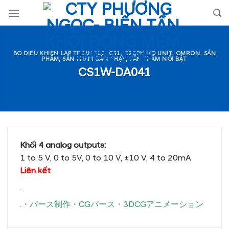
Skip
to
content
BO DIEU KHIEN LAP TRINH PLC
,
CS1, C200H I/O UNIT
,
OMRON
,
SẢN
PHẨM
,
SẢN PHẨM BÁN CHẠY
,
SẢN PHẨM NỔI BẬT
CS1W-DA041
Khối 4 analog outputs:
1 to 5 V, 0 to 5V, 0 to 10 V, ±10 V, 4 to 20mA
Liên kết
.
.
・
パース制作
・
CGパース
・
3DCGアニメーション