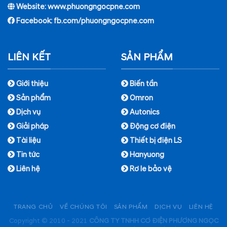
Website: www.phuongngocpne.com
Facebook:
fb.com/phuongngocpne.com
LIÊN KẾT
SẢN PHẨM
Giới thiệu
Biến tần
Sản phẩm
Omron
Dịch vụ
Autonics
Giải pháp
Động cơ điện
Tài liệu
Thiết bị điện LS
Tin tức
Hanyuong
Liên hệ
Rơ le bảo vệ
TRANG CHỦ
VỀ CHÚNG TÔI
SẢN PHẨM
DỊCH VỤ
LIÊN HỆ
Copyright © 2010 - 2021
CÔNG TY TNHH CƠ ĐIỆN PHƯƠNG NGỌC