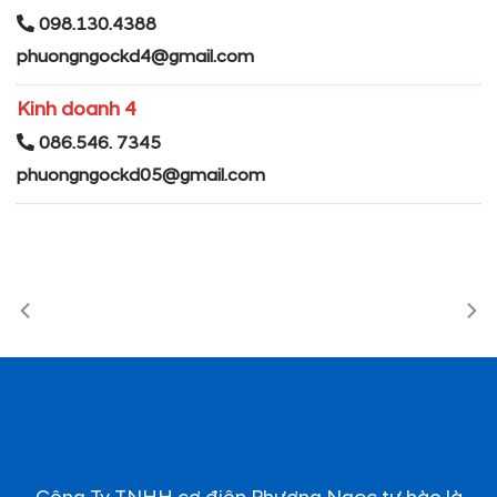
098.130.4388
phuongngockd4@gmail.com
Kinh doanh 4
086.546. 7345
phuongngockd05@gmail.com