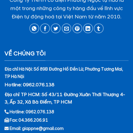
Công Ty TNHH cơ điện Phương Ngọc tự hào là
một trong những công ty hàng đầu về lĩnh vực
Điện tự động hoá tại Việt Nam từ năm 2010.
VỀ CHÚNG TÔI
Địa chỉ Hà Nội: Số 89B Đường Hồ Đền Lừ, Phường Tương Mai,
TP Hà Nội
Hotline: 0962.076.138
Địa chỉ TP HCM: Số 43/11 Đường Xuân Thới Thượng 4-
3, Ấp 32, Xã Bà Điểm, TP HCM
Hotline: 0962.076.138
Fax: 04.366.206.91
Email: giappne@gmail.com