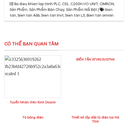
Bo dieu khien lap trinh PLC
,
CS1, C200H I/O UNIT
,
OMRON
,
Sản Phẩm
,
Sản Phẩm Bán Chạy
,
Sản Phẩm Nổi Bật
|
bien
tan
,
bien tan Abb
,
bien tan Invt
,
bien tan LS
,
Bien tan omron
.
CÓ THỂ BẠN QUAN TÂM
BIẾN TẦN ATV610U07N4
Tuyển Nhân Viên Kinh Doanh
Tủ bảng điện
Thiết kế lắp đặt tủ điện tại Hà
Tĩnh