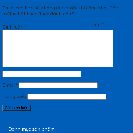
Email của bạn sẽ không được hiển thị công khai.
Các
trường bắt buộc được đánh dấu
*
Tên
*
Bình luận
*
Email
*
Trang web
Danh mục sản phẩm