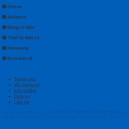
Omron
Autonics
Động cơ điện
Thiết bị điện LS
Hanyuong
Rơ le bảo vệ
Trang chủ
Về chúng tôi
Sản phẩm
Dịch vụ
Liên hệ
Copyright © 2010 - 2021
CÔNG TY TNHH CƠ ĐIỆN PHƯƠNG
NGỌC
|
Thiết kế web & Vận hành bởi CÔNG NGHỆ VIỆT JSC