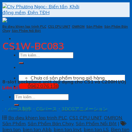
Skip
to
content
Bo dieu khien lap trinh PLC
,
CS1 CPU UNIT
,
OMRON
,
Sản Phẩm
,
Sản Phẩm Bán
Chạy
,
Sản Phẩm Nổi Bật
CS1W-BC083
Tìm
kiếm:
Chưa có sản phẩm trong giỏ hàng.
8-slot backplane unit (sử dụng cho CS1 và C200H I/O)
0962.076.138
Liên kết
Tìm
.
kiếm:
.
・
パース制作
・
CGパース
・
3DCGアニメーション
Bo dieu khien lap trinh PLC
,
CS1 CPU UNIT
,
OMRON
,
Sản Phẩm
,
Sản Phẩm Bán Chạy
,
Sản Phẩm Nổi Bật
|
bien tan
,
bien tan Abb
,
bien tan Invt
,
bien tan LS
,
Bien tan