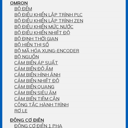
OMRON
BỘ ĐẾM
BỘ ĐIỀU KHIỂN LẬP TRÌNH PLC
BỘ ĐIỀU KHIỂN LẬP TRÌNH ZEN
BỘ ĐIỀU KHIỂN MỨC NƯỚC
BỘ ĐIỀU KHIỂN NHIỆT ĐỘ
BỘ ĐỊNH THỜI GIAN
BỘ HIỂN THỊ SỐ
BỘ MÃ HÓA XUNG-ENCODER
BỘ NGUỒN
CẢM BIẾN ÁP SUẤT
CẢM BIẾN ĐỘ ẨM
CẢM BIẾN HÌNH ẢNH
CẢM BIẾN NHIỆT ĐỘ
CẢM BIẾN QUANG
CẢM BIẾN SIÊU ÂM
CẢM BIẾN TIỆM CẬN
CÔNG TẮC HÀNH TRÌNH
RƠ LE
ĐỘNG CƠ ĐIỆN
ĐỘNG CƠ ĐIỆN 1 PHA