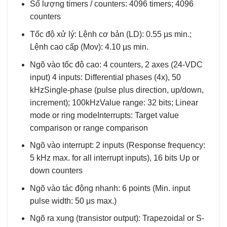
Số lượng timers / counters: 4096 timers; 4096
counters
Tốc độ xử l‎ý: Lệnh cơ bản (LD): 0.55 µs min.;
Lệnh cao cấp (Mov): 4.10 µs min.
Ngõ vào tốc độ cao: 4 counters, 2 axes (24-VDC
input) 4 inputs: Differential phases (4x), 50
kHzSingle-phase (pulse plus direction, up/down,
increment); 100kHzValue range: 32 bits; Linear
mode or ring modeInterrupts: Target value
comparison or range comparison
Ngõ vào interrupt: 2 inputs (Response frequency:
5 kHz max. for all interrupt inputs), 16 bits Up or
down counters
Ngõ vào tác động nhanh: 6 points (Min. input
pulse width: 50 μs max.)
Ngõ ra xung (transistor output): Trapezoidal or S-