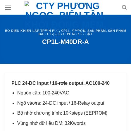
Skip
to
content
BO DIEU KHIEN LAP TRINH PLC
,
CP1L
,
OMRON
,
SẢN PHẨM
,
SẢN PHẨM
BÁN CHẠY
,
SẢN PHẨM NỔI BẬT
CP1L-M40DR-A
PLC 24-DC input / 16-rơle output. AC100-240
Nguồn cấp: 100-240VAC
Ngõ vào/ra: 24-DC input / 16-Relay output
Bộ nhớ chương trình: 10Ksteps (EEPROM)
Vùng nhớ dữ liệu DM: 32Kwords