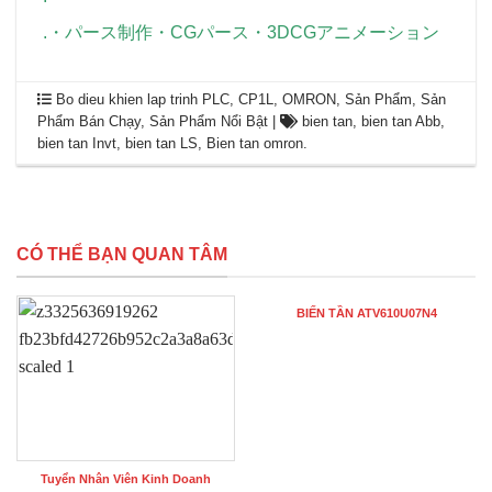
.
・
パース制作
・
CGパース
・
3DCGアニメーション
Bo dieu khien lap trinh PLC
,
CP1L
,
OMRON
,
Sản Phẩm
,
Sản
Phẩm Bán Chạy
,
Sản Phẩm Nổi Bật
|
bien tan
,
bien tan Abb
,
bien tan Invt
,
bien tan LS
,
Bien tan omron
.
CÓ THỂ BẠN QUAN TÂM
BIẾN TẦN ATV610U07N4
Tuyển Nhân Viên Kinh Doanh