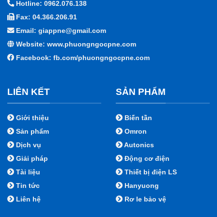
Hotline: 0962.076.138
Fax: 04.366.206.91
Email: giappne@gmail.com
Website: www.phuongngocpne.com
Facebook:
fb.com/phuongngocpne.com
LIÊN KẾT
SẢN PHẨM
Giới thiệu
Biến tần
Sản phẩm
Omron
Dịch vụ
Autonics
Giải pháp
Động cơ điện
Tài liệu
Thiết bị điện LS
Tin tức
Hanyuong
Liên hệ
Rơ le bảo vệ