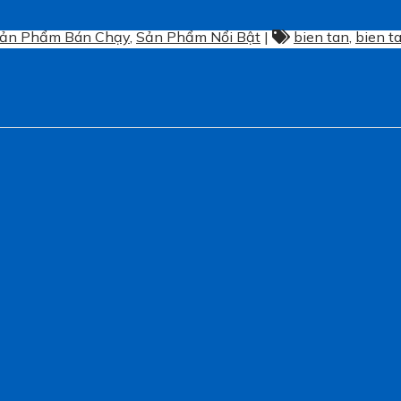
ản Phẩm Bán Chạy
,
Sản Phẩm Nổi Bật
|
bien tan
,
bien t