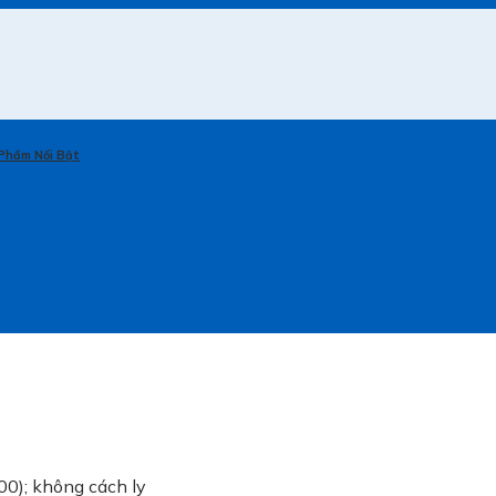
Phẩm Nổi Bật
0); không cách ly