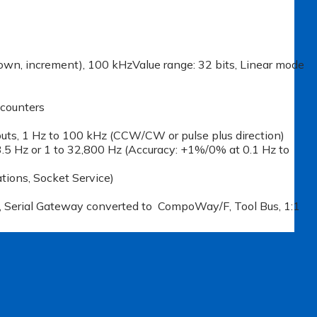
down, increment), 100 kHzValue range: 32 bits, Linear mode
 counters
tputs, 1 Hz to 100 kHz (CCW/CW or pulse plus direction)
3.5 Hz or 1 to 32,800 Hz (Accuracy: +1%/0% at 0.1 Hz to
ions, Socket Service)
er, Serial Gateway converted to CompoWay/F, Tool Bus, 1:1