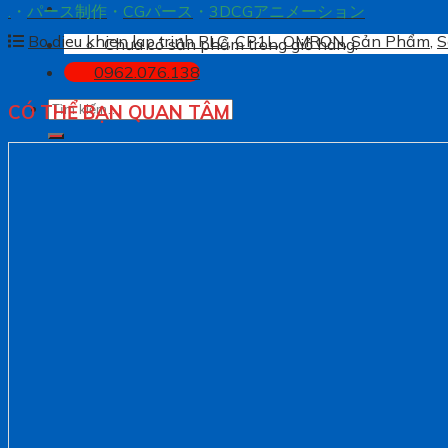
.
・
パース制作
・
CGパース
・
3DCGアニメーション
Bo dieu khien lap trinh PLC
,
CP1L
,
OMRON
,
Sản Phẩm
,
S
Chưa có sản phẩm trong giỏ hàng.
0962.076.138
Tìm
CÓ THỂ BẠN QUAN TÂM
kiếm: