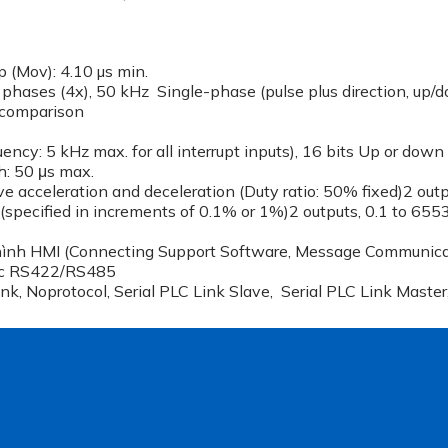
p (Mov): 4.10 µs min.
 phases (4x), 50 kHz Single-phase (pulse plus direction, up/
e comparison
ncy: 5 kHz max. for all interrupt inputs), 16 bits Up or down
h: 50 μs max.
rve acceleration and deceleration (Duty ratio: 50% fixed)2 ou
(specified in increments of 0.1% or 1%)2 outputs, 0.1 to 655
ình HMI (Connecting Support Software, Message Communicat
ặc RS422/RS485
ink, Noprotocol, Serial PLC Link Slave, Serial PLC Link Mast