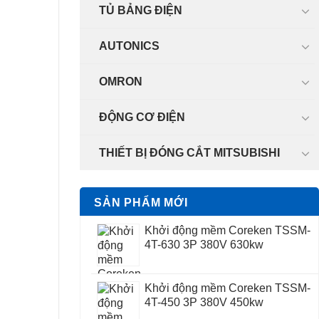
TỦ BẢNG ĐIỆN
AUTONICS
OMRON
ĐỘNG CƠ ĐIỆN
THIẾT BỊ ĐÓNG CẮT MITSUBISHI
SẢN PHẨM MỚI
Khởi động mềm Coreken TSSM-
4T-630 3P 380V 630kw
Khởi động mềm Coreken TSSM-
4T-450 3P 380V 450kw