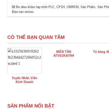
Bo dieu khien lap trinh PLC
,
CP1H
,
OMRON
,
Sản Phẩm
,
Sản Ph
Bien tan omron
.
CÓ THỂ BẠN QUAN TÂM
BIẾN TẦN
Tủ bảng đ
ATV610U07N4
Tuyển Nhân Viên
Kinh Doanh
SẢN PHẨM NỔI BẬT