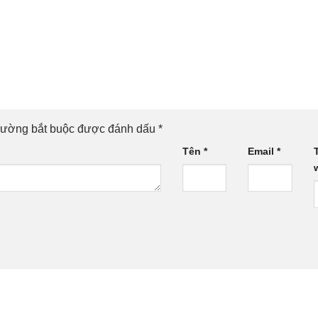
rường bắt buộc được đánh dấu
*
Tên
*
Email
*