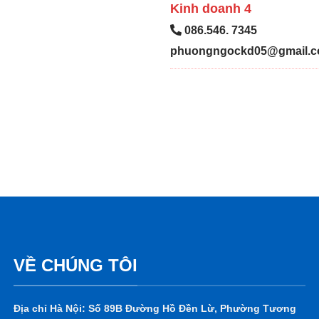
Kinh doanh 4
086.546. 7345
phuongngockd05@gmail.
VỀ CHÚNG TÔI
Địa chỉ Hà Nội: Số 89B Đường Hồ Đền Lừ, Phường Tương