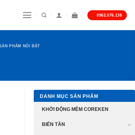
0962.076.138
SẢN PHẨM NỔI BẬT
DANH MỤC SẢN PHẨM
KHỞI ĐỘNG MỀM COREKEN
BIẾN TẦN