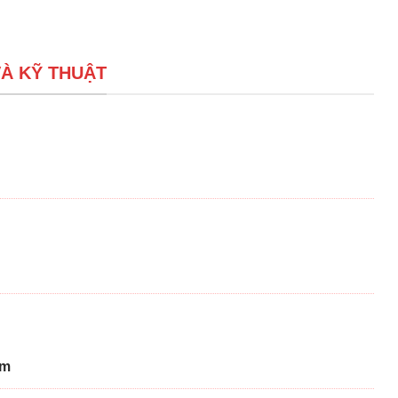
À KỸ THUẬT
om