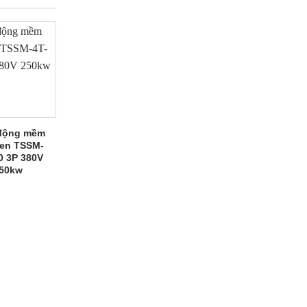
động mềm
en TSSM-
0 3P 380V
50kw