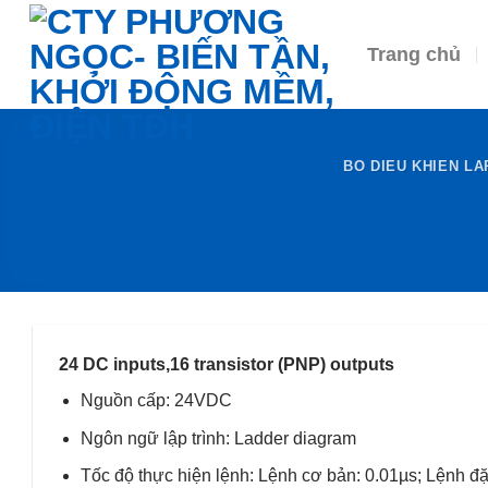
Skip
to
Trang chủ
content
BO DIEU KHIEN LA
24 DC inputs,16 transistor (PNP) outputs
Nguồn cấp: 24VDC
Ngôn ngữ lập trình: Ladder diagram
Tốc độ thực hiện lệnh: Lệnh cơ bản: 0.01µs; Lệnh đặ