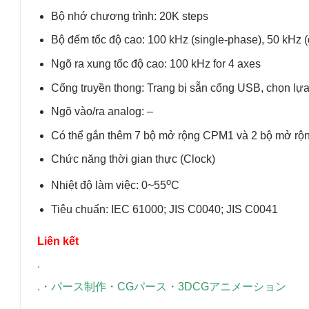
Bộ nhớ chương trình: 20K steps
Bộ đếm tốc độ cao: 100 kHz (single-phase), 50 kHz (d
Ngõ ra xung tốc độ cao: 100 kHz for 4 axes
Cổng truyền thong: Trang bị sẵn cổng USB, chọn 
Ngõ vào/ra analog: –
Có thể gắn thêm 7 bộ mở rộng CPM1 và 2 bộ mở r
Chức năng thời gian thực (Clock)
o
Nhiệt độ làm việc: 0~55
C
Tiêu chuẩn: IEC 61000; JIS C0040; JIS C0041
Liên kết
.
.
・
パース制作
・
CGパース
・
3DCGアニメーション