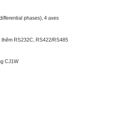
ifferential phases), 4 axes
lựa thêm RS232C, RS422/RS485
ộng CJ1W