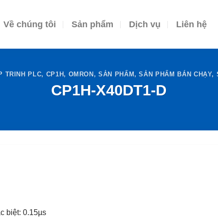
Về chúng tôi
Sản phẩm
Dịch vụ
Liên hệ
P TRINH PLC
,
CP1H
,
OMRON
,
SẢN PHẨM
,
SẢN PHẨM BÁN CHẠY
,
CP1H-X40DT1-D
c biệt: 0.15µs