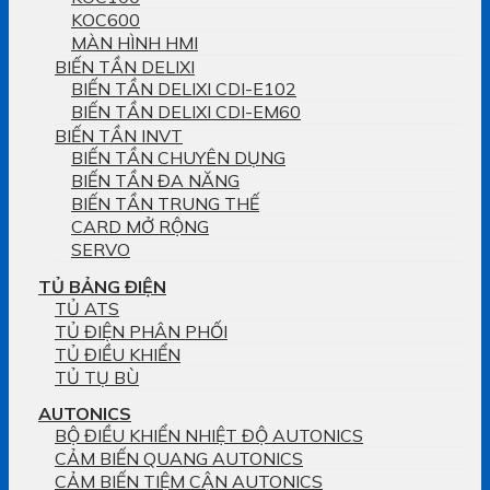
KOC600
MÀN HÌNH HMI
BIẾN TẦN DELIXI
BIẾN TẦN DELIXI CDI-E102
BIẾN TẦN DELIXI CDI-EM60
BIẾN TẦN INVT
BIẾN TẦN CHUYÊN DỤNG
BIẾN TẦN ĐA NĂNG
BIẾN TẦN TRUNG THẾ
CARD MỞ RỘNG
SERVO
TỦ BẢNG ĐIỆN
TỦ ATS
TỦ ĐIỆN PHÂN PHỐI
TỦ ĐIỀU KHIỂN
TỦ TỤ BÙ
AUTONICS
BỘ ĐIỀU KHIỂN NHIỆT ĐỘ AUTONICS
CẢM BIẾN QUANG AUTONICS
CẢM BIẾN TIỆM CẬN AUTONICS