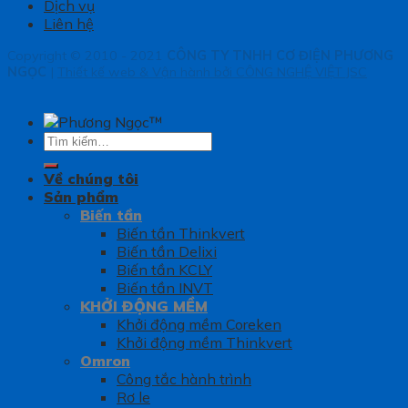
Dịch vụ
Liên hệ
Copyright © 2010 - 2021
CÔNG TY TNHH CƠ ĐIỆN PHƯƠNG
NGỌC
|
Thiết kế web & Vận hành bởi CÔNG NGHỆ VIỆT JSC
Tìm
kiếm:
Về chúng tôi
Sản phẩm
Biến tần
Biến tần Thinkvert
Biến tần Delixi
Biến tần KCLY
Biến tần INVT
KHỞI ĐỘNG MỀM
Khởi động mềm Coreken
Khởi động mềm Thinkvert
Omron
Công tắc hành trình
Rơ le