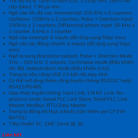
Tốc độ xử l‎ý: Lệnh cơ bản (LD): 1.19 µs min.; Lệnh cao
cấp (Mov): 7.90 µs min.
Ngõ vào tốc độ cao: Incremental: 100 kHz x 6 counters;
Up/down: 100kHz x 2 counters; Pulse + Direction input:
100kHz x 2 counters; Differential phase input: 50 kHz x
1 counter, 5 kHz x 1 counter
Ngõ vào interrupt: 6 inputs (độ rộng xung 50µs min.)
Ngõ vào tác động nhanh: 6 inputs (độ rộng xung 50µs
min.)
Ngõ ra xung (transistor output): Pulse + Direction Mode,
1Hz ~ 100 kHz: 2 outputs. Continuous mode (điều khiển
tốc độ), Independent mode (điều khiển vị trí)
Trang bị sẵn cổng USB 2.0 kết nối máy tính
Có thể mở rộng thêm cổng truyền thông RS232C hoặc
RS422/RS485
Giao thức truyền thông: Host Link; 1:N NT Link; No-
protocol mode; Serial PLC Link Slave, Serial PLC Link
Master; Modbus-RTU Easy Master
Trang bị đồng hồ thực (clock) (cần thêm pin CP1W-
BAT01)
Tiêu chuẩn: EC, EMC (zone B), JIS
Liên kết