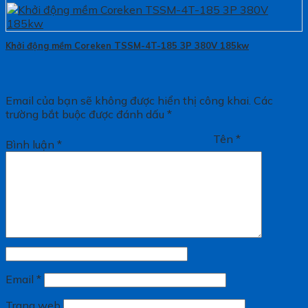
Khởi động mềm Coreken TSSM-4T-185 3P 380V 185kw
Email của bạn sẽ không được hiển thị công khai.
Các
trường bắt buộc được đánh dấu
*
Tên
*
Bình luận
*
Email
*
Trang web