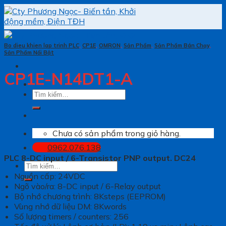
Skip
to
content
Bo dieu khien lap trinh PLC
,
CP1E
,
OMRON
,
Sản Phẩm
,
Sản Phẩm Bán Chạy
,
Sản Phẩm Nổi Bật
CP1E-N14DT1-A
Tìm
kiếm:
Chưa có sản phẩm trong giỏ hàng.
0962.076.138
PLC 8-DC input / 6-Transistor PNP output. DC24
Tìm
kiếm:
Nguồn cấp: 24VDC
Ngõ vào/ra: 8-DC input / 6-Relay output
Bộ nhớ chương trình: 8Ksteps (EEPROM)
Vùng nhớ dữ liệu DM: 8Kwords
Số lượng timers / counters: 256