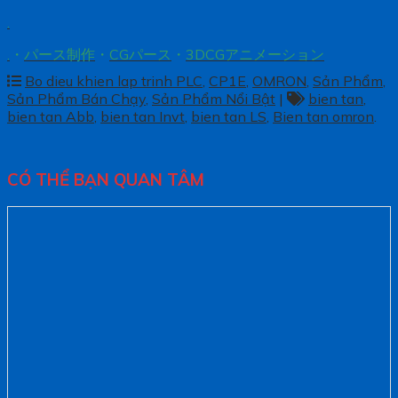
.
.
・
パース制作
・
CGパース
・
3DCGアニメーション
Bo dieu khien lap trinh PLC
,
CP1E
,
OMRON
,
Sản Phẩm
,
Sản Phẩm Bán Chạy
,
Sản Phẩm Nổi Bật
|
bien tan
,
bien tan Abb
,
bien tan Invt
,
bien tan LS
,
Bien tan omron
.
CÓ THỂ BẠN QUAN TÂM