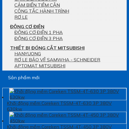
CẢM BIẾN TIỆM CẬN
CÔNG TẮC HÀNH TRÌNH
RƠ LE
ĐỘNG CƠ ĐIỆN
ĐỘNG CƠ ĐIỆN 1 PHA
ĐỘNG CƠ ĐIỆN 3 PHA
THIẾT BỊ ĐÓNG CẮT MITSUBISHI
HANYUONG
RƠ LE BẢO VỆ SAMWHA - SCHNEIDER
APTOMAT MITSUBISHI
Sản phẩm mới
Khởi động mềm Coreken TSSM-4T-630 3P 380V
630kw
Khởi động mềm Coreken TSSM-4T-450 3P 380V