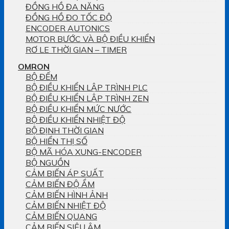
ĐỒNG HỒ ĐA NĂNG
ĐỒNG HỒ ĐO TỐC ĐỘ
ENCODER AUTONICS
MOTOR BƯỚC VÀ BỘ ĐIỀU KHIỂN
RƠ LE THỜI GIAN – TIMER
OMRON
BỘ ĐẾM
BỘ ĐIỀU KHIỂN LẬP TRÌNH PLC
BỘ ĐIỀU KHIỂN LẬP TRÌNH ZEN
BỘ ĐIỀU KHIỂN MỨC NƯỚC
BỘ ĐIỀU KHIỂN NHIỆT ĐỘ
BỘ ĐỊNH THỜI GIAN
BỘ HIỂN THỊ SỐ
BỘ MÃ HÓA XUNG-ENCODER
BỘ NGUỒN
CẢM BIẾN ÁP SUẤT
CẢM BIẾN ĐỘ ẨM
CẢM BIẾN HÌNH ẢNH
CẢM BIẾN NHIỆT ĐỘ
CẢM BIẾN QUANG
CẢM BIẾN SIÊU ÂM