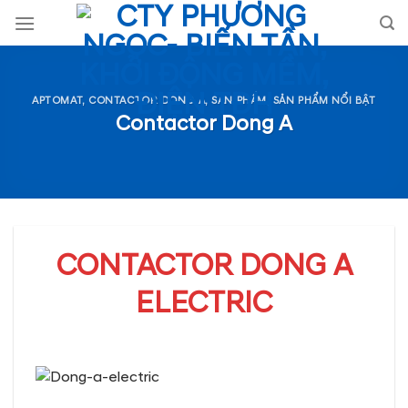
Skip
to
content
APTOMAT, CONTACTOR DONG A
,
SẢN PHẨM
,
SẢN PHẨM NỔI BẬT
Contactor Dong A
CONTACTOR DONG A
ELECTRIC