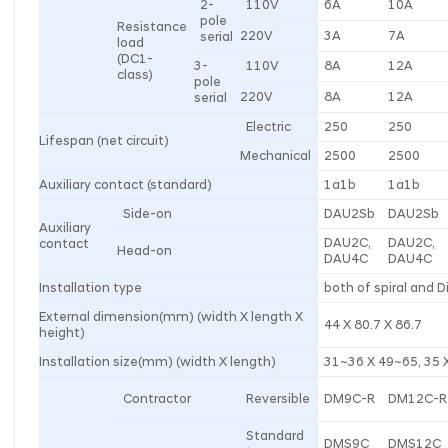
2-
110V
6A
10A
pole
Resistance
220V
3A
7A
serial
load
(DC1-
3-
110V
8A
12A
class)
pole
220V
8A
12A
serial
Electric
250
250
Lifespan (net circuit)
Mechanical
2500
2500
Auxiliary contact (standard)
1a1b
1a1b
Side-on
DAU2Sb
DAU2Sb
Auxiliary
DAU2C,
DAU2C,
contact
Head-on
DAU4C
DAU4C
Installation type
both of spiral and Di
External dimension(mm) (width X length X
44 X 80.7 X 86.7
height)
Installation size(mm) (width X length)
31~36 X 49~65, 35 
Contractor
Reversible
DM9C-R
DM12C-R
Standard
DMS9C
DMS12C