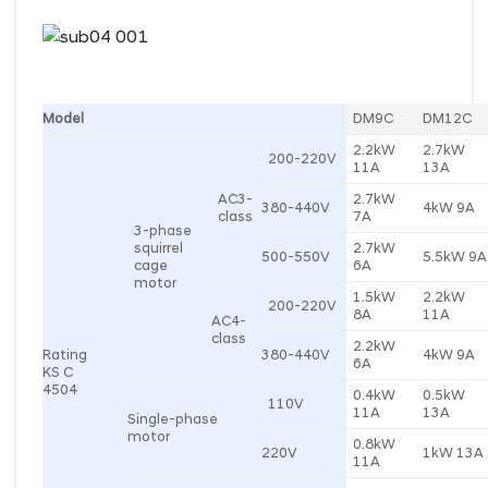
Model
DM9C
DM12C
2.2kW
2.7kW
200-220V
11A
13A
AC3-
2.7kW
380-440V
4kW 9A
class
7A
3-phase
squirrel
2.7kW
500-550V
5.5kW 9A
cage
6A
motor
1.5kW
2.2kW
200-220V
8A
11A
AC4-
class
2.2kW
Rating
380-440V
4kW 9A
6A
KS C
4504
0.4kW
0.5kW
110V
11A
13A
Single-phase
motor
0.8kW
220V
1kW 13A
11A