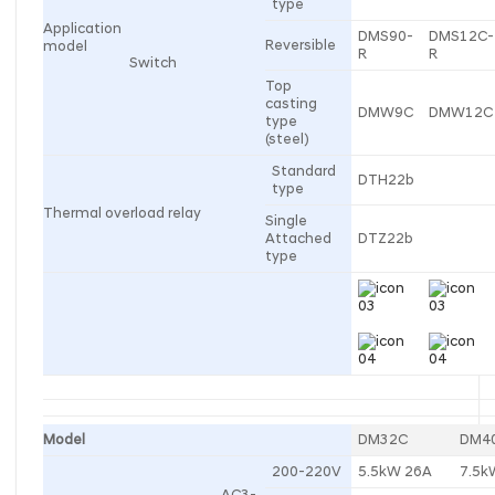
type
Application
DMS90-
DMS12C-
Reversible
model
R
R
Switch
Top
casting
DMW9C
DMW12C
type
(steel)
Standard
DTH22b
type
Thermal overload relay
Single
Attached
DTZ22b
type
Model
DM32C
DM4
200-220V
5.5kW 26A
7.5k
AC3-