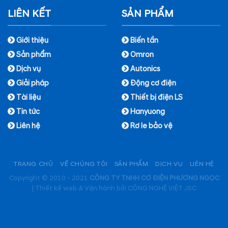
LIÊN KẾT
SẢN PHẨM
Giới thiệu
Biến tần
Sản phẩm
Omron
Dịch vụ
Autonics
Giải pháp
Động cơ điện
Tài liệu
Thiết bị điện LS
Tin tức
Hanyuong
Liên hệ
Rơ le bảo vệ
TRANG CHỦ
VỀ CHÚNG TÔI
SẢN PHẨM
DỊCH VỤ
LIÊN HỆ
Copyright © 2010 - 2021
CÔNG TY TNHH CƠ ĐIỆN PHƯƠNG NGỌC
|
Thiết kế web & Vận hành bởi CÔNG NGHỆ VIỆT JSC