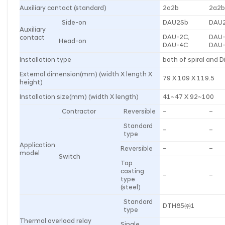
Auxiliary contact (standard)
2a2b
2a2
Side-on
DAU2Sb
DAU
Auxiliary
DAU-2C,
DAU-
contact
Head-on
DAU-4C
DAU
Installation type
both of spiral and Di
External dimension(mm) (width X length X
79 X 109 X 119.5
height)
Installation size(mm) (width X length)
41~47 X 92~100
Contractor
Reversible
–
–
Standard
–
–
type
Application
Reversible
–
–
model
Switch
Top
casting
–
–
type
(steel)
Standard
DTH85㈜1
type
Thermal overload relay
Single