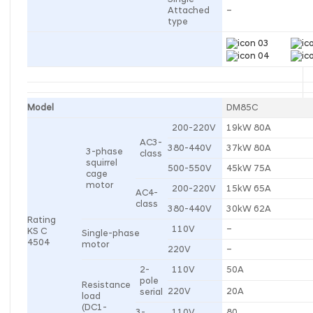
Attached
–
type
Model
DM85C
200-220V
19kW 80A
AC3-
380-440V
37kW 80A
3-phase
class
squirrel
500-550V
45kW 75A
cage
motor
200-220V
15kW 65A
AC4-
class
380-440V
30kW 62A
Rating
110V
–
KS C
Single-phase
4504
motor
220V
–
2-
110V
50A
pole
Resistance
220V
20A
serial
load
(DC1-
3-
110V
80