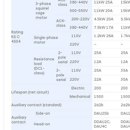
380-440V
11kW 25A
15k
3-phase
class
squirrel
500-550V
11kW 20A
15k
cage
motor
200-220V
4.5kW 20A
5.5k
AC4-
class
380-440V
7.5kW 17A
11k
Rating
110V
1.2kW 26A
1.7k
KS C
Single-phase
4504
motor
220V
–
–
2-
110V
25A
25A
pole
Resistance
220V
12A
12A
serial
load
(DC1-
3-
110V
25A
35A
class)
pole
220V
22A
30A
serial
Electric
200
200
Lifespan (net circuit)
Mechanical
1500
150
Auxiliary contact (standard)
2a2b
2a2
Side-on
DAU2Sb
DAU
Auxiliary
DDAU2C,
DDA
contact
Head-on
DAU4C
DAU