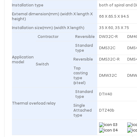
Installation type
both of spiral and Di
External dimension(mm) (width X length X
66 X 85.5 X 94.5
height)
Installation size(mm) (width X length)
35 X 60, 35 X 75
Contractor
Reversible
DW32C-R
DM4
Standard
DMS32C
DMS
type
Application
Reversible
DMS32C-R
DMS
model
Switch
Top
casting
DMW32C
DMW
type
(steel)
Standard
DTH40
type
Thermal overload relay
Single
Attached
DTZ40b
type