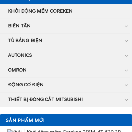
KHỞI ĐỘNG MỀM COREKEN
BIẾN TẦN
TỦ BẢNG ĐIỆN
AUTONICS
OMRON
ĐỘNG CƠ ĐIỆN
THIẾT BỊ ĐÓNG CẮT MITSUBISHI
SẢN PHẨM MỚI
Khởi động mềm Coreken TSSM-4T-630 3P