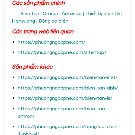
Các sản phẩm chính
Bien tan
|
Omron
|
Autonics
|
Thiết bị điện LS
|
Hanyuong
|
Động cơ điện
Các trang
web liên quan
https://phuongngocpne.com/
https://phuongngocpne.com/sitemap/
Sản phẩm khác
https://phuongngocpne.com/bien-tan-invt/
https://phuongngocpne.com/bien-tan-abb/
https://phuongngocpne.com/bien-tan-ls/
https://phuongngocpne.com/bien-tan-
omron/
https://phuongngocpne.com/dong-co-dien-
1-pha-yl/