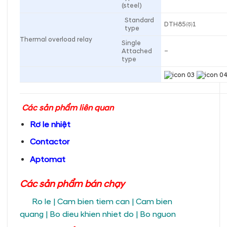
(steel)
Standard
DTH85㈜1
type
Thermal overload relay
Single
Attached
–
type
Các sản phẩm liên quan
Rơ le nhiệt
Contactor
Aptomat
Các sản phẩm bán chạy
Ro le
|
Cam bien tiem can
|
Cam bien
quang
|
Bo dieu khien nhiet do
|
Bo nguon