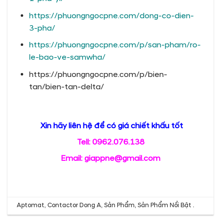
https://phuongngocpne.com/dong-co-dien-
3-pha/
https://phuongngocpne.com/p/san-pham/ro-
le-bao-ve-samwha/
https://phuongngocpne.com/p/bien-
tan/bien-tan-delta/
Xin hãy liên hệ để có giá chiết khấu tốt
Tell: 0962.076.138
Email: giappne@gmail.com
Aptomat, Contactor Dong A
,
Sản Phẩm
,
Sản Phẩm Nổi Bật
.