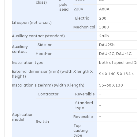
class)
pole
220V
A60A
serial
Electric
200
Lifespan (net circuit)
Mechanical
1000
Auxiliary contact (standard)
2a2b
Side-on
DAU2Sb
Auxiliary
contact
Head-on
DAU-2C, DAU-4C
Installation type
both of spiral and Di
External dimension(mm) (width X length X
94 X 140.5 X 134.4
height)
Installation size(mm) (width X length)
55~60 X 130
Contractor
Reversible
–
Standard
–
type
Application
Reversible
–
model
Switch
Top
casting
–
type