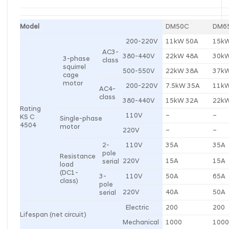
Model
DM50C
DM6
200-220V
11kW 50A
15k
AC3-
380-440V
22kW 48A
30k
3-phase
class
squirrel
500-550V
22kW 38A
37k
cage
motor
200-220V
7.5kW 35A
11k
AC4-
class
380-440V
15kW 32A
22k
Rating
110V
–
–
KS C
Single-phase
4504
motor
220V
–
–
2-
110V
35A
35A
pole
Resistance
220V
15A
15A
serial
load
(DC1-
3-
110V
50A
65A
class)
pole
220V
40A
50A
serial
Electric
200
200
Lifespan (net circuit)
Mechanical
1000
100