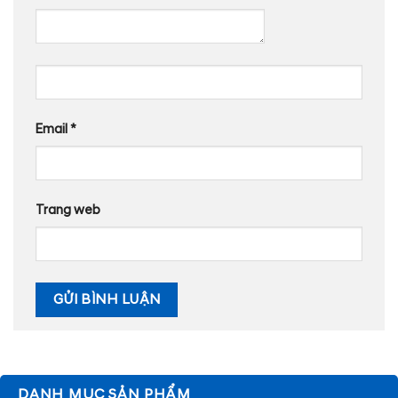
Email
*
Trang web
DANH MỤC SẢN PHẨM