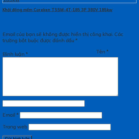
Khởi động mềm Coreken TSSM-4T-185 3P 380V 185kw
Email của bạn sẽ không được hiển thị công khai.
Các
trường bắt buộc được đánh dấu
*
Tên
*
Bình luận
*
Email
*
Trang web