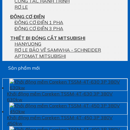
CÔNG TẮC HÀNH TRÌNH
RƠ LE
ĐỘNG CƠ ĐIỆN
ĐỘNG CƠ ĐIỆN 1 PHA
ĐỘNG CƠ ĐIỆN 3 PHA
THIẾT BỊ ĐÓNG CẮT MITSUBISHI
HANYUONG
RƠ LE BẢO VỆ SAMWHA - SCHNEIDER
APTOMAT MITSUBISHI
Sản phẩm mới
Khởi động mềm Coreken TSSM-4T-630 3P 380V
630kw
Khởi động mềm Coreken TSSM-4T-450 3P 380V
450kw