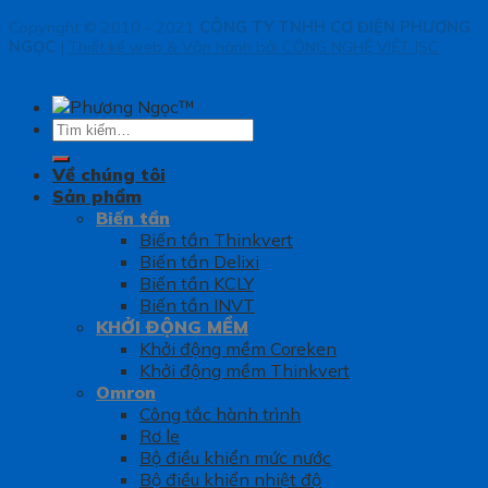
Copyright © 2010 - 2021
CÔNG TY TNHH CƠ ĐIỆN PHƯƠNG
NGỌC
|
Thiết kế web & Vận hành bởi CÔNG NGHỆ VIỆT JSC
Tìm
kiếm:
Về chúng tôi
Sản phẩm
Biến tần
Biến tần Thinkvert
Biến tần Delixi
Biến tần KCLY
Biến tần INVT
KHỞI ĐỘNG MỀM
Khởi động mềm Coreken
Khởi động mềm Thinkvert
Omron
Công tắc hành trình
Rơ le
Bộ điều khiển mức nước
Bộ điều khiển nhiệt độ