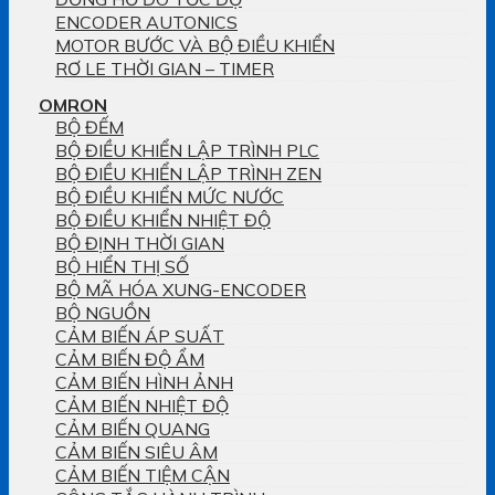
ENCODER AUTONICS
MOTOR BƯỚC VÀ BỘ ĐIỀU KHIỂN
RƠ LE THỜI GIAN – TIMER
OMRON
BỘ ĐẾM
BỘ ĐIỀU KHIỂN LẬP TRÌNH PLC
BỘ ĐIỀU KHIỂN LẬP TRÌNH ZEN
BỘ ĐIỀU KHIỂN MỨC NƯỚC
BỘ ĐIỀU KHIỂN NHIỆT ĐỘ
BỘ ĐỊNH THỜI GIAN
BỘ HIỂN THỊ SỐ
BỘ MÃ HÓA XUNG-ENCODER
BỘ NGUỒN
CẢM BIẾN ÁP SUẤT
CẢM BIẾN ĐỘ ẨM
CẢM BIẾN HÌNH ẢNH
CẢM BIẾN NHIỆT ĐỘ
CẢM BIẾN QUANG
CẢM BIẾN SIÊU ÂM
CẢM BIẾN TIỆM CẬN