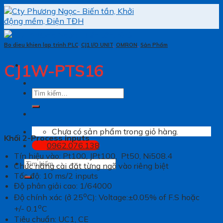
Skip
to
content
Bo dieu khien lap trinh PLC
,
CJ1 I/O UNIT
,
OMRON
,
Sản Phẩm
CJ1W-PTS16
Tìm
kiếm:
Chưa có sản phẩm trong giỏ hàng.
Khối 2-Process inputs
0962.076.138
Tín hiệu vào: Pt100, JPt100, Pt50, Ni508.4
Tìm
Chức năng cài đặt từng ngõ vào riêng biệt
kiếm:
Tốc độ: 10 ms/2 inputs
Độ phân giải cao: 1/64000
o
Độ chính xác (ở 25
C): Voltage:±0.05% of F.S hoặc
o
+/- 0.1
C
Tiêu chuẩn: UC1, CE