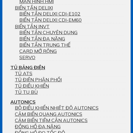
MÀN HÌNH HMI
BIẾN TẦN DELIXI
BIẾN TẦN DELIXI CDI-E102
BIẾN TẦN DELIXI CDI-EM60
BIẾN TẦN INVT
BIẾN TẦN CHUYÊN DỤNG
BIẾN TẦN ĐA NĂNG
BIẾN TẦN TRUNG THẾ
CARD MỞ RỘNG
SERVO
TỦ BẢNG ĐIỆN
TỦ ATS
TỦ ĐIỆN PHÂN PHỐI
TỦ ĐIỀU KHIỂN
TỦ TỤ BÙ
AUTONICS
BỘ ĐIỀU KHIỂN NHIỆT ĐỘ AUTONICS
CẢM BIẾN QUANG AUTONICS
CẢM BIẾN TIỆM CẬN AUTONICS
ĐỒNG HỒ ĐA NĂNG
ĐỒNG HỒ ĐO TỐC ĐỘ