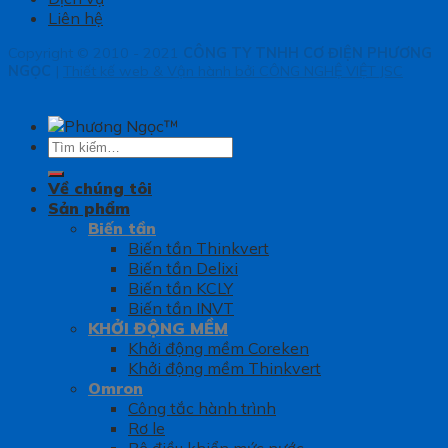
Liên hệ
Copyright © 2010 - 2021
CÔNG TY TNHH CƠ ĐIỆN PHƯƠNG
NGỌC
|
Thiết kế web & Vận hành bởi CÔNG NGHỆ VIỆT JSC
Tìm
kiếm:
Về chúng tôi
Sản phẩm
Biến tần
Biến tần Thinkvert
Biến tần Delixi
Biến tần KCLY
Biến tần INVT
KHỞI ĐỘNG MỀM
Khởi động mềm Coreken
Khởi động mềm Thinkvert
Omron
Công tắc hành trình
Rơ le
Bộ điều khiển mức nước