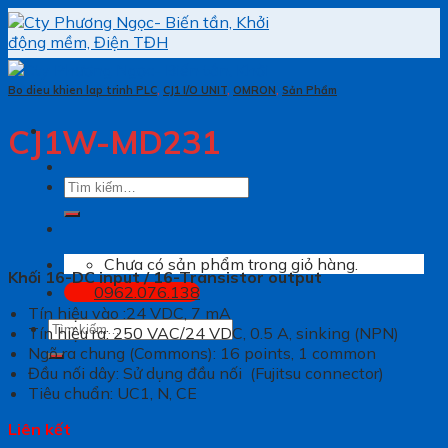
Skip
to
content
Bo dieu khien lap trinh PLC
,
CJ1 I/O UNIT
,
OMRON
,
Sản Phẩm
CJ1W-MD231
Tìm
kiếm:
Chưa có sản phẩm trong giỏ hàng.
Khối 16-DC input / 16-Transistor output
0962.076.138
Tín hiệu vào :24 VDC, 7 mA
Tìm
Tín hiệu ra: 250 VAC/24 VDC, 0.5 A, sinking (NPN)
kiếm:
Ngõ ra chung (Commons): 16 points, 1 common
Đầu nối dây: Sử dụng đầu nối (Fujitsu connector)
Tiêu chuẩn: UC1, N, CE
Liên kết