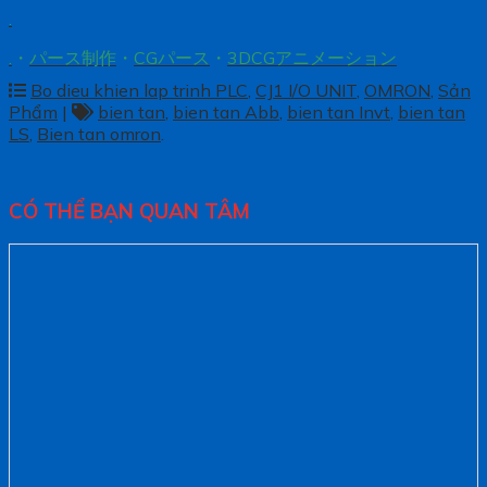
.
.
・
パース制作
・
CGパース
・
3DCGアニメーション
Bo dieu khien lap trinh PLC
,
CJ1 I/O UNIT
,
OMRON
,
Sản
Phẩm
|
bien tan
,
bien tan Abb
,
bien tan Invt
,
bien tan
LS
,
Bien tan omron
.
CÓ THỂ BẠN QUAN TÂM