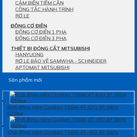
CẢM BIẾN TIỆM CẬN
CÔNG TẮC HÀNH TRÌNH
RƠ LE
ĐỘNG CƠ ĐIỆN
ĐỘNG CƠ ĐIỆN 1 PHA
ĐỘNG CƠ ĐIỆN 3 PHA
THIẾT BỊ ĐÓNG CẮT MITSUBISHI
HANYUONG
RƠ LE BẢO VỆ SAMWHA - SCHNEIDER
APTOMAT MITSUBISHI
Sản phẩm mới
Khởi động mềm Coreken TSSM-4T-630 3P 380V
630kw
Khởi động mềm Coreken TSSM-4T-450 3P 380V