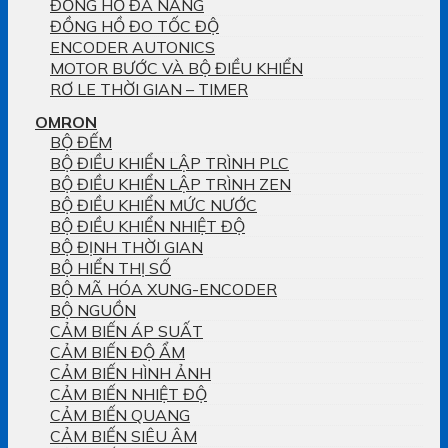
ĐỒNG HỒ ĐA NĂNG
ĐỒNG HỒ ĐO TỐC ĐỘ
ENCODER AUTONICS
MOTOR BƯỚC VÀ BỘ ĐIỀU KHIỂN
RƠ LE THỜI GIAN – TIMER
OMRON
BỘ ĐẾM
BỘ ĐIỀU KHIỂN LẬP TRÌNH PLC
BỘ ĐIỀU KHIỂN LẬP TRÌNH ZEN
BỘ ĐIỀU KHIỂN MỨC NƯỚC
BỘ ĐIỀU KHIỂN NHIỆT ĐỘ
BỘ ĐỊNH THỜI GIAN
BỘ HIỂN THỊ SỐ
BỘ MÃ HÓA XUNG-ENCODER
BỘ NGUỒN
CẢM BIẾN ÁP SUẤT
CẢM BIẾN ĐỘ ẨM
CẢM BIẾN HÌNH ẢNH
CẢM BIẾN NHIỆT ĐỘ
CẢM BIẾN QUANG
CẢM BIẾN SIÊU ÂM