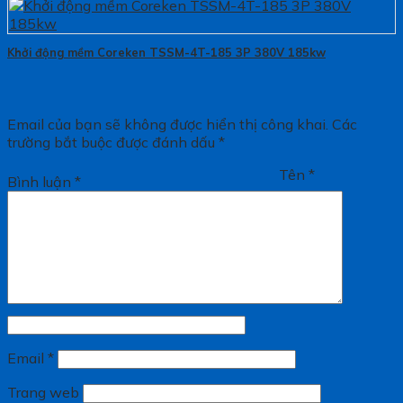
Khởi động mềm Coreken TSSM-4T-185 3P 380V 185kw
Email của bạn sẽ không được hiển thị công khai.
Các
trường bắt buộc được đánh dấu
*
Tên
*
Bình luận
*
Email
*
Trang web