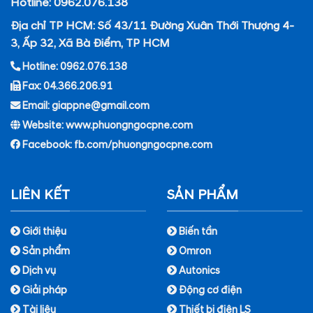
Hotline: 0962.076.138
Địa chỉ TP HCM: Số 43/11 Đường Xuân Thới Thượng 4-
3, Ấp 32, Xã Bà Điểm, TP HCM
Hotline: 0962.076.138
Fax: 04.366.206.91
Email: giappne@gmail.com
Website: www.phuongngocpne.com
Facebook:
fb.com/phuongngocpne.com
LIÊN KẾT
SẢN PHẨM
Giới thiệu
Biến tần
Sản phẩm
Omron
Dịch vụ
Autonics
Giải pháp
Động cơ điện
Tài liệu
Thiết bị điện LS