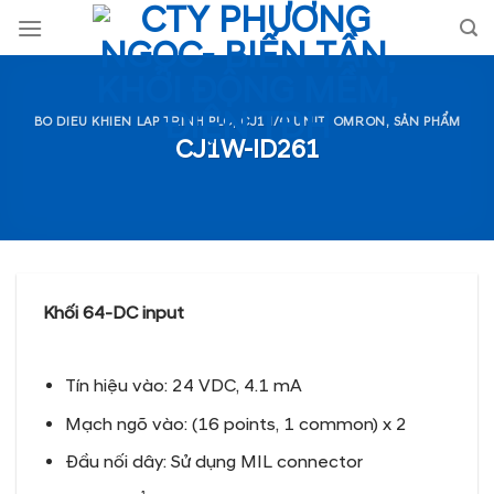
Skip
to
content
BO DIEU KHIEN LAP TRINH PLC
,
CJ1 I/O UNIT
,
OMRON
,
SẢN PHẨM
CJ1W-ID261
Khối 64-DC input
Tín hiệu vào: 24 VDC, 4.1 mA
Mạch ngõ vào: (16 points, 1 common) x 2
Đầu nối dây: Sử dụng MIL connector