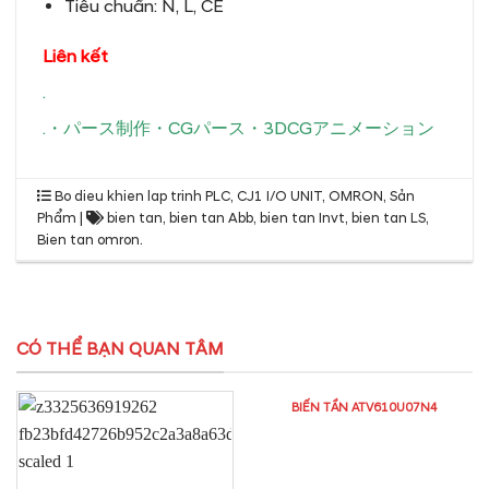
Tiêu chuẩn: N, L, CE
Liên kết
.
.
・
パース制作
・
CGパース
・
3DCGアニメーション
Bo dieu khien lap trinh PLC
,
CJ1 I/O UNIT
,
OMRON
,
Sản
Phẩm
|
bien tan
,
bien tan Abb
,
bien tan Invt
,
bien tan LS
,
Bien tan omron
.
CÓ THỂ BẠN QUAN TÂM
BIẾN TẦN ATV610U07N4