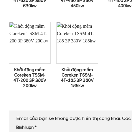
4T-630 3P 380V
4T-450 3P 380V
4T-400 3P 
630kw
450kw
400kw
Khởi động mềm
Khởi động mềm
Coreken TSSM-
Coreken TSSM-
4T-200 3P 380V
4T-185 3P 380V
200kw
185kw
Email của bạn sẽ không được hiển thị công khai.
Các 
Bình luận
*