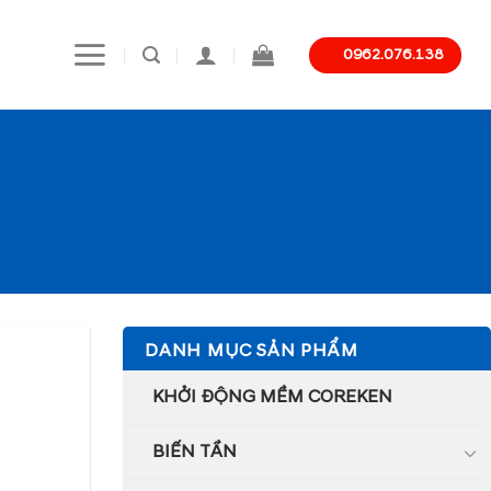
0962.076.138
DANH MỤC SẢN PHẨM
KHỞI ĐỘNG MỀM COREKEN
BIẾN TẦN