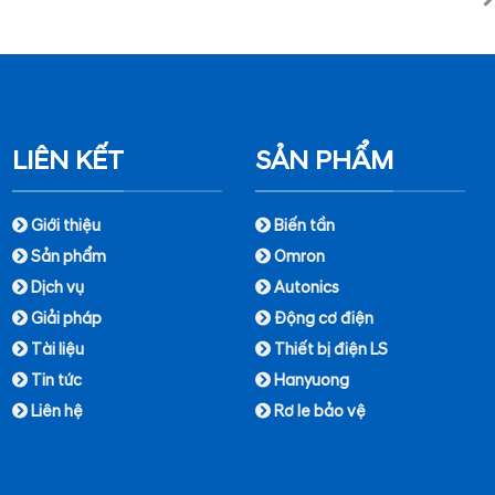
LIÊN KẾT
SẢN PHẨM
Giới thiệu
Biến tần
Sản phẩm
Omron
Dịch vụ
Autonics
Giải pháp
Động cơ điện
Tài liệu
Thiết bị điện LS
Tin tức
Hanyuong
Liên hệ
Rơ le bảo vệ