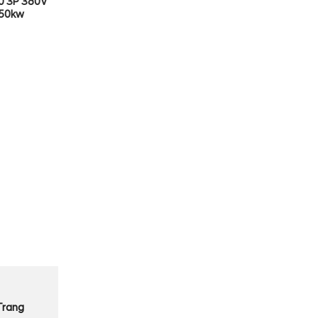
0 3P 380V
50kw
Trang