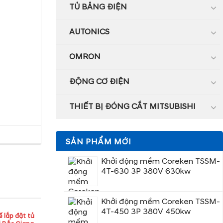
TỦ BẢNG ĐIỆN
AUTONICS
OMRON
ĐỘNG CƠ ĐIỆN
THIẾT BỊ ĐÓNG CẮT MITSUBISHI
SẢN PHẨM MỚI
Khởi động mềm Coreken TSSM-
4T-630 3P 380V 630kw
Khởi động mềm Coreken TSSM-
4T-450 3P 380V 450kw
ế lắp đặt tủ