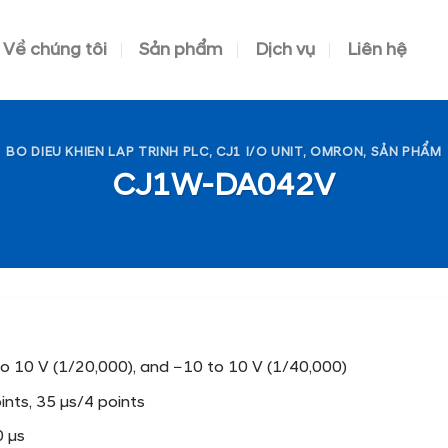
Về chúng tôi
Sản phẩm
Dịch vụ
Liên hệ
BO DIEU KHIEN LAP TRINH PLC
,
CJ1 I/O UNIT
,
OMRON
,
SẢN PHẨM
CJ1W-DA042V
0 to 10 V (1/20,000), and −10 to 10 V (1/40,000)
ints, 35 μs/4 points
0 μs