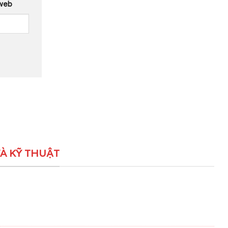
web
À KỸ THUẬT