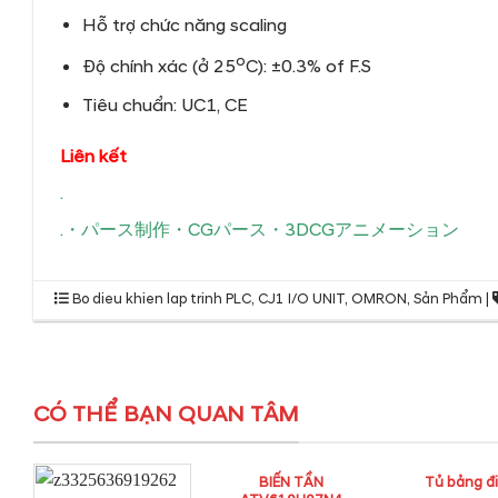
Hỗ trợ chức năng scaling
o
Độ chính xác (ở 25
C): ±0.3% of F.S
Tiêu chuẩn: UC1, CE
Liên kết
.
.
・
パース制作
・
CGパース
・
3DCGアニメーション
Bo dieu khien lap trinh PLC
,
CJ1 I/O UNIT
,
OMRON
,
Sản Phẩm
|
CÓ THỂ BẠN QUAN TÂM
BIẾN TẦN
Tủ bảng đ