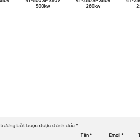
380V
4T-500 3P 380V
4T-280 3P 380V
4T-25
500kw
280kw
2
trường bắt buộc được đánh dấu
*
Tên
*
Email
*