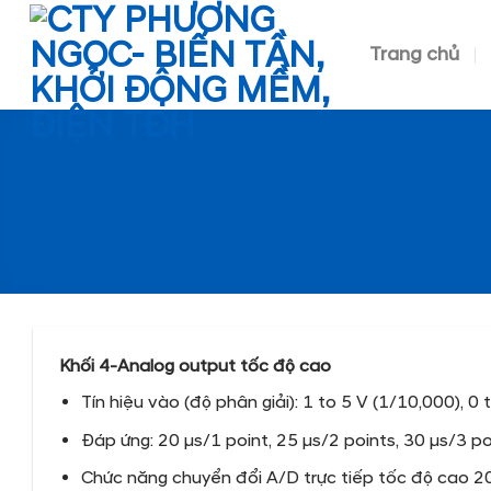
Skip
to
Trang chủ
content
Khối 4-Analog output tốc độ cao
Tín hiệu vào (độ phân giải): 1 to 5 V (1/10,000), 
Đáp ứng: 20 μs/1 point, 25 μs/2 points, 30 μs/3 po
Chức năng chuyển đổi A/D trực tiếp tốc độ cao 2