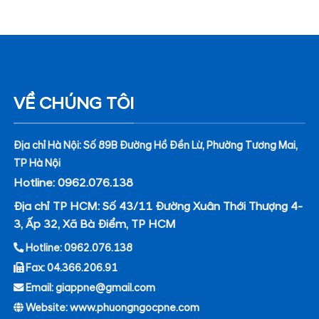
VỀ CHÚNG TÔI
Địa chỉ Hà Nội: Số 89B Đường Hồ Đền Lừ, Phường Tương Mai,
TP Hà Nội
Hotline: 0962.076.138
Địa chỉ TP HCM: Số 43/11 Đường Xuân Thới Thượng 4-
3, Ấp 32, Xã Bà Điểm, TP HCM
Hotline: 0962.076.138
Fax: 04.366.206.91
Email: giappne@gmail.com
Website: www.phuongngocpne.com