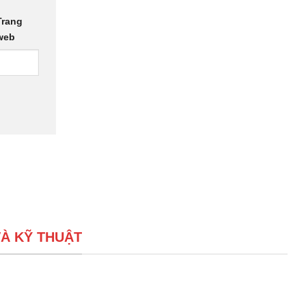
Trang
web
À KỸ THUẬT