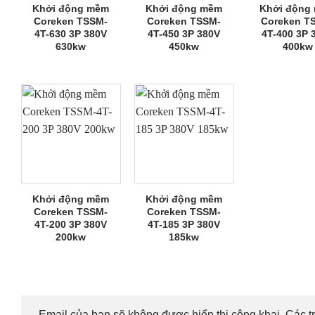
Khởi động mềm
Khởi động mềm
Khởi động
Coreken TSSM-
Coreken TSSM-
Coreken T
4T-630 3P 380V
4T-450 3P 380V
4T-400 3P 
630kw
450kw
400kw
Khởi động mềm
Khởi động mềm
Coreken TSSM-
Coreken TSSM-
4T-200 3P 380V
4T-185 3P 380V
200kw
185kw
Email của bạn sẽ không được hiển thị công khai.
Các t