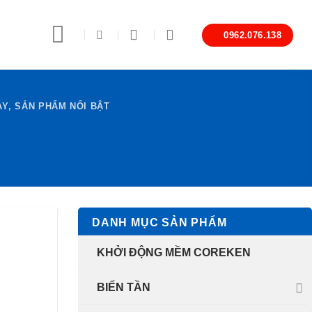
0962.076.138
ẠY
,
SẢN PHẨM NỔI BẬT
DANH MỤC SẢN PHẨM
KHỞI ĐỘNG MỀM COREKEN
BIẾN TẦN