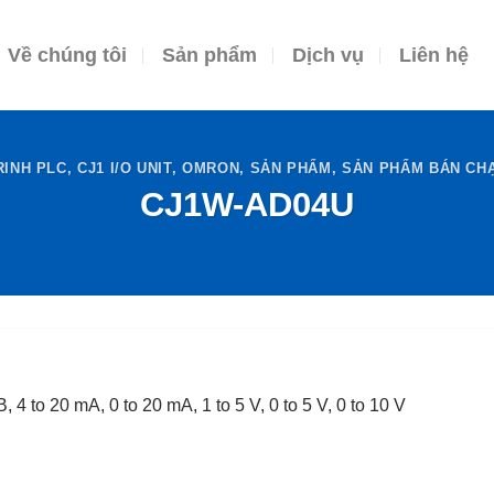
Về chúng tôi
Sản phẩm
Dịch vụ
Liên hệ
RINH PLC
,
CJ1 I/O UNIT
,
OMRON
,
SẢN PHẨM
,
SẢN PHẨM BÁN CH
CJ1W-AD04U
B, 4 to 20 mA, 0 to 20 mA, 1 to 5 V, 0 to 5 V, 0 to 10 V