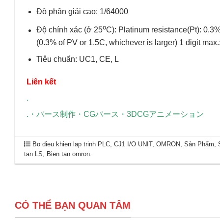
Độ phân giải cao: 1/64000
o
Độ chính xác (ở 25
C): Platinum resistance(Pt): 0.3%
(0.3% of PV or 1.5C, whichever is larger) 1 digit max.;
Tiêu chuẩn: UC1, CE, L
Liên kết
.
.
・
パース制作
・
CGパース
・
3DCGアニメーション
Bo dieu khien lap trinh PLC
,
CJ1 I/O UNIT
,
OMRON
,
Sản Phẩm
,
tan LS
,
Bien tan omron
.
CÓ THỂ BẠN QUAN TÂM