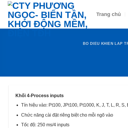
Skip
to
Trang chủ
content
BO DIEU KHIEN LAP T
Khối 4-Process inputs
Tín hiệu vào: Pt100, JPt100, Pt1000, K, J, T, L, R, S, 
Chức năng cài đặt riêng biệt cho mỗi ngõ vào
Tốc độ: 250 ms/4 inputs