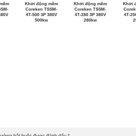
 mềm
Khởi động mềm
Khởi động mềm
Khởi 
SSM-
Coreken TSSM-
Coreken TSSM-
Corek
380V
4T-500 3P 380V
4T-280 3P 380V
4T-25
500kw
280kw
2
rường bắt buộc được đánh dấu
*