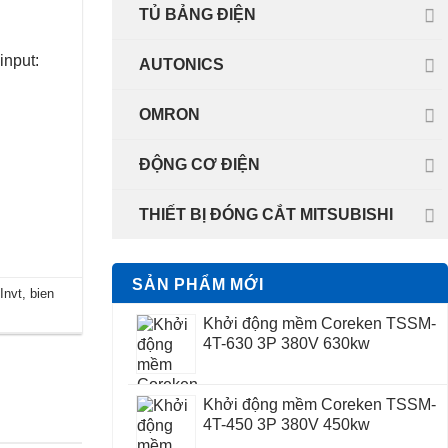
TỦ BẢNG ĐIỆN
input:
AUTONICS
OMRON
ĐỘNG CƠ ĐIỆN
THIẾT BỊ ĐÓNG CẮT MITSUBISHI
SẢN PHẨM MỚI
 Invt
,
bien
Khởi động mềm Coreken TSSM-
4T-630 3P 380V 630kw
Khởi động mềm Coreken TSSM-
4T-450 3P 380V 450kw