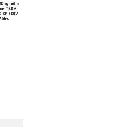
động mềm
en TSSM-
0 3P 380V
50kw