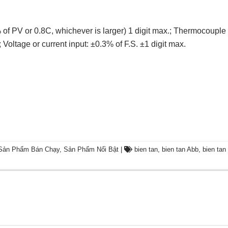
 of PV or 0.8C, whichever is larger) 1 digit max.; Thermocouple 
 Voltage or current input: ±0.3% of F.S. ±1 digit max.
Sản Phẩm Bán Chạy
,
Sản Phẩm Nổi Bật
|
bien tan
,
bien tan Abb
,
bien tan