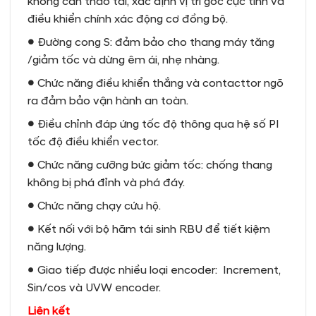
không cần tháo tải, xác định vị trí góc cực tính và
điều khiển chính xác động cơ đồng bộ.
●
Đường cong S: đảm bảo cho thang máy tăng
/giảm tốc và dừng êm ái, nhẹ nhàng.
●
Chức năng điều khiển thắng và contacttor ngõ
ra đảm bảo vận hành an toàn.
●
Điều chỉnh đáp ứng tốc độ thông qua hệ số PI
tốc độ điều khiển vector.
●
Chức năng cưỡng bức giảm tốc: chống thang
không bị phá đỉnh và phá đáy.
●
Chức năng chạy cứu hộ.
●
Kết nối với bộ hãm tái sinh RBU để tiết kiệm
năng lượng.
● Giao tiếp được nhiều loại encoder: Increment,
Sin/cos và UVW encoder.
Liên kết