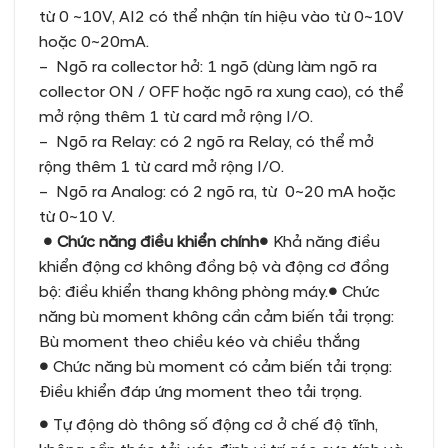
từ 0 ~10V, AI2 có thể nhận tín hiệu vào từ 0~10V
hoặc 0~20mA.
– Ngõ ra collector hở: 1 ngõ (dùng làm ngõ ra
collector ON / OFF hoặc ngõ ra xung cao), có thể
mở rộng thêm 1 từ card mở rộng I/O.
– Ngõ ra Relay: có 2 ngõ ra Relay, có thể mở
rộng thêm 1 từ card mở rộng I/O.
– Ngõ ra Analog: có 2 ngõ ra, từ 0~20 mA hoặc
từ 0~10 V.
● Chức năng điều khiển chính
●
Khả năng điều
khiển động cơ không đồng bộ và động cơ đồng
bộ: điều khiển thang không phòng máy.
●
Chức
năng bù moment không cần cảm biến tải trọng:
Bù moment theo chiều kéo và chiều thắng
●
Chức năng bù moment có cảm biến tải trọng:
Điều khiển đáp ứng moment theo tải trọng.
●
Tự động dò thông số động cơ ở chế độ tĩnh,