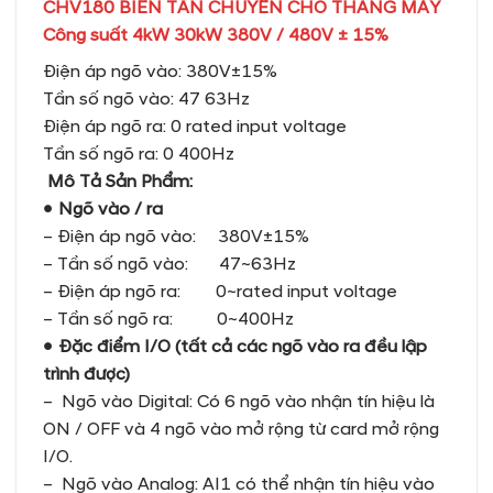
CHV180 BIẾN TẦN CHUYÊN CHO THANG MÁY
Công suất 4kW 30kW 380V / 480V ± 15%
Điện áp ngõ vào: 380V±15%
Tần số ngõ vào: 47 63Hz
Điện áp ngõ ra: 0 rated input voltage
Tần số ngõ ra: 0 400Hz
Mô Tả Sản Phẩm:
●
Ngõ vào / ra
– Điện áp ngõ vào: 380V±15%
– Tần số ngõ vào: 47~63Hz
– Điện áp ngõ ra: 0~rated input voltage
– Tần số ngõ ra: 0~400Hz
●
Đặc điểm I/O (tất cả các ngõ vào ra đều lập
trình được)
– Ngõ vào Digital: Có 6 ngõ vào nhận tín hiệu là
ON / OFF và 4 ngõ vào mở rộng từ card mở rộng
I/O.
– Ngõ vào Analog: AI1 có thể nhận tín hiệu vào