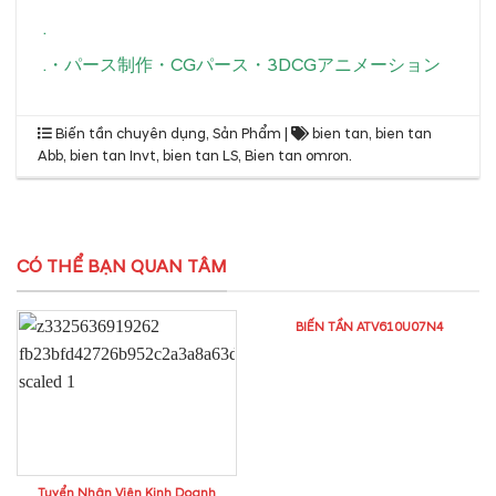
.
.
・
パース制作
・
CGパース
・
3DCGアニメーション
Biến tần chuyên dụng
,
Sản Phẩm
|
bien tan
,
bien tan
Abb
,
bien tan Invt
,
bien tan LS
,
Bien tan omron
.
CÓ THỂ BẠN QUAN TÂM
BIẾN TẦN ATV610U07N4
Tuyển Nhân Viên Kinh Doanh