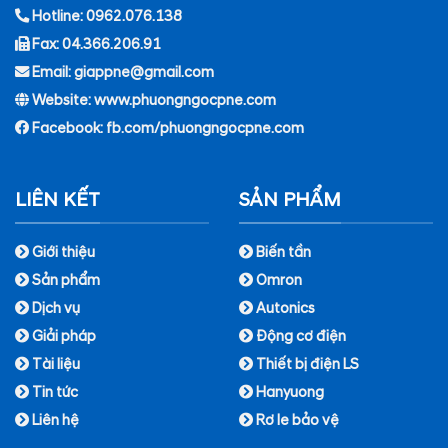
Hotline: 0962.076.138
Fax: 04.366.206.91
Email: giappne@gmail.com
Website: www.phuongngocpne.com
Facebook:
fb.com/phuongngocpne.com
LIÊN KẾT
SẢN PHẨM
Giới thiệu
Biến tần
Sản phẩm
Omron
Dịch vụ
Autonics
Giải pháp
Động cơ điện
Tài liệu
Thiết bị điện LS
Tin tức
Hanyuong
Liên hệ
Rơ le bảo vệ