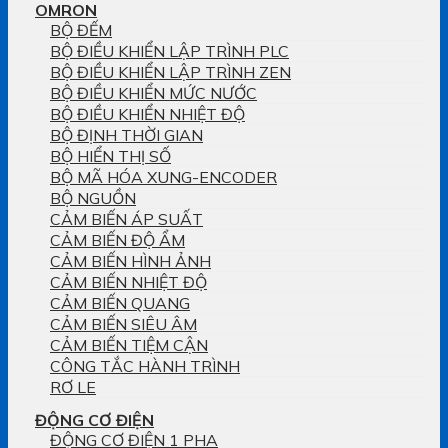
OMRON
BỘ ĐẾM
BỘ ĐIỀU KHIỂN LẬP TRÌNH PLC
BỘ ĐIỀU KHIỂN LẬP TRÌNH ZEN
BỘ ĐIỀU KHIỂN MỨC NƯỚC
BỘ ĐIỀU KHIỂN NHIỆT ĐỘ
BỘ ĐỊNH THỜI GIAN
BỘ HIỂN THỊ SỐ
BỘ MÃ HÓA XUNG-ENCODER
BỘ NGUỒN
CẢM BIẾN ÁP SUẤT
CẢM BIẾN ĐỘ ẨM
CẢM BIẾN HÌNH ẢNH
CẢM BIẾN NHIỆT ĐỘ
CẢM BIẾN QUANG
CẢM BIẾN SIÊU ÂM
CẢM BIẾN TIỆM CẬN
CÔNG TẮC HÀNH TRÌNH
RƠ LE
ĐỘNG CƠ ĐIỆN
ĐỘNG CƠ ĐIỆN 1 PHA