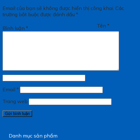
Email của bạn sẽ không được hiển thị công khai.
Các
trường bắt buộc được đánh dấu
*
Tên
*
Bình luận
*
Email
*
Trang web
Danh mục sản phẩm