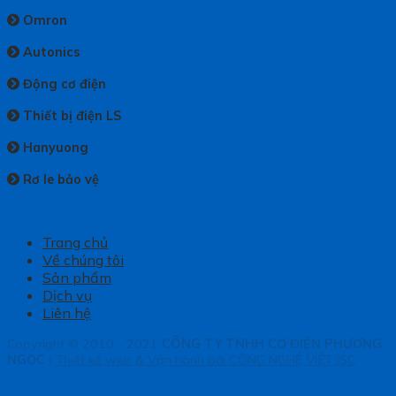
Omron
Autonics
Động cơ điện
Thiết bị điện LS
Hanyuong
Rơ le bảo vệ
Trang chủ
Về chúng tôi
Sản phẩm
Dịch vụ
Liên hệ
Copyright © 2010 - 2021
CÔNG TY TNHH CƠ ĐIỆN PHƯƠNG
NGỌC
|
Thiết kế web & Vận hành bởi CÔNG NGHỆ VIỆT JSC