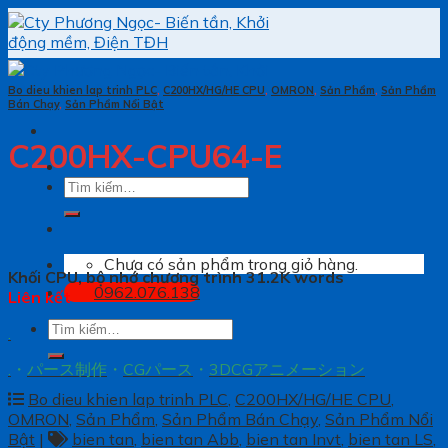
Skip
to
content
Bo dieu khien lap trinh PLC
,
C200HX/HG/HE CPU
,
OMRON
,
Sản Phẩm
,
Sản Phẩm
Bán Chạy
,
Sản Phẩm Nổi Bật
C200HX-CPU64-E
Tìm
kiếm:
Chưa có sản phẩm trong giỏ hàng.
Khối CPU, bộ nhớ chương trình 31.2K words
0962.076.138
Liên kết
Tìm
.
kiếm:
.
・
パース制作
・
CGパース
・
3DCGアニメーション
Bo dieu khien lap trinh PLC
,
C200HX/HG/HE CPU
,
OMRON
,
Sản Phẩm
,
Sản Phẩm Bán Chạy
,
Sản Phẩm Nổi
Bật
|
bien tan
,
bien tan Abb
,
bien tan Invt
,
bien tan LS
,