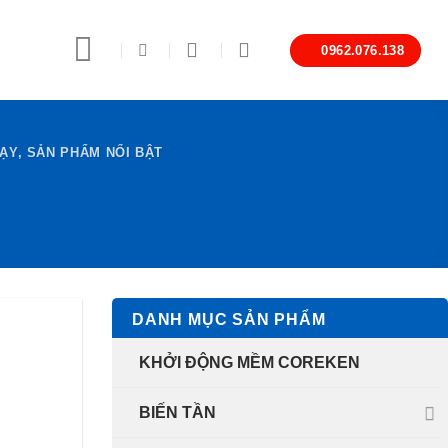
0962.076.138
ẠY
,
SẢN PHẨM NỔI BẬT
DANH MỤC SẢN PHẨM
KHỞI ĐỘNG MỀM COREKEN
BIẾN TẦN