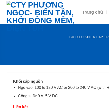
Skip
to
Trang chủ
content
BO DIEU KHIEN LAP TR
Khối cấp nguồn
Ngõ vào: 100 to 120 V AC or 200 to 240 V AC (with 
Công suất: 9 A, 5 V DC
Liên kết