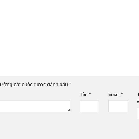
rường bắt buộc được đánh dấu
*
Tên
*
Email
*