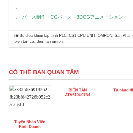
.
.
・
パース制作
・
CGパース
・
3DCGアニメーション
Bo dieu khien lap trinh PLC
,
CS1 CPU UNIT
,
OMRON
,
Sản Phẩm
bien tan LS
,
Bien tan omron
.
CÓ THỂ BẠN QUAN TÂM
BIẾN TẦN
Tủ bảng đ
ATV610U07N4
Tuyển Nhân Viên
Kinh Doanh