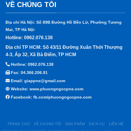
VỀ CHÚNG TÔI
Địa chỉ Hà Nội: Số 89B Đường Hồ Đền Lừ, Phường Tương
Mai, TP Hà Nội
Hotline: 0962.076.138
Địa chỉ TP HCM: Số 43/11 Đường Xuân Thới Thượng
4-3, Ấp 32, Xã Bà Điểm, TP HCM
Hotline: 0962.076.138
Fax: 04.366.206.91
Email: giappne@gmail.com
Website: www.phuongngocpne.com
Facebook:
fb.com/phuongngocpne.com
TRANG CHỦ
VỀ CHÚNG TÔI
SẢN PHẨM
DỊCH VỤ
LIÊN HỆ