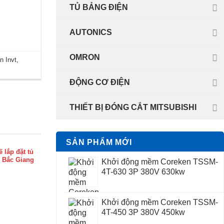
TỦ BẢNG ĐIỆN
AUTONICS
OMRON
n Invt
,
ĐỘNG CƠ ĐIỆN
THIẾT BỊ ĐÓNG CẮT MITSUBISHI
SẢN PHẨM MỚI
ế lắp đặt tủ
i Bắc Giang
Khởi động mềm Coreken TSSM-
4T-630 3P 380V 630kw
Khởi động mềm Coreken TSSM-
4T-450 3P 380V 450kw