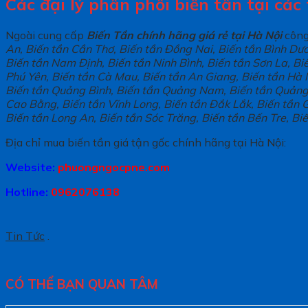
Các đại lý phân phối biến tần tại các
Ngoài cung cấp
Biến Tần chính hãng giá rẻ tại Hà Nội
công 
An, Biến tần Cần Thơ, Biến tần Đồng Nai, Biến tần Bình Dươ
Biến tần Nam Định, Biến tần Ninh Bình, Biến tần Sơn La, Bi
Phú Yên, Biến tần Cà Mau, Biến tần An Giang, Biến tần Hà N
Biến tần Quảng Bình, Biến tần Quảng Nam, Biến tần Quảng N
Cao Bằng, Biến tần Vĩnh Long, Biến tần Đắk Lắk, Biến tần G
Biến tần Long An, Biến tần Sóc Trăng, Biến tần Bến Tre, B
Địa chỉ mua biến tần giá tận gốc chính hãng tại Hà Nội:
Website:
phuongngocpne.com
Hotline:
0962076138
Tin Tức
.
CÓ THỂ BẠN QUAN TÂM