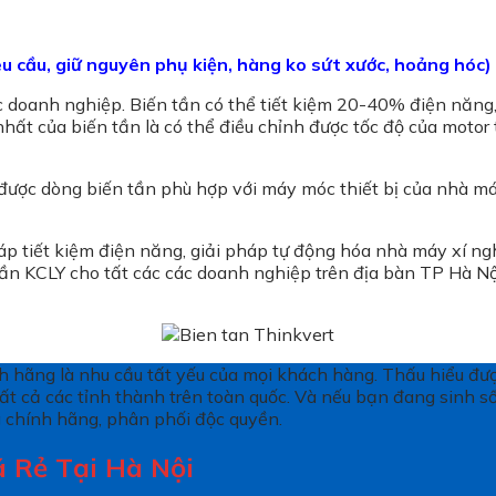
 cầu, giữ nguyên phụ kiện, hàng ko sứt xước, hoảng hóc)
 các doanh nghiệp. Biến tần có thể tiết kiệm 20-40% điện năng
hất của biến tần là có thể điều chỉnh được tốc độ của motor
ìm được dòng biến tần phù hợp với máy móc thiết bị của nhà 
p tiết kiệm điện năng, giải pháp tự động hóa nhà máy xí ngh
tần KCLY cho tất các các doanh nghiệp trên địa bàn TP Hà Nộ
hính hãng là nhu cầu tất yếu của mọi khách hàng. Thấu hiểu 
ất cả các tỉnh thành trên toàn quốc. Và nếu bạn đang sinh s
g chính hãng, phân phối độc quyền.
 Rẻ Tại Hà Nội