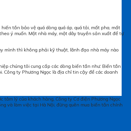
, hiến tần bảo vệ quá dòng quá áp, quá tải, mất pha, mất
 theo ý muốn. Một nhà máy, một dây truyền sản xuất để tự
máy mình thì không phải kỹ thuật, lãnh đạo nhà máy nào
iệp chúng tôi cung cấp các dòng biến tần như: Biến tần
i. Công ty Phương Ngọc là địa chỉ tin cậy để các doanh
được tâm lý của khách hàng, Công ty Cơ điện Phương Ngọc
ống và làm việc tại Hà Nội, đừng quên mua biến tần chính