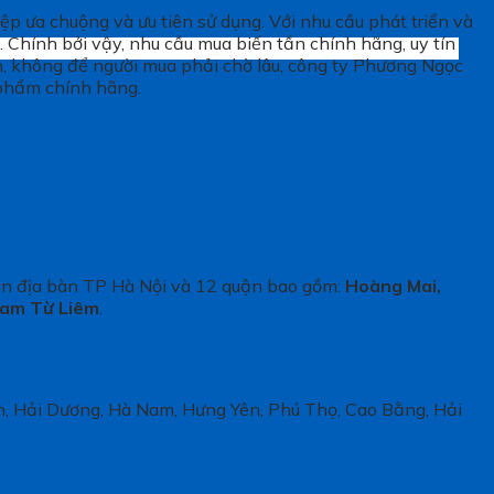
ệp ưa chuộng và ưu tiên sử dụng. Với nhu cầu phát triển và
. Chính bởi vậy, nhu cầu mua biến tần chính hãng, uy tín
iên, không để người mua phải chờ lâu, công ty Phương Ngọc
 phẩm chính hãng.
oàn địa bàn TP Hà Nội và
12 quận bao gồm:
Hoàng Mai,
Nam Từ Liêm
.
nh, Hải Dương, Hà Nam, Hưng Yên, Phú Thọ, Cao Bằng, Hải