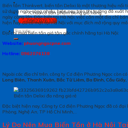
Biến tần Thinkvert, biến tần Delixi là một thương hiệu nổi 
sử dụng ngày càng nhiều, hiện nay trên thị trường đã xuất h
Chưa có sản phẩm trong giỏ hàng.
ngày càng lớn. Đặc biệt tại Hà Nội, việc cần một địa chỉ bá
0962.076.138
hiện nay đã có mặt tại Hà Nội với mục đích mở rộng quy mô
Tìm
Địa chỉ mua biến tần giá tận gốc chính hãng tại Hà Nội:
kiếm:
Website:
phuongngocpne.com
Hotline:
0962076138
Ngoài các địa chỉ trên, công ty Cơ điện Phương Ngọc còn có
Long Biên, Thanh Xuân, Bắc Từ Liêm, Ba Đình, Cầu Giấy
Biến tần Delixi đa năng giá rẻ
Đặc biệt hiện nay, Công ty Cơ điện Phương Ngọc đã có đại 
Phòng, Nghệ An, TP Hồ Chí Minh,…
Lý Do Nên Mua Biến Tần ở Hà Nội Tạ