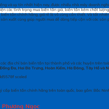
tiếng và uy tín nhất hiện nay, được nhiều nhà máy doanh nghi
iện các tình trạng mua biến tần giả, biến tần kém chất lượng
n biến tần chính hãng, giá rẻ là vô cùng cần thiết. Và tất nh
 sản xuất cùng giúp người mua dễ dàng tiếp cận với các sản
 các địa chỉ bán biến tần tại thành phố và các huyện trên t
, Đống Đa, Hai Bà Trưng, Hoàn Kiếm, Hà Đông, Tây Hồ và 
lý cấp biến tần chính hãng trên toàn quốc, bao gồm: Bắc Ni
i Phương Ngọc