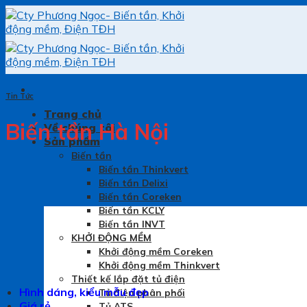
Skip
to
content
Tin Tức
Trang chủ
Biến tần Hà Nội
Về chúng tôi
Sản phẩm
Biến tần
Biến tần Thinkvert
Biến tần Delixi
Biến tần Coreken
Biến tần KCLY
Biến tần INVT
KHỞI ĐỘNG MỀM
Khởi động mềm Coreken
Khởi động mềm Thinkvert
Thiết kế lắp đặt tủ điện
Hình dáng, kiểu mẫu đẹp
Tủ điện phân phối
Giá rẻ
Tủ ATS