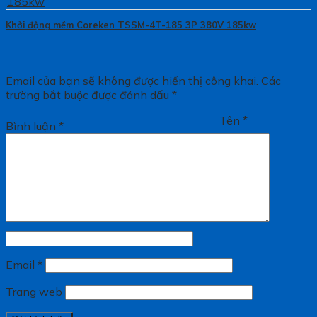
Khởi động mềm Coreken TSSM-4T-185 3P 380V 185kw
Email của bạn sẽ không được hiển thị công khai.
Các
trường bắt buộc được đánh dấu
*
Tên
*
Bình luận
*
Email
*
Trang web