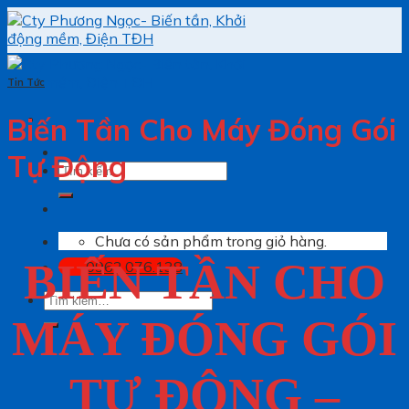
Skip
to
content
Tin Tức
Biến Tần Cho Máy Đóng Gói
Tự Động
Tìm
kiếm:
Chưa có sản phẩm trong giỏ hàng.
BIẾN TẦN CHO
0962.076.138
Tìm
kiếm:
MÁY ĐÓNG GÓI
TỰ ĐỘNG –