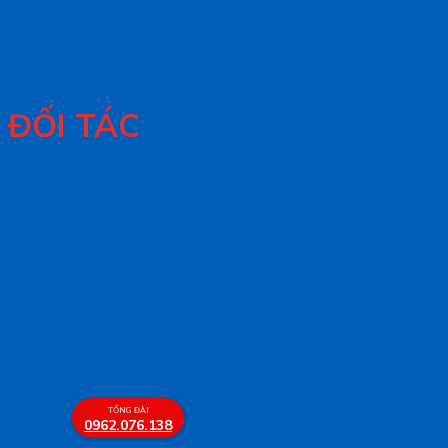
ĐỐI TÁC
TỔNG ĐÀI
0962.076.138