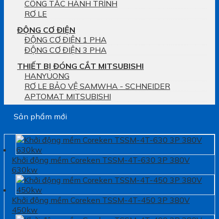
CÔNG TẮC HÀNH TRÌNH
RƠ LE
ĐỘNG CƠ ĐIỆN
ĐỘNG CƠ ĐIỆN 1 PHA
ĐỘNG CƠ ĐIỆN 3 PHA
THIẾT BỊ ĐÓNG CẮT MITSUBISHI
HANYUONG
RƠ LE BẢO VỆ SAMWHA - SCHNEIDER
APTOMAT MITSUBISHI
Sản phẩm mới
Khởi động mềm Coreken TSSM-4T-630 3P 380V
630kw
Khởi động mềm Coreken TSSM-4T-450 3P 380V
450kw