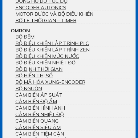
ĐỒNG HỒ ĐO TỐC ĐỘ
ENCODER AUTONICS
MOTOR BƯỚC VÀ BỘ ĐIỀU KHIỂN
RƠ LE THỜI GIAN – TIMER
OMRON
BỘ ĐẾM
BỘ ĐIỀU KHIỂN LẬP TRÌNH PLC
BỘ ĐIỀU KHIỂN LẬP TRÌNH ZEN
BỘ ĐIỀU KHIỂN MỨC NƯỚC
BỘ ĐIỀU KHIỂN NHIỆT ĐỘ
BỘ ĐỊNH THỜI GIAN
BỘ HIỂN THỊ SỐ
BỘ MÃ HÓA XUNG-ENCODER
BỘ NGUỒN
CẢM BIẾN ÁP SUẤT
CẢM BIẾN ĐỘ ẨM
CẢM BIẾN HÌNH ẢNH
CẢM BIẾN NHIỆT ĐỘ
CẢM BIẾN QUANG
CẢM BIẾN SIÊU ÂM
CẢM BIẾN TIỆM CẬN