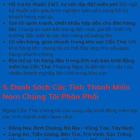
Hỗ trợ kỹ thuật 24/7, tư vấn lắp đặt miễn phí
: Đội ngũ
kỹ thuật viên giàu kinh nghiệm luôn sẵn sàng hỗ trợ
khách hàng mọi lúc.
Giá cả cạnh tranh, chiết khấu hấp dẫn cho đơn hàng
lớn
: Chúng tôi cam kết mang đến mức giá tốt nhất thị
trường, đặc biệt là các đơn hàng số lượng lớn.
Có sẵn hàng, giao nhanh trong khu vực Cần Thơ
: Với
kho hàng lớn, chúng tôi có thể đáp ứng nhu cầu giao
hàng nhanh chóng.
Địa chỉ uy tín hàng đầu trong lĩnh vực bán khởi động
mềm tại Cần Thơ
: Phương Ngọc là đối tác tin cậy của
nhiều doanh nghiệp lớn nhỏ trong khu vực.
5. Danh Sách Các Tỉnh Thành Miền
Nam Chúng Tôi Phân Phối
Ngoài Cần Thơ, chúng tôi còn cung cấp khởi động mềm tại
các tỉnh thành miền Nam như:
Đồng Nai, Bình Dương, Bà Rịa – Vũng Tàu, Tây Ninh
.
Long An, Tiền Giang, Bến Tre, Trà Vinh, Sóc Trăng
.