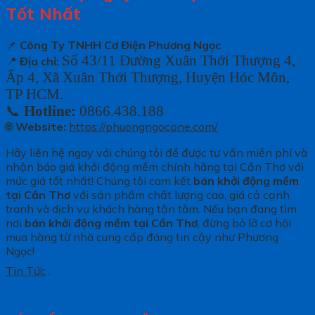
Tốt Nhất
📌
Công Ty TNHH Cơ Điện Phương Ngọc
Số 43/11 Đường Xuân Thới Thượng 4,
📍
Địa chỉ:
Ấp 4, Xã Xuân Thới Thượng, Huyện Hóc Môn,
TP HCM.
📞
Hotline:
0866.438.188
🌐
Website:
https://phuongngocpne.com/
Hãy liên hệ ngay với chúng tôi để được tư vấn miễn phí và
nhận báo giá khởi động mềm chính hãng tại Cần Thơ với
mức giá tốt nhất! Chúng tôi cam kết
bán khởi động mềm
tại Cần Thơ
với sản phẩm chất lượng cao, giá cả cạnh
tranh và dịch vụ khách hàng tận tâm. Nếu bạn đang tìm
nơi
bán khởi động mềm tại Cần Thơ
, đừng bỏ lỡ cơ hội
mua hàng từ nhà cung cấp đáng tin cậy như Phương
Ngọc!
Tin Tức
.