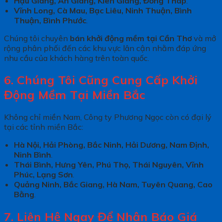
Hậu Giang, An Giang, Kiên Giang, Đồng Tháp
.
Vĩnh Long, Cà Mau, Bạc Liêu, Ninh Thuận, Bình
Thuận, Bình Phước
.
Chúng tôi chuyên
bán khởi động mềm tại Cần Thơ
và mở
rộng phân phối đến các khu vực lân cận nhằm đáp ứng
nhu cầu của khách hàng trên toàn quốc.
6. Chúng Tôi Cũng Cung Cấp Khởi
Động Mềm Tại Miền Bắc
Không chỉ miền Nam, Công ty Phương Ngọc còn có đại lý
tại các tỉnh miền Bắc:
Hà Nội, Hải Phòng, Bắc Ninh, Hải Dương, Nam Định,
Ninh Bình
.
Thái Bình, Hưng Yên, Phú Thọ, Thái Nguyên, Vĩnh
Phúc, Lạng Sơn
.
Quảng Ninh, Bắc Giang, Hà Nam, Tuyên Quang, Cao
Bằng
.
7. Liên Hệ Ngay Để Nhận Báo Giá