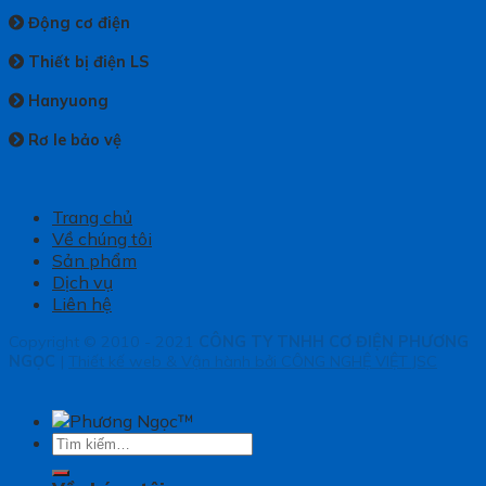
Động cơ điện
Thiết bị điện LS
Hanyuong
Rơ le bảo vệ
Trang chủ
Về chúng tôi
Sản phẩm
Dịch vụ
Liên hệ
Copyright © 2010 - 2021
CÔNG TY TNHH CƠ ĐIỆN PHƯƠNG
NGỌC
|
Thiết kế web & Vận hành bởi CÔNG NGHỆ VIỆT JSC
Tìm
kiếm: