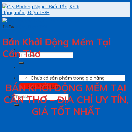
Skip
to
content
Tin Tức
Bán Khởi Động Mềm Tại
Cần Thơ
Tìm
kiếm:
Chưa có sản phẩm trong giỏ hàng.
BÁN KHỞI ĐỘNG MỀM TẠI
0962.076.138
Tìm
CẦN THƠ – ĐỊA CHỈ UY TÍN,
kiếm:
GIÁ TỐT NHẤT