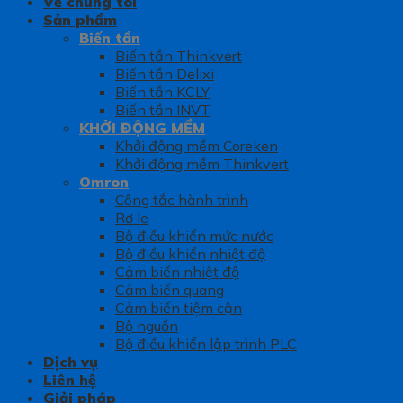
Về chúng tôi
Sản phẩm
Biến tần
Biến tần Thinkvert
Biến tần Delixi
Biến tần KCLY
Biến tần INVT
KHỞI ĐỘNG MỀM
Khởi động mềm Coreken
Khởi động mềm Thinkvert
Omron
Công tắc hành trình
Rơ le
Bộ điều khiển mức nước
Bộ điều khiển nhiệt độ
Cảm biến nhiệt độ
Cảm biến quang
Cảm biến tiệm cận
Bộ nguồn
Bộ điều khiển lập trình PLC
Dịch vụ
Liên hệ
Giải pháp