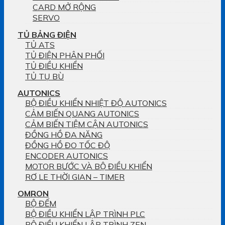
CARD MỞ RỘNG
SERVO
TỦ BẢNG ĐIỆN
TỦ ATS
TỦ ĐIỆN PHÂN PHỐI
TỦ ĐIỀU KHIỂN
TỦ TỤ BÙ
AUTONICS
BỘ ĐIỀU KHIỂN NHIỆT ĐỘ AUTONICS
CẢM BIẾN QUANG AUTONICS
CẢM BIẾN TIỆM CẬN AUTONICS
ĐỒNG HỒ ĐA NĂNG
ĐỒNG HỒ ĐO TỐC ĐỘ
ENCODER AUTONICS
MOTOR BƯỚC VÀ BỘ ĐIỀU KHIỂN
RƠ LE THỜI GIAN – TIMER
OMRON
BỘ ĐẾM
BỘ ĐIỀU KHIỂN LẬP TRÌNH PLC
BỘ ĐIỀU KHIỂN LẬP TRÌNH ZEN