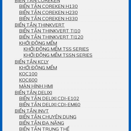
BIẾN TẦN COREKEN
BIẾN TẦN COREKEN H130
BIẾN TẦN COREKEN H230
BIẾN TẦN COREKEN H330
BIẾN TẦN THINKVERT
BIẾN TẦN THINKVERT TI10
BIẾN TẦN THINKVERT TI120
KHỞI ĐỘNG MỀM
KHỞI ĐỘNG MỀM TSS SERIES
KHỞI ĐỘNG MỀM TSSN SERIES
BIẾN TẦN KCLY
KHỞI ĐỘNG MỀM
KOC100
KOC600
MÀN HÌNH HMI
BIẾN TẦN DELIXI
BIẾN TẦN DELIXI CDI-E102
BIẾN TẦN DELIXI CDI-EM60
BIẾN TẦN INVT
BIẾN TẦN CHUYÊN DỤNG
BIẾN TẦN ĐA NĂNG
BIẾN TẦN TRUNG THẾ