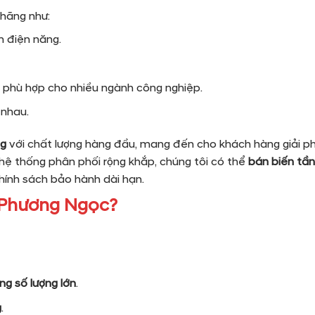
 hãng như:
m điện năng.
 phù hợp cho nhiều ngành công nghiệp.
 nhau.
ng
với chất lượng hàng đầu, mang đến cho khách hàng giải ph
 hệ thống phân phối rộng khắp, chúng tôi có thể
bán biến tần
hính sách bảo hành dài hạn.
i Phương Ngọc?
ng số lượng lớn
.
g
.