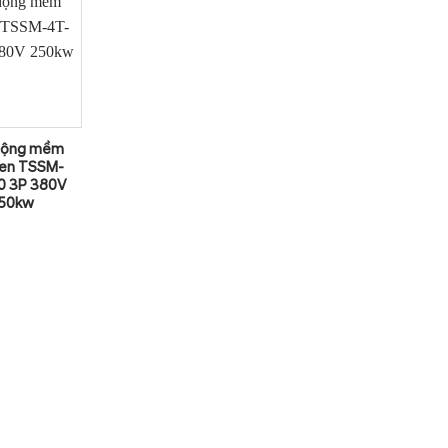
động mềm
en TSSM-
0 3P 380V
50kw