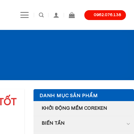
0962.076.138
DANH MỤC SẢN PHẨM
 TỐT
KHỞI ĐỘNG MỀM COREKEN
BIẾN TẦN