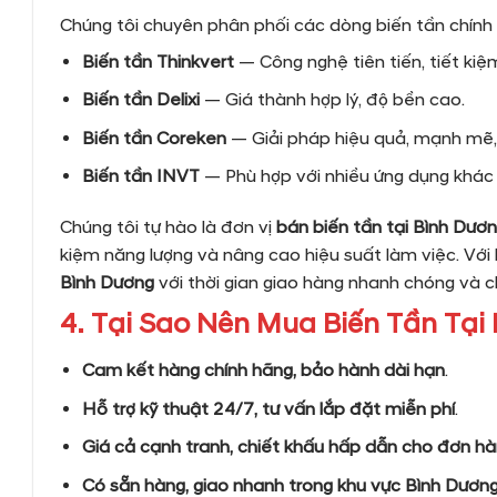
Chúng tôi chuyên phân phối các dòng biến tần chính
Biến tần Thinkvert
— Công nghệ tiên tiến, tiết kiệ
Biến tần Delixi
— Giá thành hợp lý, độ bền cao.
Biến tần Coreken
— Giải pháp hiệu quả, mạnh mẽ,
Biến tần INVT
— Phù hợp với nhiều ứng dụng khác
Chúng tôi tự hào là đơn vị
bán biến tần tại Bình Dươ
kiệm năng lượng và nâng cao hiệu suất làm việc. Với
Bình Dương
với thời gian giao hàng nhanh chóng và c
4. Tại Sao Nên Mua Biến Tần Tạ
Cam kết hàng chính hãng, bảo hành dài hạn
.
Hỗ trợ kỹ thuật 24/7, tư vấn lắp đặt miễn phí
.
Giá cả cạnh tranh, chiết khấu hấp dẫn cho đơn hà
Có sẵn hàng, giao nhanh trong khu vực Bình Dươn