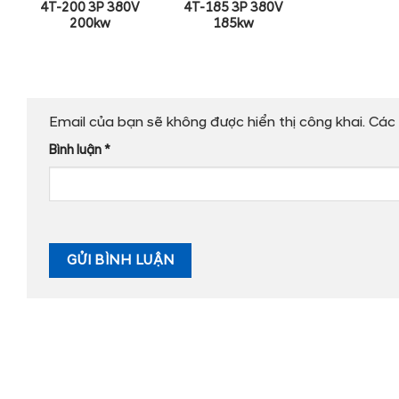
4T-200 3P 380V
4T-185 3P 380V
200kw
185kw
Email của bạn sẽ không được hiển thị công khai.
Các 
Bình luận
*