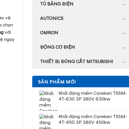
TỦ BẢNG ĐIỆN
ảo vệ
AUTONICS
a chọn
ng
với
OMRON
 hệ ngay
ĐỘNG CƠ ĐIỆN
THIẾT BỊ ĐÓNG CẮT MITSUBISHI
SẢN PHẨM MỚI
Khởi động mềm Coreken TSSM-
4T-630 3P 380V 630kw
Khởi động mềm Coreken TSSM-
4T-450 3P 380V 450kw