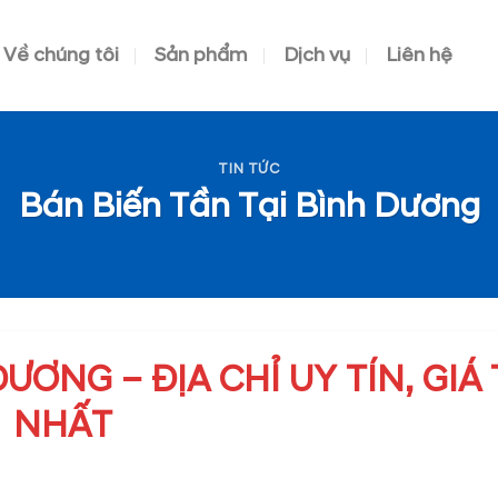
Về chúng tôi
Sản phẩm
Dịch vụ
Liên hệ
TIN TỨC
Bán Biến Tần Tại Bình Dương
ƯƠNG – ĐỊA CHỈ UY TÍN, GIÁ
NHẤT