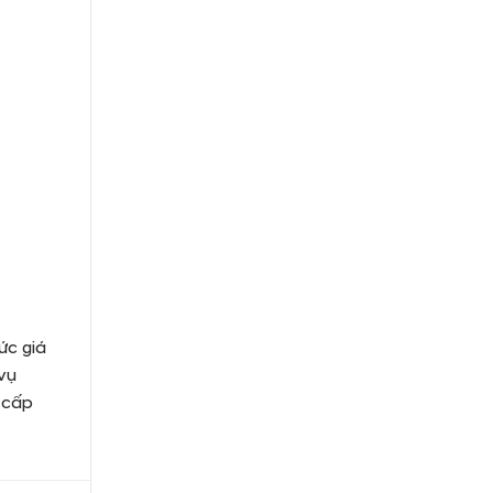
ức giá
vụ
 cấp