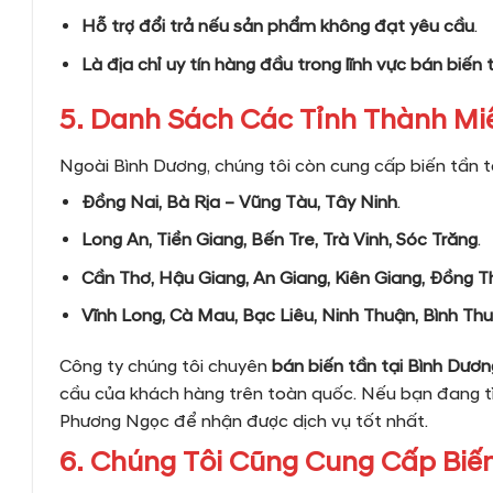
Hỗ trợ đổi trả nếu sản phẩm không đạt yêu cầu
.
Là địa chỉ uy tín hàng đầu trong lĩnh vực bán biến
5. Danh Sách Các Tỉnh Thành Mi
Ngoài Bình Dương, chúng tôi còn cung cấp biến tần 
Đồng Nai, Bà Rịa – Vũng Tàu, Tây Ninh
.
Long An, Tiền Giang, Bến Tre, Trà Vinh, Sóc Trăng
.
Cần Thơ, Hậu Giang, An Giang, Kiên Giang, Đồng 
Vĩnh Long, Cà Mau, Bạc Liêu, Ninh Thuận, Bình Th
Công ty chúng tôi chuyên
bán biến tần tại Bình Dươn
cầu của khách hàng trên toàn quốc. Nếu bạn đang t
Phương Ngọc để nhận được dịch vụ tốt nhất.
6. Chúng Tôi Cũng Cung Cấp Biến