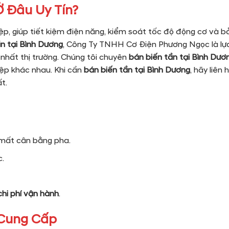
Ở Đâu Uy Tín?
iệp, giúp tiết kiệm điện năng, kiểm soát tốc độ động cơ và b
n tại Bình Dương
, Công Ty TNHH Cơ Điện Phương Ngọc là lự
nhất thị trường. Chúng tôi chuyên
bán biến tần tại Bình Dươ
ệp khác nhau. Khi cần
bán biến tần tại Bình Dương
, hãy liên
t.
 mất cân bằng pha.
c.
chi phí vận hành
.
 Cung Cấp