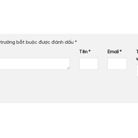
trường bắt buộc được đánh dấu
*
Tên
*
Email
*