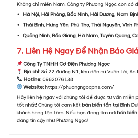
Không chỉ miền Nam, Công ty Phương Ngọc còn có đại
Hà Nội, Hải Phòng, Bắc Ninh, Hải Dương, Nam Định
Thái Bình, Hưng Yên, Phú Thọ, Thái Nguyên, Vĩnh P
Quảng Ninh, Bắc Giang, Hà Nam, Tuyên Quang, C
7. Liên Hệ Ngay Để Nhận Báo Giá
Công Ty TNHH Cơ Điện Phương Ngọc
Địa chỉ:
Số 22 đường N1, khu dân cư Vườn Lài, An 
Hotline:
0962076138
Website:
https://phuongngocpne.com/
Hãy liên hệ ngay với chúng tôi để được tư vấn miễn p
tốt nhất! Chúng tôi cam kết
bán biến tần tại Bình D
khách hàng tận tâm. Nếu bạn đang tìm nơi
bán biến
đáng tin cậy như Phương Ngọc!