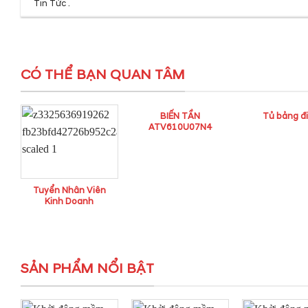
Tin Tức
.
CÓ THỂ BẠN QUAN TÂM
BIẾN TẦN
Tủ bảng đ
ATV610U07N4
Tuyển Nhân Viên
Kinh Doanh
SẢN PHẨM NỔI BẬT