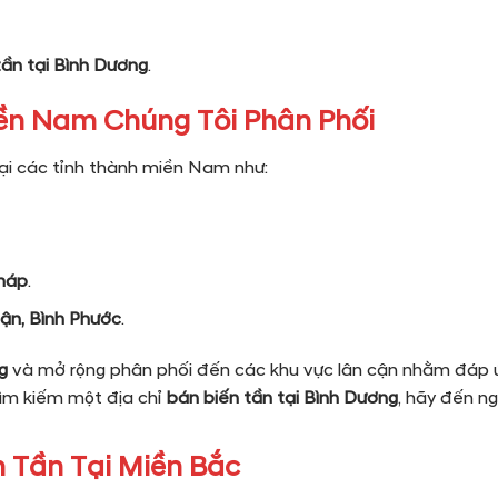
 tần tại Bình Dương
.
ền Nam Chúng Tôi Phân Phối
tại các tỉnh thành miền Nam như:
Tháp
.
uận, Bình Phước
.
g
và mở rộng phân phối đến các khu vực lân cận nhằm đáp 
ìm kiếm một địa chỉ
bán biến tần tại Bình Dương
, hãy đến ng
 Tần Tại Miền Bắc