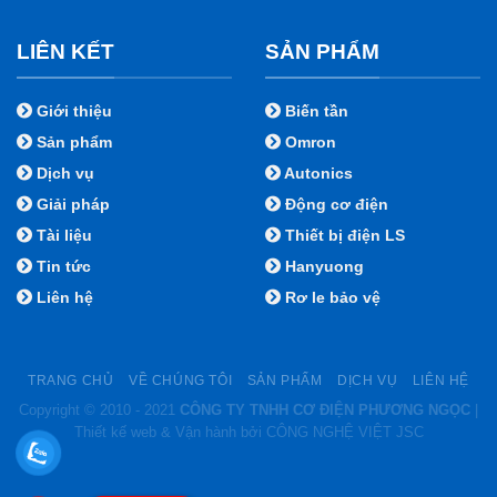
LIÊN KẾT
SẢN PHẨM
Giới thiệu
Biến tần
Sản phẩm
Omron
Dịch vụ
Autonics
Giải pháp
Động cơ điện
Tài liệu
Thiết bị điện LS
Tin tức
Hanyuong
Liên hệ
Rơ le bảo vệ
TRANG CHỦ
VỀ CHÚNG TÔI
SẢN PHẨM
DỊCH VỤ
LIÊN HỆ
Copyright © 2010 - 2021
CÔNG TY TNHH CƠ ĐIỆN PHƯƠNG NGỌC
|
Thiết kế web & Vận hành bởi CÔNG NGHỆ VIỆT JSC