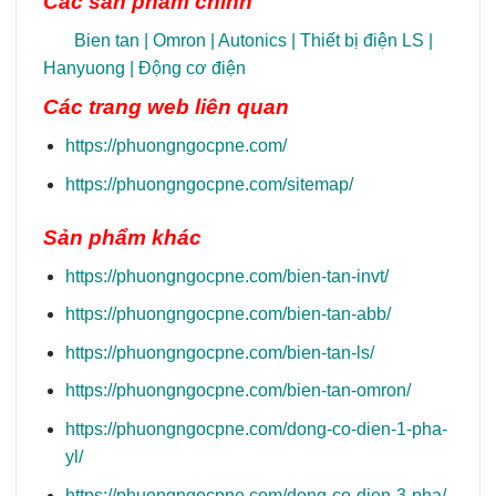
Các sản phẩm chính
Bien tan
|
Omron
|
Autonics
|
Thiết bị điện LS
|
Hanyuong
|
Động cơ điện
Các trang
web liên quan
https://phuongngocpne.com/
https://phuongngocpne.com/sitemap/
Sản phẩm khác
https://phuongngocpne.com/bien-tan-invt/
https://phuongngocpne.com/bien-tan-abb/
https://phuongngocpne.com/bien-tan-ls/
https://phuongngocpne.com/bien-tan-omron/
https://phuongngocpne.com/dong-co-dien-1-pha-
yl/
https://phuongngocpne.com/dong-co-dien-3-pha/