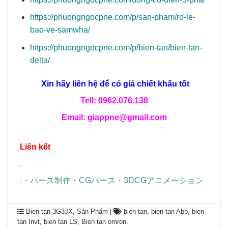
https://phuongngocpne.com/p/san-pham/ro-le-
bao-ve-samwha/
https://phuongngocpne.com/p/bien-tan/bien-tan-
delta/
Xin hãy liên hệ để có giá chiết khấu tốt
Tell: 0962.076.138
Email: giappne@gmail.com
Liên kết
.
.
・
パース制作
・
CGパース
・
3DCGアニメーション
Bien tan 3G3JX
,
Sản Phẩm
|
bien tan
,
bien tan Abb
,
bien
tan Invt
,
bien tan LS
,
Bien tan omron
.