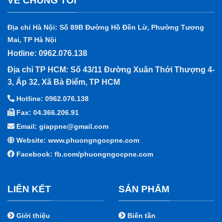
VỀ CHÚNG TÔI
Địa chỉ Hà Nội: Số 89B Đường Hồ Đền Lừ, Phường Tương
Mai, TP Hà Nội
Hotline: 0962.076.138
Địa chỉ TP HCM: Số 43/11 Đường Xuân Thới Thượng 4-
3, Ấp 32, Xã Bà Điểm, TP HCM
Hotline: 0962.076.138
Fax: 04.366.206.91
Email: giappne@gmail.com
Website: www.phuongngocpne.com
Facebook:
fb.com/phuongngocpne.com
LIÊN KẾT
SẢN PHẨM
Giới thiệu
Biến tần