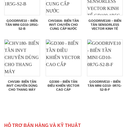
GOODRIVE10 – BIẾN
CHV160A- BIẾN TẦN
GOODRIVE100 – BIẾN
TẦN MINI GD10-1R5G-
INVT CHUYÊN CHO
TẦN SENSORLESS
S2-B
CUNG CẤP NƯỚC
VECTOR KINH TẾ
GD100-1R5G-4
CHV180- BIẾN TẦN
GD300 – BIẾN TẦN
GOODRIVE10 – BIẾN
INVT CHUYÊN DÙNG
ĐIỀU KHIỂN VECTOR
TẦN MINI GD10- 0R7G-
CHO THANG MÁY
CAO CẤP
S2-B-F
HỖ TRỢ BÁN HÀNG VÀ KỸ THUẬT