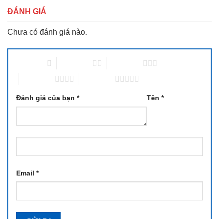
ĐÁNH GIÁ
Chưa có đánh giá nào.
1 trên 5 sao
2 trên 5 sao
3 trên 5 sao
4 trên 5 sao
5 trên 5 sao
Đánh giá của bạn
*
Tên
*
Email
*