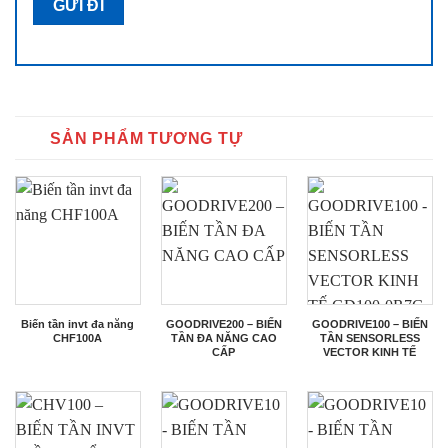
SẢN PHẨM TƯƠNG TỰ
Biến tần invt đa năng
GOODRIVE200 – BIẾN
GOODRIVE100 – BIẾN
CHF100A
TẦN ĐA NĂNG CAO
TẦN SENSORLESS
CẤP
VECTOR KINH TẾ
GD100-0R7G-4