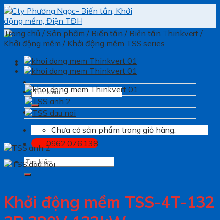
Skip
to
content
Trang chủ
/
Sản phẩm
/
Biến tần
/
Biến tần Thinkvert
/
Khởi động mềm
/
Khởi động mềm TSS series
Tìm
kiếm:
Chưa có sản phẩm trong giỏ hàng.
0962.076.138
Tìm
kiếm:
Khởi động mềm TSS-4T-132