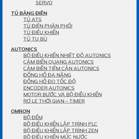
SERVO
TỦ BẢNG ĐIỆN
TỦ ATS
TỦ ĐIỆN PHÂN PHỐI
TỦ ĐIỀU KHIỂN
TỦ TỤ BÙ
AUTONICS
BỘ ĐIỀU KHIỂN NHIỆT ĐỘ AUTONICS
CẢM BIẾN QUANG AUTONICS
CẢM BIẾN TIỆM CẬN AUTONICS
ĐỒNG HỒ ĐA NĂNG
ĐỒNG HỒ ĐO TỐC ĐỘ
ENCODER AUTONICS
MOTOR BƯỚC VÀ BỘ ĐIỀU KHIỂN
RƠ LE THỜI GIAN – TIMER
OMRON
BỘ ĐẾM
BỘ ĐIỀU KHIỂN LẬP TRÌNH PLC
BỘ ĐIỀU KHIỂN LẬP TRÌNH ZEN
BỘ ĐIỀU KHIỂN MỨC NƯỚC