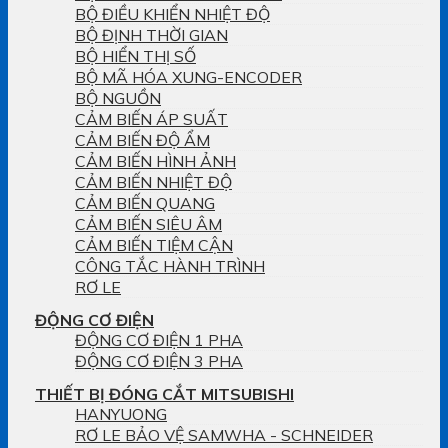
BỘ ĐIỀU KHIỂN NHIỆT ĐỘ
BỘ ĐỊNH THỜI GIAN
BỘ HIỂN THỊ SỐ
BỘ MÃ HÓA XUNG-ENCODER
BỘ NGUỒN
CẢM BIẾN ÁP SUẤT
CẢM BIẾN ĐỘ ẨM
CẢM BIẾN HÌNH ẢNH
CẢM BIẾN NHIỆT ĐỘ
CẢM BIẾN QUANG
CẢM BIẾN SIÊU ÂM
CẢM BIẾN TIỆM CẬN
CÔNG TẮC HÀNH TRÌNH
RƠ LE
ĐỘNG CƠ ĐIỆN
ĐỘNG CƠ ĐIỆN 1 PHA
ĐỘNG CƠ ĐIỆN 3 PHA
THIẾT BỊ ĐÓNG CẮT MITSUBISHI
HANYUONG
RƠ LE BẢO VỆ SAMWHA - SCHNEIDER