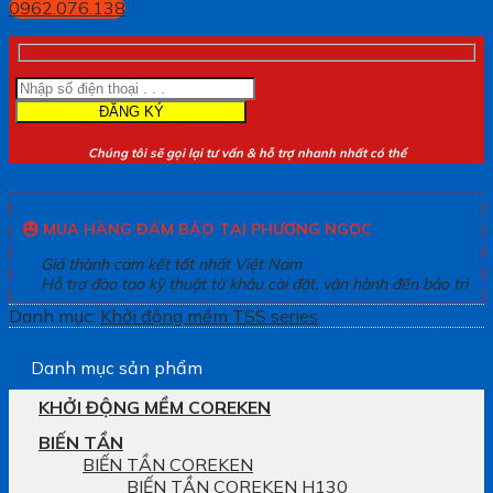
0962.076.138
Chúng tôi sẽ gọi lại tư vấn & hỗ trợ nhanh nhất có thể
MUA HÀNG ĐẢM BẢO TẠI PHƯƠNG NGỌC
Giá thành cam kết tốt nhất Việt Nam
Hỗ trợ đào tạo kỹ thuật từ khâu cài đặt, vận hành đến bảo trì
Danh mục:
Khởi động mềm TSS series
Danh mục sản phẩm
KHỞI ĐỘNG MỀM COREKEN
BIẾN TẦN
BIẾN TẦN COREKEN
BIẾN TẦN COREKEN H130