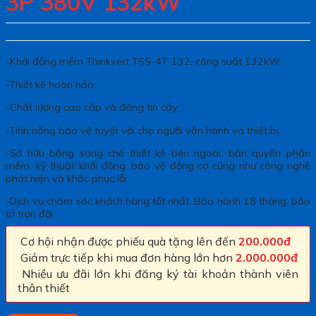
3P 380V 132kW
-Khởi động mềm Thinkvert TSS-4T-132, công suất 132kW.
-Thiết kế hoàn hảo.
-Chất lượng cao cấp và đáng tin cậy.
-Tính năng bảo vệ tuyệt vời cho người vận hành và thiết bị.
-Sở hữu bằng sáng chế thiết kế bên ngoài, bản quyền phần
mềm, kỹ thuật khởi động, bảo vệ động cơ cũng như công nghệ
phát hiện và khắc phục lỗi.
-Dịch vụ chăm sóc khách hàng tốt nhất. Bảo hành 18 tháng, bảo
trì trọn đời.
Cơ hội nhận được phiếu quà tặng lên đến
200.000đ
Giảm trực tiếp khi mua đơn hàng lớn hơn
2.000.000đ
Nhiều ưu đãi lớn khi đăng ký tài khoản thành viên
thân thiết