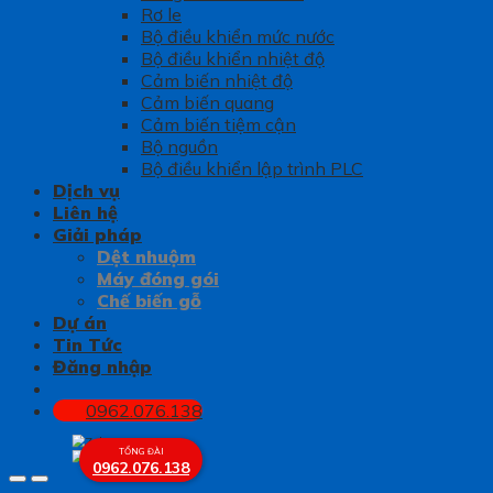
Rơ le
Bộ điều khiển mức nước
Bộ điều khiển nhiệt độ
Cảm biến nhiệt độ
Cảm biến quang
Cảm biến tiệm cận
Bộ nguồn
Bộ điều khiển lập trình PLC
Dịch vụ
Liên hệ
Giải pháp
Dệt nhuộm
Máy đóng gói
Chế biến gỗ
Dự án
Tin Tức
Đăng nhập
0962.076.138
TỔNG ĐÀI
0962.076.138