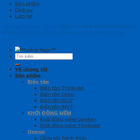
Sản phẩm
Dịch vụ
Liên hệ
Copyright © 2010 - 2021
CÔNG TY TNHH CƠ ĐIỆN PHƯƠNG
NGỌC
|
Thiết kế web & Vận hành bởi CÔNG NGHỆ VIỆT JSC
Tìm
kiếm:
Về chúng tôi
Sản phẩm
Biến tần
Biến tần Thinkvert
Biến tần Delixi
Biến tần KCLY
Biến tần INVT
KHỞI ĐỘNG MỀM
Khởi động mềm Coreken
Khởi động mềm Thinkvert
Omron
Công tắc hành trình