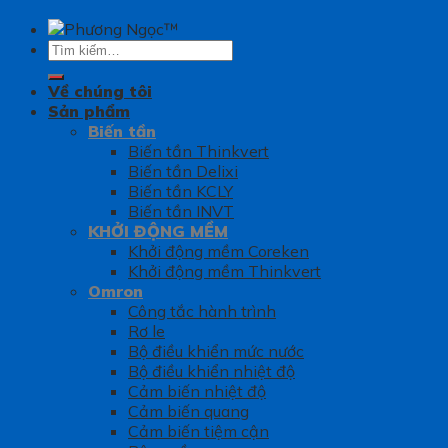
Tìm
kiếm:
Về chúng tôi
Sản phẩm
Biến tần
Biến tần Thinkvert
Biến tần Delixi
Biến tần KCLY
Biến tần INVT
KHỞI ĐỘNG MỀM
Khởi động mềm Coreken
Khởi động mềm Thinkvert
Omron
Công tắc hành trình
Rơ le
Bộ điều khiển mức nước
Bộ điều khiển nhiệt độ
Cảm biến nhiệt độ
Cảm biến quang
Cảm biến tiệm cận