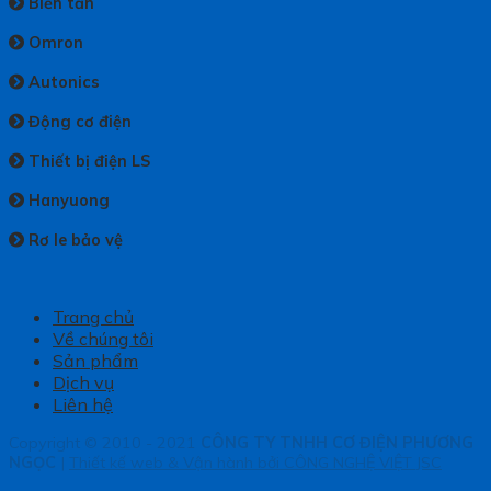
Biến tần
Omron
Autonics
Động cơ điện
Thiết bị điện LS
Hanyuong
Rơ le bảo vệ
Trang chủ
Về chúng tôi
Sản phẩm
Dịch vụ
Liên hệ
Copyright © 2010 - 2021
CÔNG TY TNHH CƠ ĐIỆN PHƯƠNG
NGỌC
|
Thiết kế web & Vận hành bởi CÔNG NGHỆ VIỆT JSC