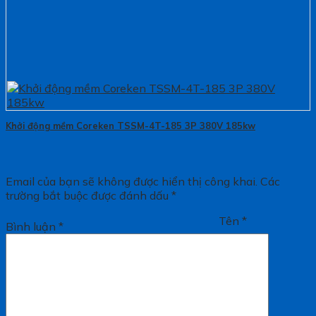
Khởi động mềm Coreken TSSM-4T-185 3P 380V 185kw
Email của bạn sẽ không được hiển thị công khai.
Các
trường bắt buộc được đánh dấu
*
Tên
*
Bình luận
*