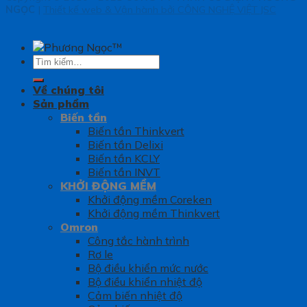
NGỌC
|
Thiết kế web & Vận hành bởi CÔNG NGHỆ VIỆT JSC
Tìm
kiếm:
Về chúng tôi
Sản phẩm
Biến tần
Biến tần Thinkvert
Biến tần Delixi
Biến tần KCLY
Biến tần INVT
KHỞI ĐỘNG MỀM
Khởi động mềm Coreken
Khởi động mềm Thinkvert
Omron
Công tắc hành trình
Rơ le
Bộ điều khiển mức nước
Bộ điều khiển nhiệt độ
Cảm biến nhiệt độ