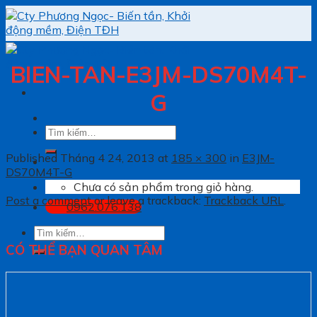
Skip
to
content
BIEN-TAN-E3JM-DS70M4T-
G
Tìm
kiếm:
Published
Tháng 4 24, 2013
at
185 × 300
in
E3JM-
DS70M4T-G
Chưa có sản phẩm trong giỏ hàng.
Post a comment
or leave a trackback:
Trackback URL
.
0962.076.138
Tìm
kiếm:
CÓ THỂ BẠN QUAN TÂM