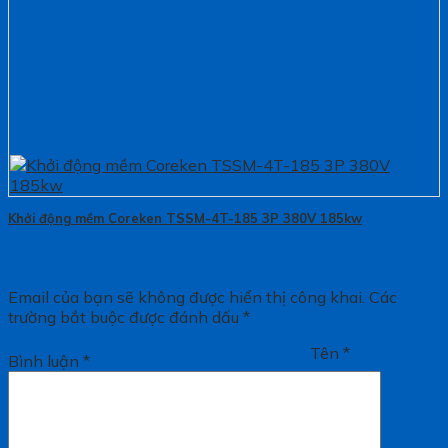
Khởi động mềm Coreken TSSM-4T-185 3P 380V 185kw
Email của bạn sẽ không được hiển thị công khai.
Các
trường bắt buộc được đánh dấu
*
Tên
*
Bình luận
*