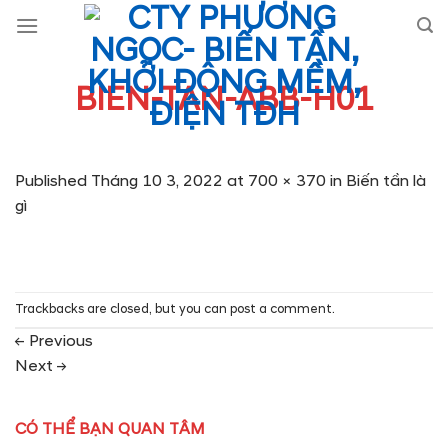
Skip
to
content
BIEN-TAN-ABB-H01
Published
Tháng 10 3, 2022
at
700 × 370
in
Biến tần là
gì
Trackbacks are closed, but you can
post a comment
.
←
Previous
Next
→
CÓ THỂ BẠN QUAN TÂM