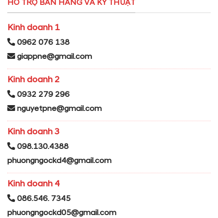
HỖ TRỢ BÁN HÀNG VÀ KỸ THUẬT
Kinh doanh 1
0962 076 138
giappne@gmail.com
Kinh doanh 2
0932 279 296
nguyetpne@gmail.com
Kinh doanh 3
098.130.4388
phuongngockd4@gmail.com
Kinh doanh 4
086.546. 7345
phuongngockd05@gmail.com