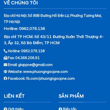
VỀ CHÚNG TÔI
Địa chỉ Hà Nội: Số 89B Đường Hồ Đền Lừ, Phường Tương Mai,
TP Hà Nội
Hotline: 0962.076.138
Địa chỉ TP HCM: Số 43/11 Đường Xuân Thới Thượng 4-
3, Ấp 32, Xã Bà Điểm, TP HCM
Hotline: 0962.076.138
Fax: 04.366.206.91
Email: giappne@gmail.com
Website: www.phuongngocpne.com
Facebook:
fb.com/phuongngocpne.com
LIÊN KẾT
SẢN PHẨM
Giới thiệu
Biến tần