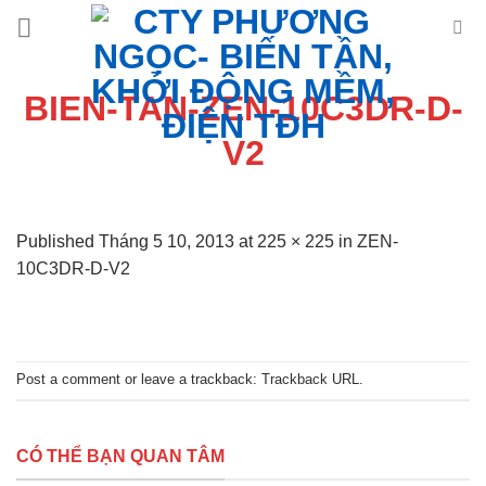
Skip
to
content
BIEN-TAN-ZEN-10C3DR-D-
V2
Published
Tháng 5 10, 2013
at
225 × 225
in
ZEN-
10C3DR-D-V2
Post a comment
or leave a trackback:
Trackback URL
.
CÓ THỂ BẠN QUAN TÂM