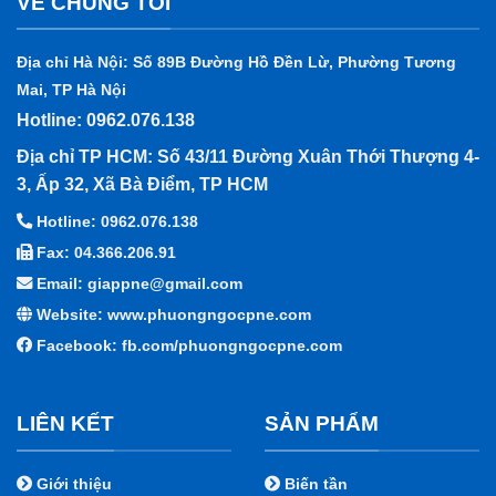
VỀ CHÚNG TÔI
Địa chỉ Hà Nội: Số 89B Đường Hồ Đền Lừ, Phường Tương
Mai, TP Hà Nội
Hotline: 0962.076.138
Địa chỉ TP HCM: Số 43/11 Đường Xuân Thới Thượng 4-
3, Ấp 32, Xã Bà Điểm, TP HCM
Hotline: 0962.076.138
Fax: 04.366.206.91
Email: giappne@gmail.com
Website: www.phuongngocpne.com
Facebook:
fb.com/phuongngocpne.com
LIÊN KẾT
SẢN PHẨM
Giới thiệu
Biến tần