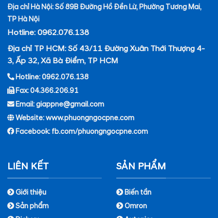
Địa chỉ Hà Nội: Số 89B Đường Hồ Đền Lừ, Phường Tương Mai,
TP Hà Nội
Hotline: 0962.076.138
Địa chỉ TP HCM: Số 43/11 Đường Xuân Thới Thượng 4-
3, Ấp 32, Xã Bà Điểm, TP HCM
Hotline: 0962.076.138
Fax: 04.366.206.91
Email: giappne@gmail.com
Website: www.phuongngocpne.com
Facebook:
fb.com/phuongngocpne.com
LIÊN KẾT
SẢN PHẨM
Giới thiệu
Biến tần
Sản phẩm
Omron