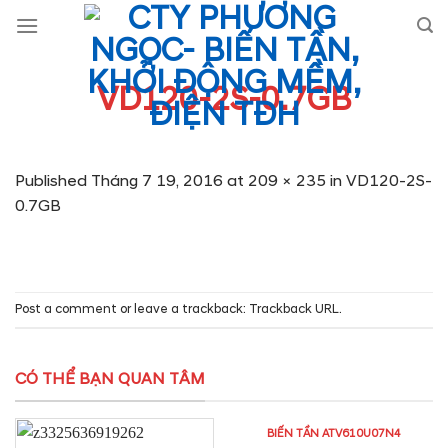
Skip
to
content
VD120-2S-0.7GB
Published
Tháng 7 19, 2016
at
209 × 235
in
VD120-2S-
0.7GB
Post a comment
or leave a trackback:
Trackback URL
.
CÓ THỂ BẠN QUAN TÂM
BIẾN TẦN ATV610U07N4