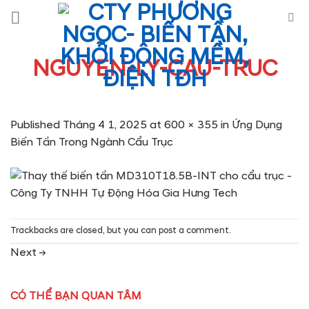
Skip
to
content
NGUYEN-LY-CAU-TRUC
Published
Tháng 4 1, 2025
at
600 × 355
in
Ứng Dụng
Biến Tần Trong Ngành Cẩu Trục
Trackbacks are closed, but you can
post a comment
.
Next
→
CÓ THỂ BẠN QUAN TÂM