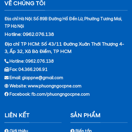
VỀ CHÚNG TÔI
Địa chỉ Hà Nội: Số 89B Đường Hồ Đền Lừ, Phường Tương Mai,
TP Hà Nội
Hotline: 0962.076.138
Địa chỉ TP HCM: Số 43/11 Đường Xuân Thới Thượng 4-
3, Ấp 32, Xã Bà Điểm, TP HCM
Hotline: 0962.076.138
Fax: 04.366.206.91
Email: giappne@gmail.com
Website: www.phuongngocpne.com
Facebook:
fb.com/phuongngocpne.com
LIÊN KẾT
SẢN PHẨM
Giới thiệu
Biến tần