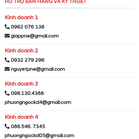
HỖ TRỢ BÁN HÀNG VÀ KỸ THUẬT
Kinh doanh 1
0962 076 138
giappne@gmail.com
Kinh doanh 2
0932 279 296
nguyetpne@gmail.com
Kinh doanh 3
098.130.4388
phuongngockd4@gmail.com
Kinh doanh 4
086.546. 7345
phuongngockd05@gmail.com