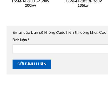
TSSM-4T-200 3P 380V
TSSM-4T-185 3P 380V
200kw
185kw
Email của bạn sẽ không được hiển thị công khai.
Các 
Bình luận
*