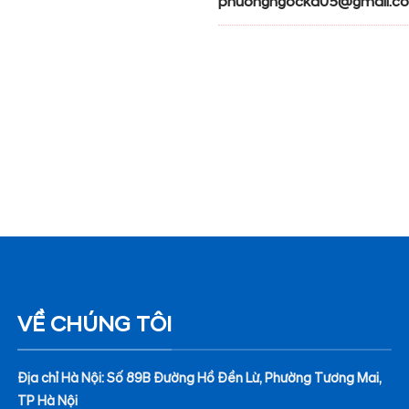
phuongngockd05@gmail.c
VỀ CHÚNG TÔI
Địa chỉ Hà Nội: Số 89B Đường Hồ Đền Lừ, Phường Tương Mai,
TP Hà Nội