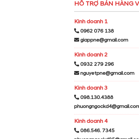
HỖ TRỢ BÁN HÀNG V
Kinh doanh 1
0962 076 138
giappne@gmail.com
Kinh doanh 2
0932 279 296
nguyetpne@gmail.com
Kinh doanh 3
098.130.4388
phuongngockd4@gmail.co
Kinh doanh 4
086.546. 7345