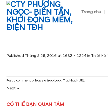
Skip
to
Trang chủ
content
Published
Tháng 5 28, 2016
at
1632 × 1224
in
Thiết kế 
Post a comment
or leave a trackback:
Trackback URL
.
Next
→
CÓ THỂ BẠN QUAN TÂM