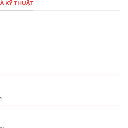
À KỸ THUẬT
m