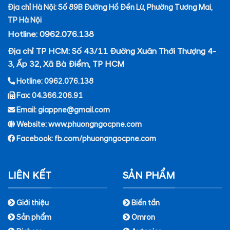
Địa chỉ Hà Nội: Số 89B Đường Hồ Đền Lừ, Phường Tương Mai,
TP Hà Nội
Hotline: 0962.076.138
Địa chỉ TP HCM: Số 43/11 Đường Xuân Thới Thượng 4-
3, Ấp 32, Xã Bà Điểm, TP HCM
Hotline: 0962.076.138
Fax: 04.366.206.91
Email: giappne@gmail.com
Website: www.phuongngocpne.com
Facebook:
fb.com/phuongngocpne.com
LIÊN KẾT
SẢN PHẨM
Giới thiệu
Biến tần
Sản phẩm
Omron