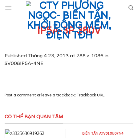
Skip
to
content
IP5A-3P 380V
Published
Tháng 4 23, 2013
at
788 × 1086
in
SV008IP5A-4NE
Post a comment
or leave a trackback:
Trackback URL
.
CÓ THỂ BẠN QUAN TÂM
BIẾN TẦN ATV610U07N4