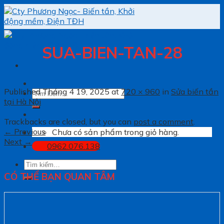
Skip
to
content
SUA-BIEN-TAN-28
Published
Tháng 4 19, 2025
at
720 × 960
in
Sửa biến tần
Tìm
tại Hà Nội
kiếm:
Trackbacks are closed, but you can
post a comment
.
←
Previous
Chưa có sản phẩm trong giỏ hàng.
Next
→
0962.076.138
Tìm
kiếm:
CÓ THỂ BẠN QUAN TÂM