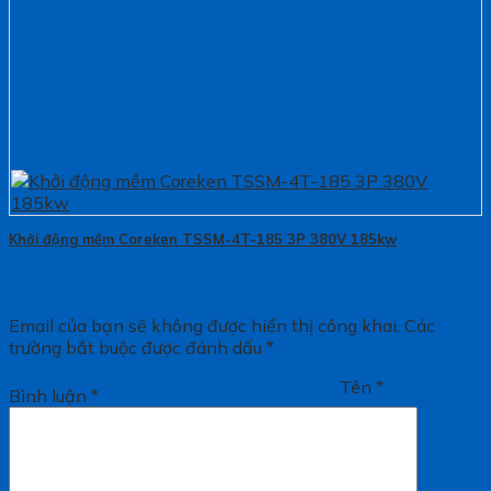
Khởi động mềm Coreken TSSM-4T-185 3P 380V 185kw
Email của bạn sẽ không được hiển thị công khai.
Các
trường bắt buộc được đánh dấu
*
Tên
*
Bình luận
*