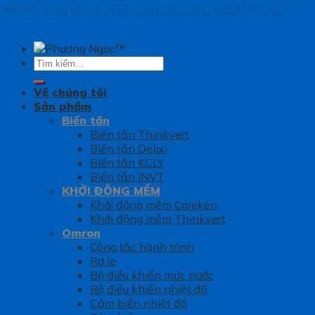
NGỌC
|
Thiết kế web & Vận hành bởi CÔNG NGHỆ VIỆT JSC
Tìm
kiếm:
Về chúng tôi
Sản phẩm
Biến tần
Biến tần Thinkvert
Biến tần Delixi
Biến tần KCLY
Biến tần INVT
KHỞI ĐỘNG MỀM
Khởi động mềm Coreken
Khởi động mềm Thinkvert
Omron
Công tắc hành trình
Rơ le
Bộ điều khiển mức nước
Bộ điều khiển nhiệt độ
Cảm biến nhiệt độ