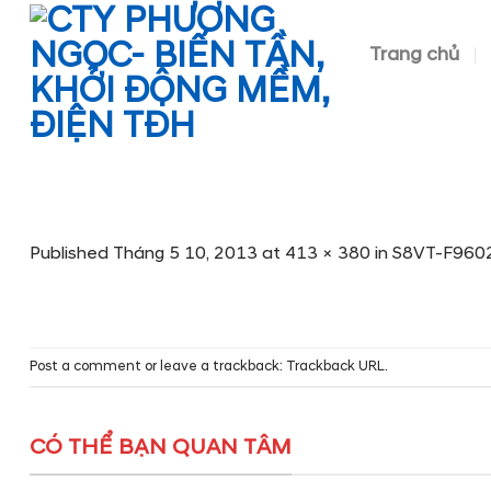
Skip
to
Trang chủ
content
Published
Tháng 5 10, 2013
at
413 × 380
in
S8VT-F960
Post a comment
or leave a trackback:
Trackback URL
.
CÓ THỂ BẠN QUAN TÂM