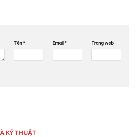
Tên
*
Email
*
Trang web
À KỸ THUẬT